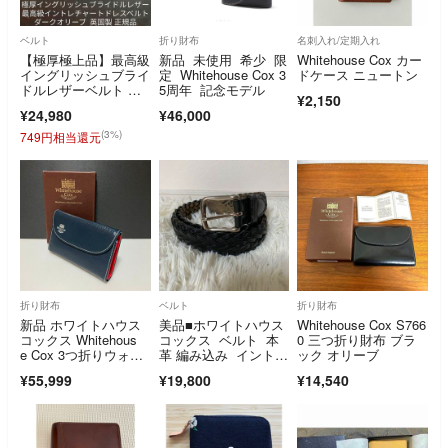
ベルト
折り財布
名刺入れ/定期入れ
【極厚極上品】最高級
新品 未使用 希少 限
Whitehouse Cox カー
イングリッシュブライ
定 Whitehouse Cox 3
ドケース ニュートン
ドルレザーベルト ホ
5周年 記念モデル
¥2,150
ワイトハウスコックス
¥24,980
¥46,000
(3%)
749円相当還元
折り財布
ベルト
折り財布
新品 ホワイトハウス
美品■ホワイトハウス
Whitehouse Cox S766
コックス Whitehous
コックス ベルト 本
0 三つ折り財布 ブラ
e Cox 3つ折りウォレ
革 編み込み イントレ
ック オリーブ
ット
チャート ブラック
¥55,999
¥19,800
¥14,540