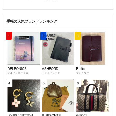
手帳の人気ブランドランキング
1
2
3
DELFONICS
ASHFORD
Brelio
デルフォニックス
アシュフォード
ブレイリオ
4
5
6
LOUIS VUITTON
IL BISONTE
GUCCI