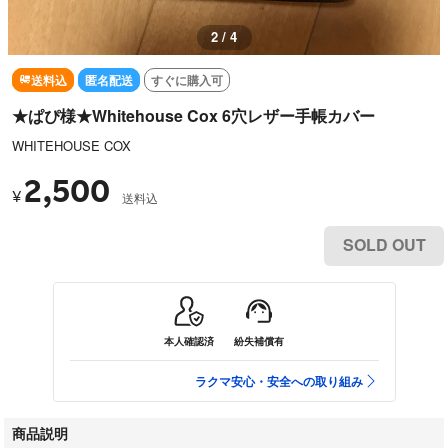
2 / 4
送料込
匿名配送
すぐに購入可
★ぱぴ様★Whitehouse Cox 6穴レザー手帳カバー
WHITEHOUSE COX
2,500
¥
送料込
SOLD OUT
本人確認済
紛失補償有
ラクマ安心・安全への取り組み
商品説明