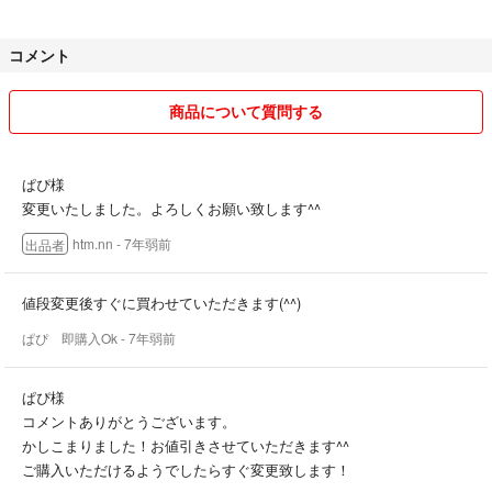
のになりますので、ご理解ください。
ノークレーム・ノーリターンでお願いいたします。
コメント
また、土日祝日は発送ができない場合がございますので、ご了承くださ
い。
商品について質問する
他商品とのおまとめ買いで、少しお値引きすることも可能です！
ぱぴ様
よろしくお願いいたします。
変更いたしました。よろしくお願い致します^^
htm.nn
- 7年弱前
出品者
値段変更後すぐに買わせていただきます(^^)
ぱぴ 即購入Ok
- 7年弱前
ぱぴ様
コメントありがとうございます。
かしこまりました！お値引きさせていただきます^^
ご購入いただけるようでしたらすぐ変更致します！