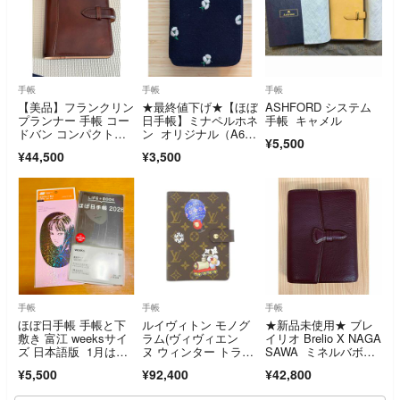
手帳
手帳
手帳
【美品】フランクリン
★最終値下げ★【ほぼ
ASHFORD システム
プランナー 手帳 コー
日手帳】ミナペルホネ
手帳 キャメル
ドバン コンパクトサ
ン オリジナル（A6）
¥5,500
イズ コーヒーブラウ
手帳カバー
¥44,500
¥3,500
ン
手帳
手帳
手帳
ほぼ日手帳 手帳と下
ルイヴィトン モノグ
★新品未使用★ ブレ
敷き 富江 weeksサイ
ラム(ヴィヴィエン
イリオ Brelio X NAGA
ズ 日本語版 1月はじ
ヌ ウィンター トラベ
SAWA ミネルバボッ
まり
ル) アジェンダ MM GI
クス カヌレ ミ
¥5,500
¥92,400
¥42,800
1466 オーガナイザー
ニ 6 フラップ 20mm