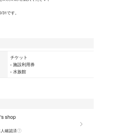
0/31です。
チケット
›
施設利用券
›
水族館
s shop
本人確認済