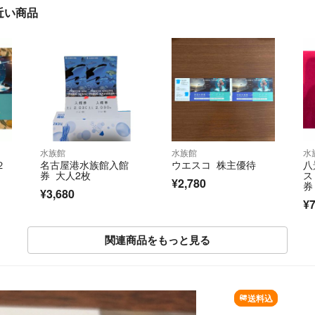
近い商品
水族館
水族館
水
２
名古屋港水族館入館
ウエスコ 株主優待
八
券 大人2枚
ス
¥2,780
券
¥3,680
で
¥
関連商品をもっと見る
SOLD OUT
送料込