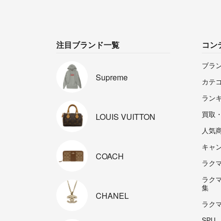
注目ブランド一覧
コン
ブラ
Supreme
カテ
ラン
買取
LOUIS
VUITTON
人気
キャ
COACH
ラクマp
ラク
集
CHANEL
ラク
SPU