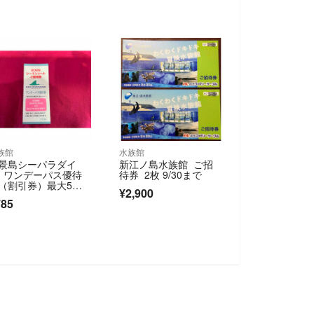
族館
水族館
景島シーパラダイ
新江ノ島水族館 ご招
 ワンデーパス優待
待券 2枚 9/30まで
（割引券）最大5名
¥2,900
合計4500円引に
785