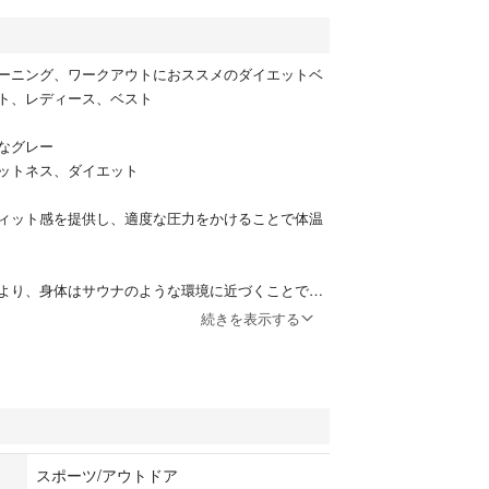
ーニング、ワークアウトにおススメのダイエットベ
ト、レディース、ベスト
なグレー
ットネス、ダイエット
ィット感を提供し、適度な圧力をかけることで体温
。
より、身体はサウナのような環境に近づくことで、
謝を活性化させることができます。
続きを表示する
筋上部と下腹部で2つに分けて引き締め強化し、激し
ちません。
筋トレ、ヨガ、ランニングなどを行うことで発汗作
を高めます。
スポーツ/アウトドア