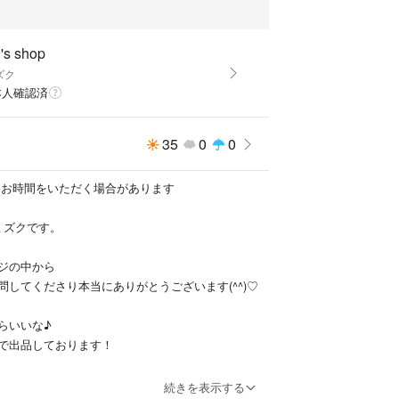
囲：90cm、ウエスト：82cm）
、ベルト調節可能
s shop
ズク
美姿勢 燃焼 お腹痩せ 引き締め メンズ レディース カ
本人確認済
アウト ウォーキング 散歩 腹巻き 筋トレ 着圧 加
トップ 発汗 洗濯可能 シェイプアップ
35
0
0
ールシーズン アスリート 腹筋 シックスパック ウエス
ロリー消費 ビール腹 メタボ メダボリックシンドロ
筋強化 内臓脂肪 補正下着 姿勢矯正
発送にお時間をいただく場合があります
ミミズクです。
ーツ レディース
ジの中から
問してくださり本当にありがとうございます(^^)♡
らいいな♪
で出品しております！
りますので、
続きを表示する