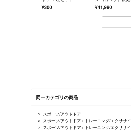
用 折りたたみ キャ
¥300
¥41,980
ター 静音プーリー 
90661
同一カテゴリの商品
スポーツ/アウトドア
スポーツ/アウトドア
›
トレーニング/エクササ
スポーツ/アウトドア
›
トレーニング/エクササ