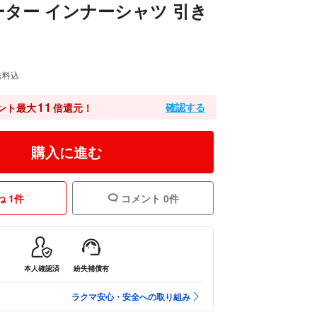
ター インナーシャツ 引き
送料込
11
確認する
ント最大
倍還元！
購入に進む
 1件
コメント 0件
本人確認済
紛失補償有
ラクマ安心・安全への取り組み