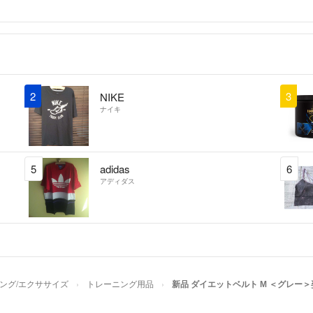
2
3
NIKE
ナイキ
5
adidas
6
アディダス
ング/エクササイズ
トレーニング用品
新品 ダイエットベルト М ＜グレー