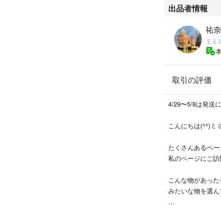
・2XLサイズ（胸
出品者情報
ストレッチ性あり
祐奈'
ミミ
ダイエット 腹圧 
ロリー消費 ワーク
圧 ベスト タンク
取引の評価
春 夏 秋 冬 オ
ト 代謝アップ カ
ーム 腰痛対策 背
4/29〜5/8は
健康アイテム
こんにちは(^^)
種類...サウナス
たくさんあるペー
1815
私のページにご訪
こんな物があった
みたいな物を選ん
数量限定の物もあ