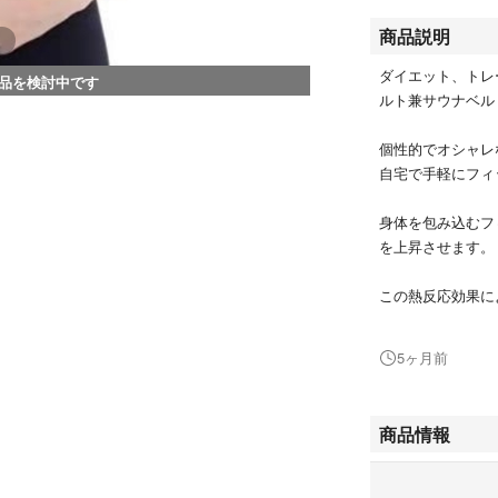
商品説明
ダイエット、トレ
品を検討中です
ルト兼サウナベル
個性的でオシャレ
自宅で手軽にフィ
身体を包み込むフ
を上昇させます
この熱反応効果に
発汗を促進し、代
5ヶ月前
2本のベルトで腹
い運動でもズレ落
商品情報
着用してジムでの
用、カロリー消費