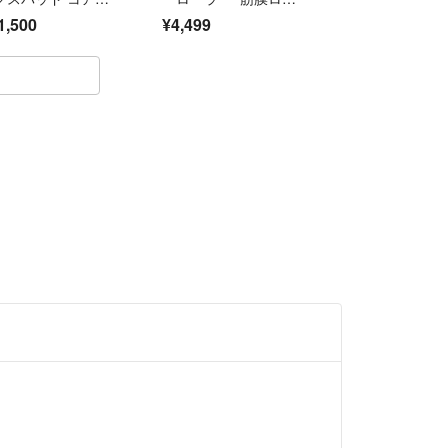
ト2 Mサイズ ジェ
ラー
ので
1,500
¥4,499
ート不要 corebelt
_)m
 正規品
りとりとなりますが、
頂きます。
良いやりとりが出来ますように。
楽しみください(^_-)-☆