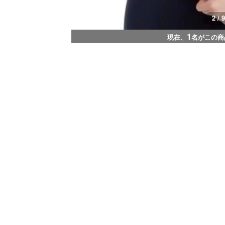
2 / 9
1
現在、
名がこの商