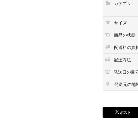
カテゴリ
しっかりとベルト
姿勢を楽に保ち、
躍します。
サイズ
着脱がスムーズに
商品の状態
用にも便利なタン
す。
配送料の負
洗濯可能なストレ
配送方法
インナーウェアの
発送日の目
謝アップ効果を発
発送元の地
■素材：ネオプレ
＊ネオプレンはウ
■カラー：グレー
ポスト
■サイズ：レディ
・Mサイズ（胸囲：
・Lサイズ（胸囲：
・XLサイズ（胸囲