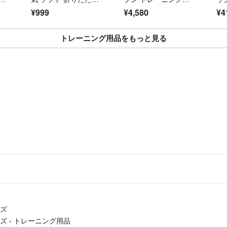
ス
式 柔らか
ーツ 上下セットアッ
ル
は致しかねます
¥999
¥4,580
¥4
15
プ L メンズ ウインド
ルシ
ご了承くださいm(_
ブレーカー
2
トレーニング用品をもっと見る
お顔の見えないや
精一杯対応させて
お互いに気持ちの
それでは、どうぞお
イズ
イズ
›
トレーニング用品