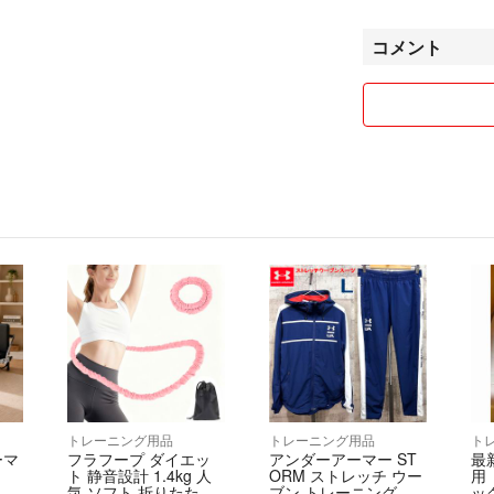
売り切れの際はご了
コメント
※購入に関しまし
・即購入も可能で
・コメント不要で
・基本お値引き致
・コンビニATM
お支払い予定日を
●ご購入の際は、
ご確認の上、注文
お願い申し上げま
●出品商品は全て
なっております
ご気軽に観覧の上
【いいね！】やお
トレーニング用品
トレーニング用品
ト
ーマ
フラフープ ダイエッ
アンダーアーマー ST
最
原則、初期不良等
ト 静音設計 1.4kg 人
ORM ストレッチ ウー
用 
また、受け取り後
気 ソフト 折りたたみ
ブン トレーニングス
ッ