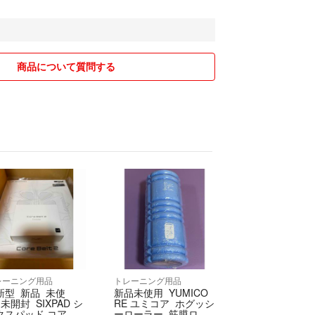
承くださいm(__)m
て※
ございます。
ございます。
商品について質問する
しかねます。
等でお支払いの場合は、
教えて頂くと助かります。
サイズ・カラー等よく
くださいますよう
す。
送料込み・税込みと
、少しでも気になりましたら
声掛け下さい。
レーニング用品
トレーニング用品
新型 新品 未使
新品未使用 YUMICO
が無い限りご購入後の返品はお受けしかねます。
未開封 SIXPAD シ
RE ユミコア ホグッシ
３日以上経過した場合はいかなる場合でも返品対応
クスパッド コアベ
ーローラー 筋膜ロー