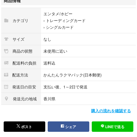
商品情報
状態は写真にてご確認をお願いいたします。
エンタメ/ホビー
カードフォルダーに入れ、暗所で保管しておりましたが素人保管であるこ
カテゴリ
›
トレーディングカード
とご承知おきください。
›
シングルカード
折れ・防水対策をして、発送いたします。
サイズ
なし
他に出品をしているカードとまとめてのご購入の場合は少々お値下げも可
商品の状態
未使用に近い
能ですので、コメントいただければと思います。
配送料の負担
送料込
LH21
配送方法
かんたんラクマパック(日本郵便)
種別···シングルカード 1枚
発送日の目安
支払い後、1～2日で発送
発送元の地域
香川県
購入の流れを確認する
ポスト
シェア
LINEで送る