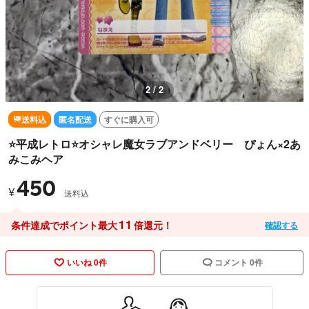
2 / 2
送料込
匿名配送
すぐに購入可
⭐️平成レトロ⭐️オシャレ魔女ラブアンドベリー ぴょん×2あ
みこみヘア
450
¥
送料込
11
条件達成でポイント最大
倍還元！
確認する
いいね 0件
コメント 0件