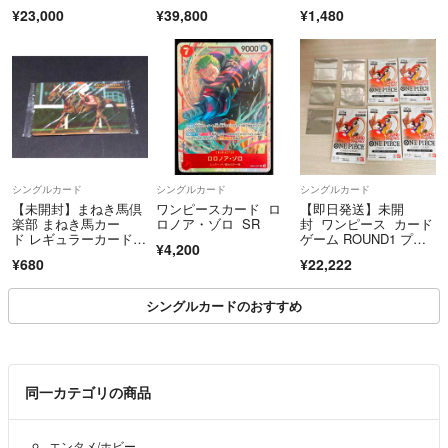
ド ベジット ST01-07
¥23,000
¥39,800
¥1,480
0 SCR パラレル
シングルカード
シングルカード
シングルカード
【未開封】まねき馬倶
ワンピースカード ロ
【即日発送】未開
楽部 まねき馬カー
ロノア・ゾロ SR
封 ワンピース カード
ド レギュラーカード N
ゲーム ROUND1 プロ
¥4,200
o.531 マイネルブライ
モーションパック 5
¥680
¥22,222
アン
点 ラウンドワン
シングルカードのおすすめ
同一カテゴリの商品
エンタメ/ホビー