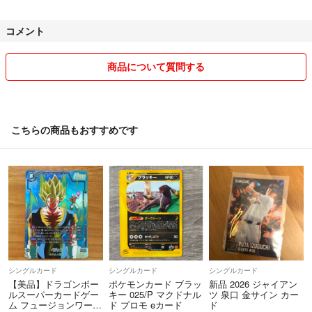
梱包材にリサイクル品を使用させていただく場合がございます。
コメント
【保管状態】
★喫煙なし
★ペットなし
商品について質問する
【注意】
●新品未使用品でも写真撮影のため開封している場合がございます。
●個人の不用品でのやり取りになりますため、メーカーの保証はつきま
こちらの商品もおすすめです
せん。
●商品付属のおまけ特典などへの応募もフリマでの対象外です。
●受け取り評価は動作確認をした上でお願いいたします。受け取り評価
後の返品や返金などの対応は致しかねます。
最後までお読みいただきありがとうございました。
シングルカード
シングルカード
シングルカード
【美品】ドラゴンボー
ポケモンカード ブラッ
新品 2026 ジャイアン
ルスーパーカードゲー
キー 025/P マクドナル
ツ 泉口 金サイン カー
ム フュージョンワール
ド プロモ eカード
ド