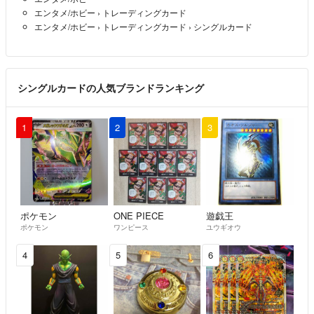
エンタメ/ホビー
›
トレーディングカード
エンタメ/ホビー
›
トレーディングカード
›
シングルカード
シングルカードの人気ブランドランキング
1
2
3
ポケモン
ONE PIECE
遊戯王
ポケモン
ワンピース
ユウギオウ
4
5
6