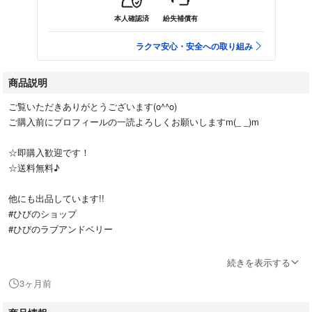
本人確認済
紛失補償有
ラクマ安心・安全への取り組み
商品説明
ご覧いただきありがとうございます(o^^o)
ご購入前にプロフィールの一読よろしくお願いしますm(_ _)m
☆即購入歓迎です！
☆送料無料♪
他にも出品しています!!
#ひびのショップ
#ひびのラブアンドベリー
⭐️ぴょん×2あみこみヘア⭐️
続きを表示する
3ヶ月前
幼少期に遊んでいた物になりますのでキズ、汚れ、スレ等は少々ございま
す。