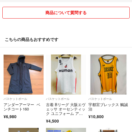
商品について質問する
こちらの商品もおすすめです
バスケットボール
バスケットボール
バスケットボール
アンダーアーマー ベ
古着 Bリーグ 大阪エヴ
宇都宮ブレックス 鵤誠
ンチコート160
ェッサ オーセンティッ
治
ク ユニフォーム アウ
¥6,980
¥10,800
ェー
¥4,500