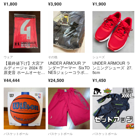
ャツ
ク UNDER ARMOU
¥1,800
¥3,900
¥1,900
R トレーニング 黒
ウェア
その他
シューズ
【最終値下げ】大宮ア
UNDER ARMOUR ア
UNDER ARMOUR ラ
ルディージャ 2024 市
ンダーアーマー SixTO
ンニングシューズ 27.
原吏音 ホームオーセン
NESジェシーコラボバ
5cm
ティックユニ
ッグ
¥44,444
¥24,500
¥1,450
バスケットボール
バスケットボール
バスケットボール