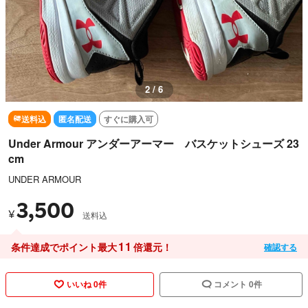
3 / 6
送料込
匿名配送
すぐに購入可
Under Armour アンダーアーマー バスケットシューズ 23
cm
UNDER ARMOUR
3,500
¥
送料込
11
条件達成でポイント最大
倍還元！
確認する
いいね 0件
コメント 0件