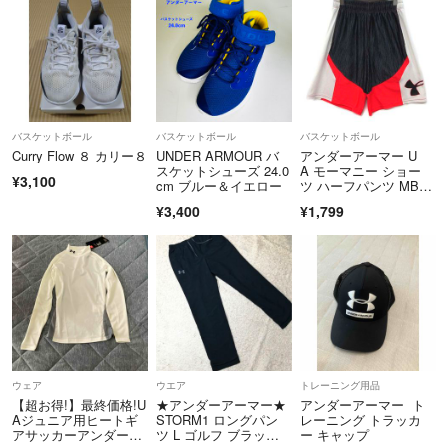
バスケットボール
バスケットボール
バスケットボール
Curry Flow ８ カリー８
UNDER ARMOUR バ
アンダーアーマー U
スケットシューズ 24.0
A モーマニー ショー
¥3,100
cm ブルー＆イエロー
ツ ハーフパンツ MBK1
460 MD
¥3,400
¥1,799
ウェア
ウエア
トレーニング用品
【超お得!】最終価格!U
★アンダーアーマー★
アンダーアーマー ト
Aジュニア用ヒートギ
STORM1 ロングパン
レーニング トラッカ
アサッカーアンダーシ
ツ L ゴルフ ブラッ
ー キャップ