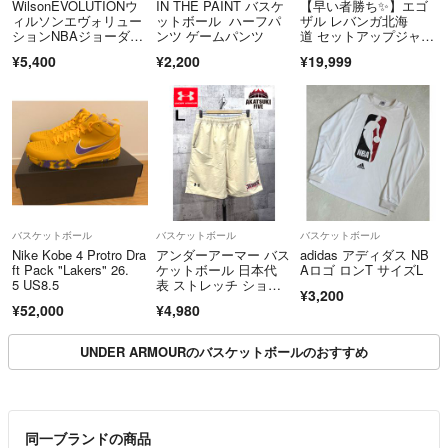
WilsonEVOLUTIONウ
IN THE PAINT バスケ
【早い者勝ち✨】エゴ
ィルソンエヴォリュー
ットボール ハーフパ
ザル レバンガ北海
ションNBAジョーダ
ンツ ゲームパンツ
道 セットアップジャー
ン 7号
ジ 上下 XXLサイズ ブ
¥5,400
¥2,200
¥19,999
ラック 黒
バスケットボール
バスケットボール
バスケットボール
Nike Kobe 4 Protro Dra
アンダーアーマー バス
adidas アディダス NB
ft Pack "Lakers" 26.
ケットボール 日本代
Aロゴ ロンT サイズL
5 US8.5
表 ストレッチ ショー
¥3,200
ツ L アカツキジャパ
¥52,000
¥4,980
ン ハーフパンツ AKAT
SUKI JAPAN
UNDER ARMOURのバスケットボールのおすすめ
同一ブランドの商品