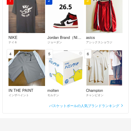
1
2
3
NIKE
Jordan Brand（NIKE）
asics
ナイキ
ジョーダン
アシックスショウジ
4
5
6
IN THE PAINT
molten
Champion
インザペイント
モルテン
チャンピオン
バスケットボールの人気ブランドランキング