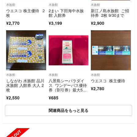
水族館
水族館
水族館
ウエスコ 株主優待 ２
2まい 下田海中水族
新江ノ島水族館 ご招
枚
館 入館券
待券 2枚 9/30まで
¥2,770
¥3,199
¥2,900
水族館
水族館
水族館
しながわ 水族館 品川
八景島シーパラダイ
ウエスコ 株主優待
水族館 入館券 大人 2
ス ワンデーパス優待
¥2,780
枚
券（割引券）最大5名
で合計4500円引に
¥2,550
¥685
関連商品をもっと見る
SOLD OUT