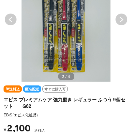
3 / 4
送料込
匿名配送
すぐに購入可
エビス プレミアムケア 強力磨き レギュラー ふつう 9個セ
ット G62
EBiS(エビス化粧品)
2,100
¥
送料込