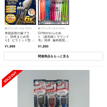
歯ブラシ/デンタルフロス
歯ブラシ/デンタルフロス
奇跡必然の歯ブラ
Ci700やわらかめ
シ 【6本まとめ売
⭐️ （超先細＋ラウンド
り】 ピラミッド型 歯
毛）30本 歯科医院専
ブラシ 驚きの汚れ落
売歯ブラシ
¥1,999
¥1,890
ち
関連商品をもっと見る
SOLD OUT