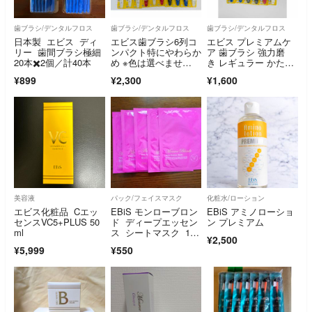
歯ブラシ/デンタルフロス
歯ブラシ/デンタルフロス
歯ブラシ/デンタルフロス
日本製 エビス ディ
エビス歯ブラシ6列コ
エビス プレミアムケ
リー 歯間ブラシ極細
ンパクト特にやわらか
ア 歯ブラシ 強力磨
20本✖️2個／計40本
め ※色は選べませ
き レギュラー かた
ん 10個セット#50
め 6個 G63
¥899
¥2,300
¥1,600
美容液
パック/フェイスマスク
化粧水/ローション
エビス化粧品 Cエッ
EBiS モンローブロン
EBiS アミノローショ
センスVC5+PLUS 50
ド ディープエッセン
ン プレミアム
ml
ス シートマスク 1枚
¥2,500
入５枚セット
¥5,999
¥550