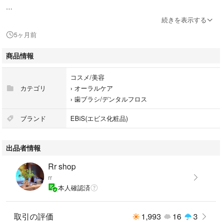
続きを表示する
国内正規品ですので安心してお買い求めいただけます。
5ヶ月前
コメント無し、即購入OKです！
商品情報
お値下げ不可でお願い致します。
コスメ/美容
カテゴリ
›
オーラルケア
›
歯ブラシ/デンタルフロス
ブランド
EBiS(エビス化粧品)
出品者情報
Rr shop
rr
本人確認済
取引の評価
1,993
16
3