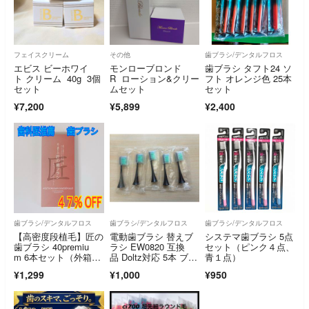
フェイスクリーム
その他
歯ブラシ/デンタルフロス
エビス ビーホワイ
モンローブロンド
歯ブラシ タフト24 ソ
ト クリーム 40g 3個
R ローション&クリー
フト オレンジ色 25本
セット
ムセット
セット
¥7,200
¥5,899
¥2,400
歯ブラシ/デンタルフロス
歯ブラシ/デンタルフロス
歯ブラシ/デンタルフロス
【高密度段植毛】匠の
電動歯ブラシ 替えブ
システマ歯ブラシ 5点
歯ブラシ 40premiu
ラシ EW0820 互換
セット（ピンク４点、
m 6本セット（外箱に
品 Doltz対応 5本 ブラ
青１点）
小傷あり）
ック
¥1,299
¥1,000
¥950