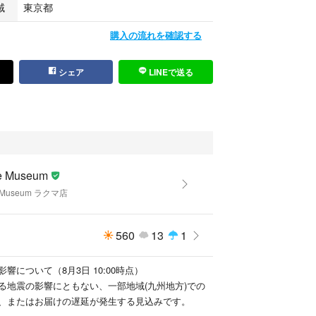
域
東京都
購入の流れを確認する
て】
シェア
LINEで送る
自にメーカーや卸業者様より仕入を行った全くの新
様から買取をさせていただいた際に未使用・未着用
感の少ないきれいな中古品（若干の使用感、傷、擦
ます）
感のある中古品（全体的に使用感、傷、擦れ、汚れ
e Museum
e Museum ラクマ店
感が強い中古品（かなりの使用感、傷、擦れ、汚れ
560
13
1
定によるものです。商品の状態に関してご心配な点
、ご購入前にお問い合わせください。
響について（8月3日 10:00時点）
る地震の影響にともない、一部地域(九州地方)での
】
、またはお届けの遅延が発生する見込みです。
お買い求めいただけるように、商品ひとつひとつを