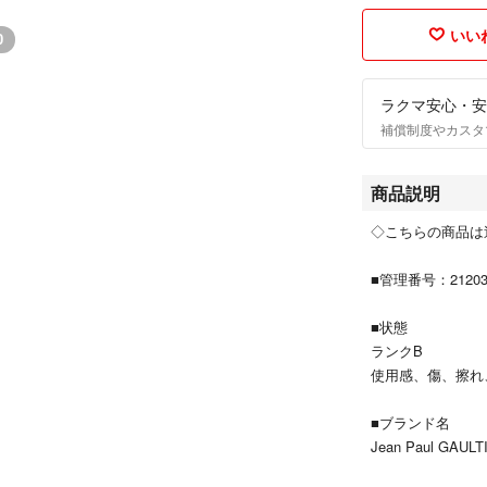
いいね
0
ラクマ安心・安
補償制度やカスタ
商品説明
◇こちらの商品は
■管理番号：212030
■状態
ランクB
使用感、傷、擦れ
■ブランド名
Jean Paul G