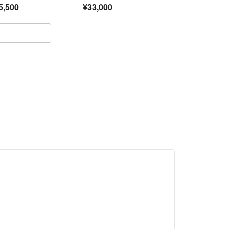
ーラー
製
fficial/law/kec/
5,500
¥33,000
official/law/kec/#return_policy
メ兵ホールディングスのグループ会社であり、
ライバシーポリシーは株式会社コメ兵ホールディン
ジよりご確認いただけます。