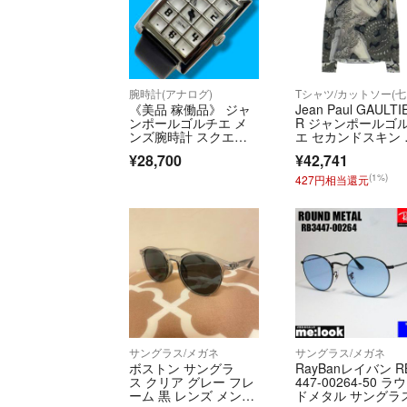
腕時計(アナログ)
T
《美品 稼働品》 ジャ
Jean Paul GAULTI
ンポールゴルチエ メ
R ジャンポールゴ
ンズ腕時計 スクエ
エ セカンドスキン 
ア 格子状 クオーツ
ルグラフィック 長
¥28,700
¥42,741
袖 ロングスリーブ 
ットソー グレー
(1%)
427円相当還元
サングラス/メガネ
サングラス/メガネ
ボストン サングラ
RayBanレイバン R
ス クリア グレー フレ
447-00264-50 ラ
ーム 黒 レンズ メン
ドメタル サングラ