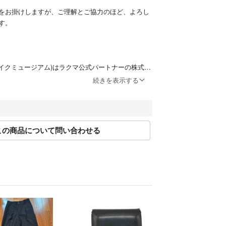
重にチェックしております。
をお掛けしますが、ご理解とご協力のほど、よろし
た上で管理・運用しておりますので、安心してご利
す。
。
-ブランドオフ）は日本流通自主管理協会(AACD)の
m (マイクミュージアム)はラクマ公式パートナーの株式会
都合の返品を受け付けております。
(コメ兵HDグループ)が運営するラクマ公式ショップ
続きを表示する
条件がございます。詳しくは返品特約をご確認くだ
クマ公式パートナーの株式会社K-ブランドオフによ
から4～7営業日となります（土日祝除く）
ます。
この商品について問い合わせる
い限り、発送まで当店からのご連絡はございませ
UMジャンポールゴルチエ
Mサングラス
止のため、宅配ボックス・置配はお断りさせていた
Mファッション雑貨
同梱しております。
け付けておりません。