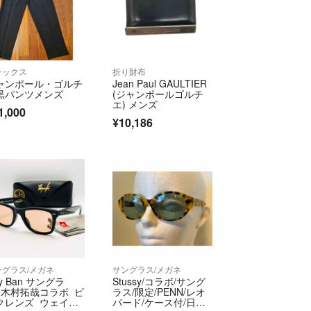
品の状態に関して、付属品の状態は含みません。商
」「未使用品」の場合でも付属品に破れなどのダメ
ございます。
ラックス
折り財布
ャンポール・ゴルチ
Jean Paul GAULTIER
問い合わせ］ボタンよりお問い合わせください。
黒パンツメンズ
(ジャンポールゴルチ
エ) メンズ
1,000

¥10,186
約に則り、営業しております。
ページには対応できかねます。
無に関わらずご購入は先着順とさせていただきま
の実店舗や他サイトでも販売中のため、ご注文手続
でも欠品となる場合がございます。
事業者登録番号】
ングラス/メガネ
サングラス/メガネ
y Ban サングラ
Stussy/コラボ/サング
 木村拓哉コラボ ピ
ラス/限定/PENN/レオ
クレンズ ウェイフ
パード/ケース付/日本