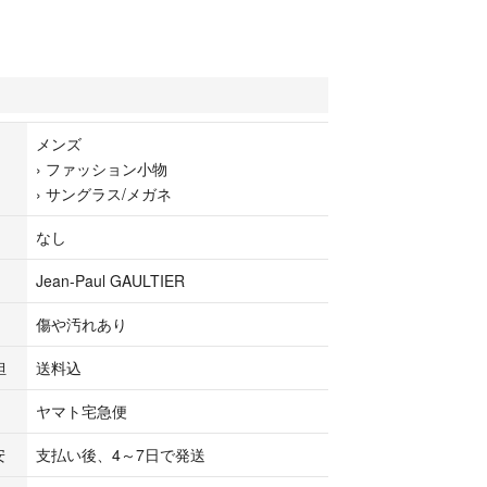
4cm
メンズ
›
ファッション小物
›
サングラス/メガネ
ラウン系
なし
ク
Jean-Paul GAULTIER
傷や汚れあり
担
送料込
ヤマト宅急便
されていないものは、原則付属いたしません。
安
支払い後、4～7日で発送
保証書等が付属している場合、それらの状態は商品
ません。