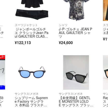
記載している各商
品ランクが「新品
ージがある場合が
💠問い合わせ💠
シャツ/カットソー(七分/長袖)
スーツジャケット
シャツ
ス
E
ジャンポールゴルチ
J･P･ゴルチェ JEAN P
ジ
商品ページの［お
ルチ
エ クラシックJean Pa
AUL GAULTIER シャ
エ
フ
ul GAULTIER CLASSI
ツ
¥1
QUE まだらジャガー
💠お取引について
¥122,113
¥24,600
カ
ドセットアップ 黒48
当店はラクマの規
お取り置きや専用
お問い合わせの有
す。
※掲載商品は全国
きが完了した場合
【適格請求書発行
T6010701023648
サングラス/メガネ
サングラス/メガネ
サ
B3
シュプリーム Suprem
【未使用級】GENTL
Ra
ウン
e Factory サングラ
E MONSTER LOLO
ス
🔻特商法
ス
ス 衣料品 プラスチッ
E サングラス ブラック
ン