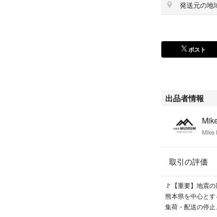
発送元の地
【ランクについ
ポスト
◇新品：当社が独
品
◇未使用品：お客
のもの
◇ランクA：使用
出品者情報
れ、汚れが見られ
◇ランクB：使用
Mik
が見られます）
Mik
◇ランクC：使用
が見られます）
取引の評価
※ランクは当社規
がございましたら
🚩【重要】地震の影
熊本県を中心とす
【商品について
集荷・配送の停止
お客様に安心して