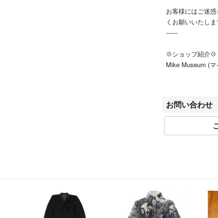
専門の判定士が厳
お客様にはご迷惑
万全の態勢を整え
くお願いいたしま
用くださいませ
------
※当社（株式会社K
正会員です。
💠ショップ紹介💠
Mike Museu
★当店ではお客様
社K-ブランドオフ
※返品にあたって
です。
さい。
お問い合わせ
💠出荷について
こちらの商品はラ
商品発送はご入金
って出品されてい
商品不備などがな
ん。
#MIKEMUSE
#MIKEMUSEU
※盗難・紛失等防
#MIKEMUSEU
だきます。
※納品書は商品に
💠商品について💠
商品の値引きは受