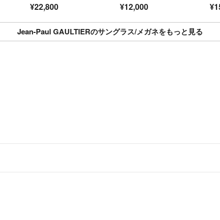
ク メンズ ブラック
メンズ レディース EY
ァ
https://fril.jp/ts/o
¥22,800
¥12,000
¥1
系 / ブルー系 【中古】
EWEAR
🔻返品特約
https://fril.jp/ts/
Jean-Paul GAULTIERのサングラス/メガネをもっと見る
当社は株式会社コ
グループ共通のプ
グスのホームペー