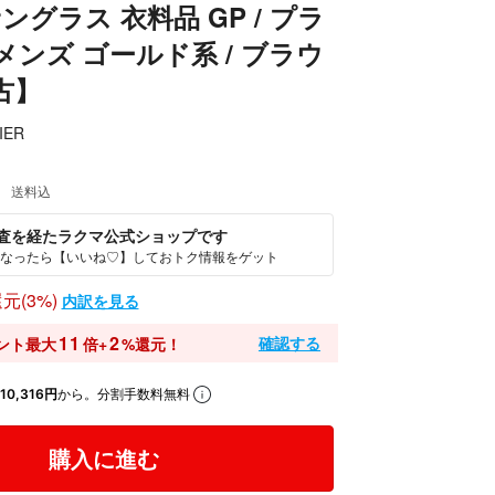
 サングラス 衣料品 GP / プラ
メンズ ゴールド系 / ブラウ
古】
IER
送料込
査を経たラクマ公式ショップです
なったら【いいね♡】しておトク情報をゲット
元(3%)
内訳を見る
11
2
確認する
ント最大
倍+
%還元！
10,316円
から。分割手数料無料
購入に進む