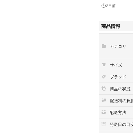
■商品名
2日前
サングラス
商品情報
■サイズ
テンプル：約12~1
カテゴリ
■カラー
ゴールド系 / ブ
サイズ
■素材
GP / プラスチッ
ブランド
■仕様
商品の状態
-
配送料の負
■付属品
配送方法
なし
※付属品欄に記載
発送日の目
※外箱・保存袋・
ランクには含まれ