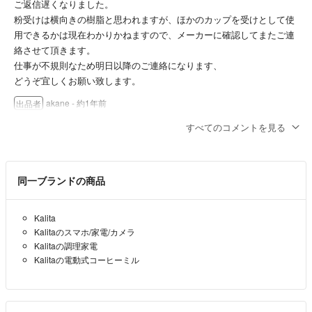
ご返信遅くなりました。
粉受けは横向きの樹脂と思われますが、ほかのカップを受けとして使
用できるかは現在わかりかねますので、メーカーに確認してまたご連
絡させて頂きます。
仕事が不規則なため明日以降のご連絡になります、
どうぞ宜しくお願い致します。
akane
- 約1年前
出品者
すべてのコメントを見る
質問させてください。
他のナイスカットミルは、コーヒー粉の受けがアルミのカップなので
すが、これはどのようになってますか？また、横向きの樹脂に見えま
同一ブランドの商品
すが、他にもカップを用意して受けとして使うことはできるのでしょ
うか？
Kalita
gfs210
- 約1年前
Kalitaのスマホ/家電/カメラ
Kalitaの調理家電
Kalitaの電動式コーヒーミル