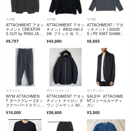
その他
その他
その他
ATTACHMENT アタッ
ATTACHMENT アタッ
ATTACHMENT / アタ
チメント CREATOR
チメント AB32-040 2
ッチメント | 2022S
S CUT by RING JAC
3年 ブラック 3L ライ
S | PE KNIT SHAW
KET クリエイターズ
トタフタフーデットダ
L COLLAR JACKE
¥9,757
¥43,890
¥8,855
カットバイリングヂャ
ウン 1
T / ポリエステル ショ
ケット 伊勢丹限定 テ
ールカラージャケッ
ーラードジャケッ
ト | 2 | グレー | メン
ト ブラック系 1【中
ズ
古】
スラックス
ダウンジャケット
カーディガン
WYM ATTACHMEN
ATTACHMENT アタッ
SALE中 ATTACHME
T ダークグレー 2タッ
チメント ナイロン ダ
NTストールカーディ
クテーパードスラック
ウン ジャケット 631Q
ガン
ス
♪
¥10,000
¥38,800
¥3,500