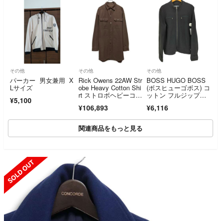
その他
その他
その他
パーカー 男女兼用 X
Rick Owens 22AW Str
BOSS HUGO BOSS
Lサイズ
obe Heavy Cotton Shi
(ボスヒューゴボス) コ
rt ストロボヘビーコッ
ットン フルジップジ
¥5,100
トンシャツジャケッ
ャケット
¥106,893
¥6,116
ト ブラウス ブルゾ
ン RU02B2728-CF
関連商品をもっと見る
SOLD OUT