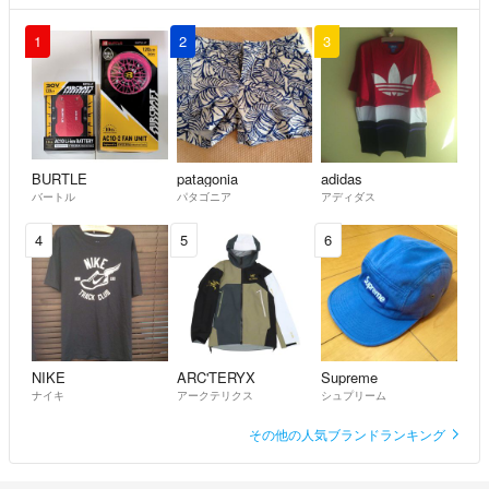
って運営されています。
▼特商法
1
2
3
https://fril.jp/ts/official/law/a283/
▼返品特約
https://fril.jp/ts/official/law/a283/#return_policy
BURTLE
patagonia
adidas
バートル
パタゴニア
アディダス
4
5
6
NIKE
ARC'TERYX
Supreme
ナイキ
アークテリクス
シュプリーム
その他の人気ブランドランキング