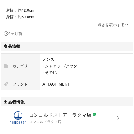
肩幅：約42.0cm
身幅：約50.0cm
着丈：約67.0cm
続きを表示する
袖丈：約65.5cm
6ヶ月前
【状態ランク】B
商品情報
【状態】
目立った傷や汚れは無く問題なくご着用頂けます。
メンズ
カテゴリ
›
ジャケット/アウター
【コンディションについて】
›
その他
S…新品・未使用品
ブランド
ATTACHIMENT
SA/A…極めて美品・使用感のほとんどない中古品
B…美品・目立つ傷や汚れなどがない比較的綺麗な中古品
出品者情報
C…中古品・わずかな使用感や傷、汚れなど
D…少々状態の悪い中古品・目立つ傷や使用感、汚れなど
コンコルドストア ラクマ店
E... 状態の悪い中古品・経年劣化以外の傷や汚れが目立つ
コンコルドラクマ店
【商品説明】