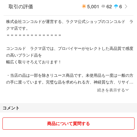
大変オススメ商品ですので、ぜひともご検討くださいませ。
取引の評価
5,001
62
6
<おすすめ>
株式会社コンコルドが運営する、ラクマ公式ショップのコンコルド ラ
ショップフォローで新入荷通知されます。
クマ店です。
毎週新商品が追加されますので、ぜひご覧ください！
＝＝＝＝＝＝＝＝＝＝＝＝＝＝
下部にございます【出品者】のショップ名をクリックして頂きますと、
コンコルド ラクマ店では、プロバイヤーがセレクトした高品質で感度
弊社の他の出品アイテムをご覧いただけます。
の高いブランド品を
希少なアイテムをたくさんご用意しておりますので、ぜひご覧くださいま
幅広く取りそろえております！
せ！
・当店の品は一部を除きリユース商品です。未使用品も一度は一般の方
こちらの商品はラクマ公式パートナーの株式会社コンコルドによって出品
の手に渡っています。完璧な品を求められる方、神経質な方、リサイク
されています。
ル品へご理解いただけない方は、ご注文をお控えくださいませ。
続きを表示する
ご購入後、1〜2営業日以内に商品を発送させていただきます。
・商品は他店舗でも同時販売しており、タイミング次第ではご注文いた
※土日・祝日は休業日となりますため、その場合は翌営業日の対応となり
コメント
だいた品が欠品する場合がございます。予めご了承くださいませ。
ます。
・商品画像はできる限り現物をきれいに撮影するよう心がけております
商品について質問する
が、ご利用のモニターしだいでは実物と異なる場合がございます。