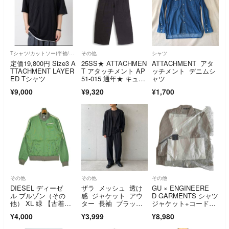
Tシャツ/カットソー(半袖/袖なし)
その他
シャツ
定価19,800円 Size3 A
25SS★ ATTACHMEN
ATTACHMENT アタ
TTACHMENT LAYER
T アタッチメント AP
ッチメント デニムシ
ED Tシャツ
51-015 通年★ キュプ
ャツ
ラ/レーヨン フィブリ
¥9,000
¥9,320
¥1,700
ル タフタ イージー パ
ンツ Sz.2 メンズ 黒
その他
その他
その他
DIESEL ディーゼ
ザラ メッシュ 透け
GU × ENGINEERE
ル ブルゾン（その
感 ジャケット アウ
D GARMENTS シャツ
他） XL 緑 【古着】
ター 長袖 ブラッ
ジャケット+コードレ
【中古】【送料無料】
ク 無地 シック 48
ーンイージーパン
¥4,000
¥3,999
¥8,980
ツ ストライプ L