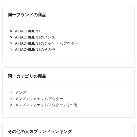
・複数商品購入いただいた場合でも原則同梱対応は行えません。
同一ブランドの商品
・ご入金確認後のご注文内容の変更、キャンセルはお受けしておりませ
ん。
ATTACHIMENT
商品状態は掲載前に十分な確認を行っておりますが、重大な見落としが
ATTACHIMENTのメンズ
ございました際はご返品を承ります。サイズが合わない、イメージが違
ATTACHIMENTのジャケット/アウター
う、間違えた等お客様都合での返品はお受けしておりません。
ATTACHIMENTのその他
●ご注文の商品と異なる商品が届いた場合
●商品状態が商品説明と著しく異なる場合
はご返品をお受けしております。
同一カテゴリの商品
・ご購入後、1〜2営業日以内に商品を発送させていただきます。
※土日・祝日は休業日となりますため、その場合は翌営業日の対応とな
メンズ
ります。
メンズ
›
ジャケット/アウター
メンズ
›
ジャケット/アウター
›
その他
平日は毎日発送しております。
（※年末年始、お盆期間を除く）
＝＝＝＝＝＝＝＝＝＝＝＝＝＝
その他の人気ブランドランキング
こちらのアカウントはラクマ公式パートナーの株式会社コンコルドによ