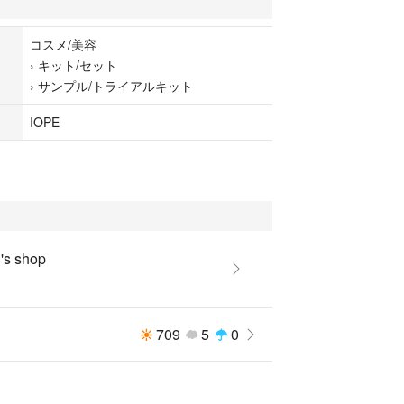
ものが３点あり以下のものになります。
コスメ/美容
ルコレクター
›
キット/セット
›
サンプル/トライアルキット
3
IOPE
スチュアライザー
s shop
709
5
0