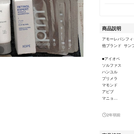
商品説明
アモーレパシフィ
他ブランド サン
■アイオペ
ソルファス
ハンユル
プリメラ
マモンド
アビブ
マニョ
イニスフリー
ビープレーン
2年弱前
フェイスマスクが
使用期限がほとんど