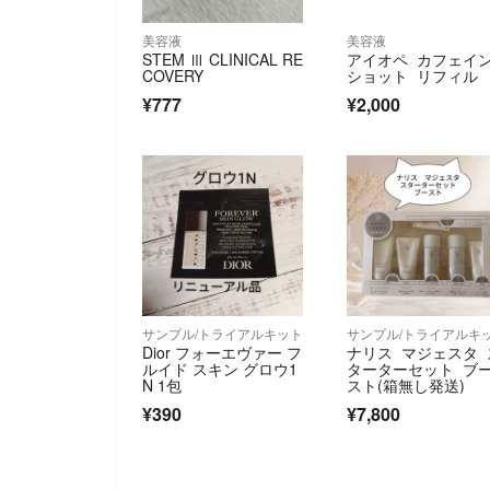
美容液
美容液
STEM Ⅲ CLINICAL RE
アイオペ カフェイ
COVERY
ショット リフィル
¥777
¥2,000
サンプル/トライアルキット
サンプル/トライアルキ
Dior フォーエヴァー フ
ナリス マジェスタ 
ルイド スキン グロウ1
ターターセット ブ
N 1包
スト(箱無し発送)
¥390
¥7,800