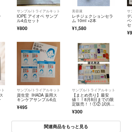
サンプル/トライアルキット
美容液
サ
ン
IOPE アイオペ サンプ
レチジェクションセラ
デ
ル4点セット
ム 10ml ×2本
ベ
セ
¥800
¥1,580
¥
ット
サンプル/トライアルキット
サンプル/トライアルキット
ス
資生堂 IHADA 薬用ス
【まとめ売り】最安
ー
キンケアサンプル6点
値！！8月8日までの限
定販売！！①② 試供品
¥495
コスメ 化粧水・美容
¥300
液・クリーム(乳液)の
スキンケアお試し
関連商品をもっと見る