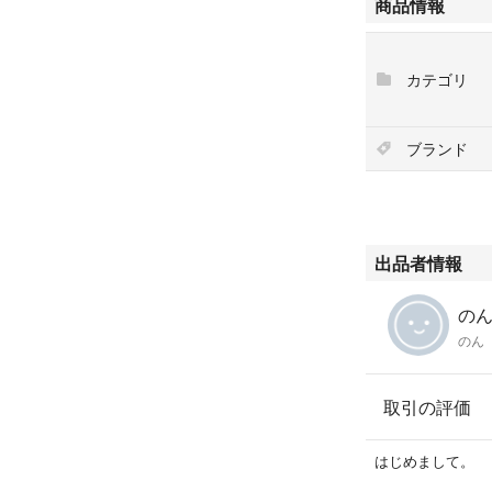
商品情報
使用期限が、早い
アイオペのリンク
カテゴリ
5ml→2024.10.10
1回分→2024.11.1
ブランド
ビープレーンモイ
2024.11.14
出品者情報
のん'
のん
取引の評価
はじめまして。