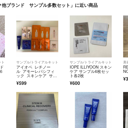
ク他ブランド サンプル多数セット」に近い商品
ット
サンプル/トライアルキット
サンプル/トライアルキット
美
ルド
アイオペ レチノー
IOPE ILLIYOON スキン
R
 ６
ル アモーレパシフィ
ケア サンプル6枚セッ
N
ック スキンケア サン
ト各2枚
¥3
プル 計12点
¥599
¥600