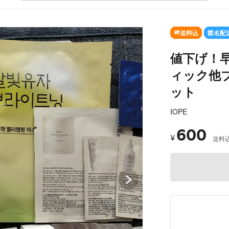
SOLD OUT
送料込
匿名配
値下げ！
ィック他
ット
IOPE
600
¥
送料