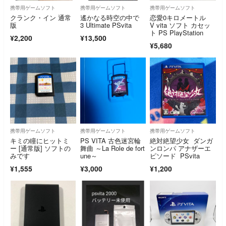
携帯用ゲームソフト
携帯用ゲームソフト
携帯用ゲームソフト
クランク・イン 通常
遙かなる時空の中で
恋愛0キロメートル
版
3 Ultimate PSvita
V vita ソフト カセッ
ト PS PlayStation
¥2,200
¥13,500
¥5,680
携帯用ゲームソフト
携帯用ゲームソフト
携帯用ゲームソフト
キミの瞳にヒットミ
PS VITA 古色迷宮輪
絶対絶望少女 ダンガ
ー [通常版] ソフトの
舞曲 ～La Role de fort
ンロンパ アナザーエ
みです
une～
ピソード PSvita
¥1,555
¥3,000
¥1,200