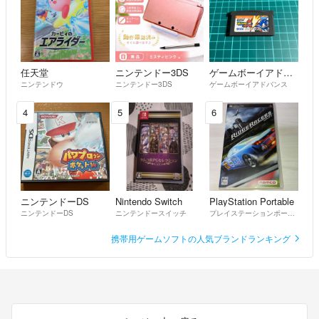
任天堂
ニンテンドー3DS
ゲームボーイアドバンス
ニンテンドウ
ニンテンドー3DS
ゲームボーイアドバンス
4
5
6
ニンテンドーDS
Nintendo Switch
PlayStation Portable
ニンテンドーDS
ニンテンドースイッチ
プレイステーションポータブル
携帯用ゲームソフトの人気ブランドランキング