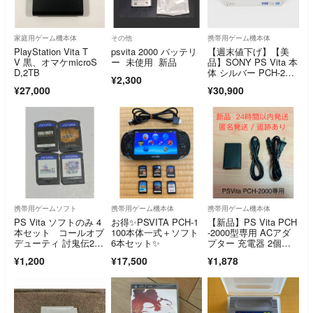
家庭用ゲーム機本体
その他
携帯用ゲーム機本体
PlayStation Vita T
psvita 2000 バッテリ
【週末値下げ】【美
V 黒、オマケmicroS
ー 未使用 新品
品】SONY PS Vita 本
D,2TB
体 シルバー PCH-200
¥2,300
0
¥27,000
¥30,900
携帯用ゲームソフト
携帯用ゲーム機本体
携帯用ゲーム機本体
PS Vita ソフトのみ 4
お得✨PSVITA PCH-1
【新品】PS Vita PCH
本セット コールオブ
100本体一式＋ソフト
-2000型専用 ACアダ
デューティ 討鬼伝2 F
6本セット✨
プター 充電器 2個セ
F
ット
¥1,200
¥17,500
¥1,878