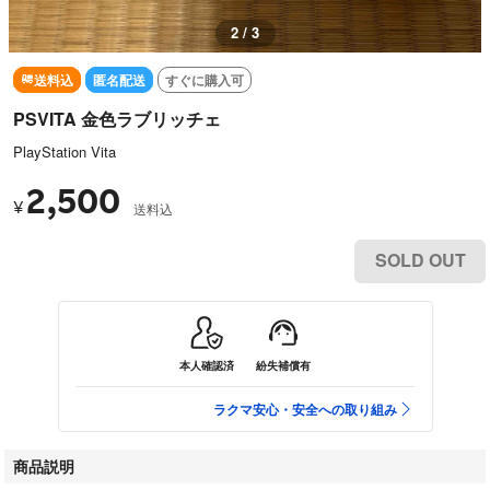
2 / 3
送料込
匿名配送
すぐに購入可
PSVITA 金色ラブリッチェ
PlayStation Vita
2,500
¥
送料込
SOLD OUT
本人確認済
紛失補償有
ラクマ安心・安全への取り組み
商品説明