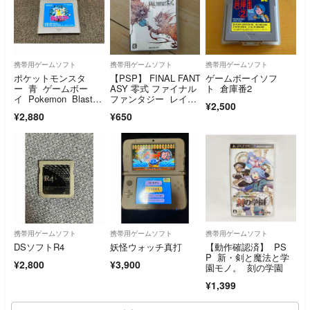
携帯用ゲームソフト
携帯用ゲームソフト
携帯用ゲームソフト
ポケットモンスタ
【PSP】 FINAL FANT
ゲームボーイソフ
ー 青 ゲームボー
ASY 零式 ファイナル
ト 倉庫番2
イ Pokemon Blastoi
ファンタジー レイシ
¥2,500
se ブルー
キ
¥2,880
¥650
携帯用ゲームソフト
携帯用ゲームソフト
携帯用ゲームソフト
DSソフトR4
妖怪ウォッチ真打
【動作確認済】 PS
P 新・剣と魔法と学
¥2,800
¥3,900
園モノ。 刻の学園
¥1,399