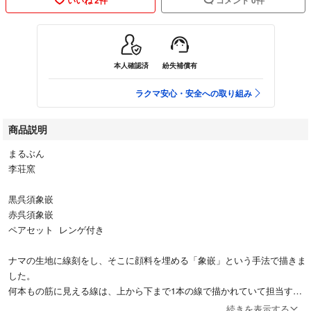
本人確認済
紛失補償有
ラクマ安心・安全への取り組み
商品説明
まるぶん
李荘窯
黒呉須象嵌
赤呉須象嵌
ペアセット レンゲ付き
ナマの生地に線刻をし、そこに顔料を埋める「象嵌」という手法で描きま
した。
何本もの筋に見える線は、上から下まで1本の線で描かれていて担当する1
人の職人の匠の技術によって表現されています。スッとした佇まいは気品
続きを表示する