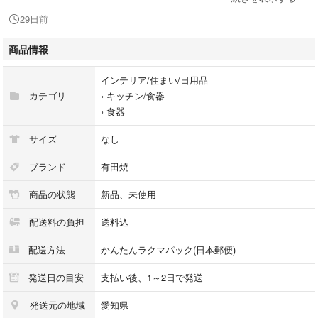
があり、幅広い年代の方に気に入っていただけます。
29日前
箱はありません。
商品情報
画像の物が全てです。
インテリア/住まい/日用品
ペア レンゲ付きで
カテゴリ
›
キッチン/食器
定価１６，９４０円
›
食器
サイズ
なし
ブランド
有田焼
商品の状態
新品、未使用
配送料の負担
送料込
配送方法
かんたんラクマパック(日本郵便)
発送日の目安
支払い後、1～2日で発送
発送元の地域
愛知県