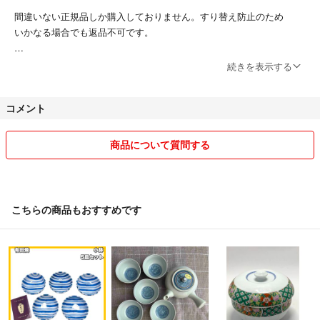
間違いない正規品しか購入しておりません。すり替え防止のため
いかなる場合でも返品不可です。
細かい事が気になる方は、店舗で直接確認されて新品をお買い求めくだ
続きを表示する
さい。
コメント
気持ち良くお取引出来る方のみ
ご縁がありますように。
宜しくお願いいたします(^人^)
商品について質問する
※コンビニ、ATM支払いの方とは
お取引致しかねますので
ご遠慮ください。
こちらの商品もおすすめです
振込みますと言って
キャンセルする非常識な人が
居たためです。ご理解ください。
コメントは24時間経過しましたら
削除させていただきます。