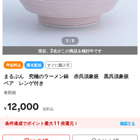
2 / 9
2
現在、
名がこの商品を検討中です
送料込
匿名配送
すぐに購入可
まるぶん 究極のラーメン鉢 赤呉須象嵌 黒呉須象嵌
ペア レンゲ付き
有田焼
12,000
¥
送料込
11
条件達成でポイント最大
倍還元！
確認する
いいね 2件
コメント 0件