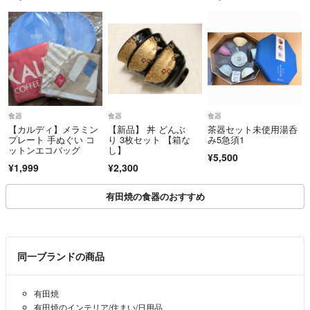
ファミリー
食器
食器
食器
【カルディ】メラミン
【新品】 丼 どんぶ
茶器セット未使用湯呑
プレート 手ぬぐい コ
り 3枚セット 【箱な
み5急須1
ットンエコバッグ
し】
¥5,500
¥1,999
¥2,300
有田焼の食器のおすすめ
同一ブランドの商品
有田焼
有田焼のインテリア/住まい/日用品