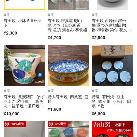
専用対応いたしません。
食器
食器
食器
購入された方とお取引致します。
有田焼 小鉢 5皿セッ
有田焼 宗真窯 彫山
有田焼 西峰作 錦松
ト
水 とちり山水煎茶
梅 蓋つき煮物椀 陶
碗 急須 湯呑み 和食器
器 和食器 染付 花文
¥2,300
様 蓋物
¥4,700
¥2,800
食器
食器
食器
有田焼 蕎麦猪口 そば
特大有田焼 南風窯 盛
特選 有田焼 観山
ちょこ Ⓜ️ 1個 陶あ
皿
窯 銘々皿 うちわ 団
ん・益子焼・瀬戸焼・
扇 5枚
¥1,600
九谷焼・波佐見焼etc.
¥10,000
¥6,800
10%還元
5%還元