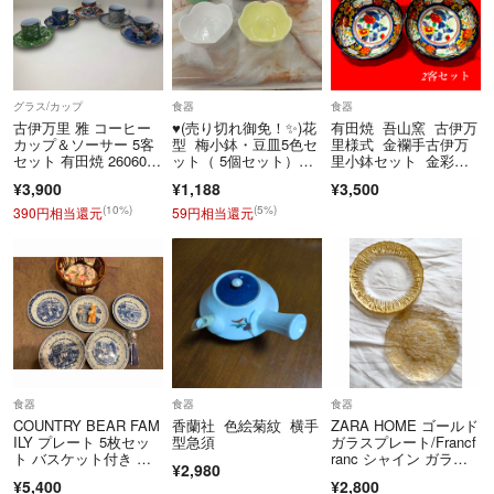
グラス/カップ
食器
食器
古伊万里 雅 コーヒー
♥️(売り切れ御免！✨)花
有田焼 吾山窯 古伊万
カップ＆ソーサー 5客
型 梅小鉢・豆皿5色セ
里様式 金襴手古伊万
セット 有田焼 260605-
ット（ 5個セット）昭
里小鉢セット 金彩花
4T
和レトロ
紋
¥3,900
¥1,188
¥3,500
(10%)
(5%)
390円相当還元
59円相当還元
食器
食器
食器
COUNTRY BEAR FAM
香蘭社 色絵菊紋 横手
ZARA HOME ゴールド
ILY プレート 5枚セッ
型急須
ガラスプレート/Francf
ト バスケット付き カ
ranc シャイン ガラス
¥2,980
トラリー付きキッチン
プレート 2枚セット
¥5,400
¥2,800
グッツカントリーベア