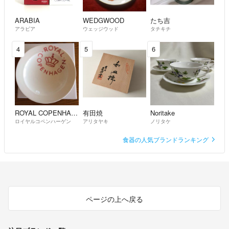
ARABIA
WEDGWOOD
たち吉
アラビア
ウェッジウッド
タチキチ
4
5
6
ROYAL COPENHAGEN
有田焼
Noritake
ロイヤルコペンハーゲン
アリタヤキ
ノリタケ
食器の人気ブランドランキング
ページの上へ戻る