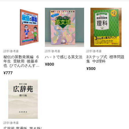
語学/参考書
語学/参考書
語学/参考書
秘伝の算数発展編 ６
ハ－トで感じる英文法
3ステップ式 標準問題
年生 受験用 後藤卓
集 中2理科
¥800
也 ひでんのさんす
¥500
う 東京出版
¥777
語学/参考書
広辞苑 普通版 第６版/