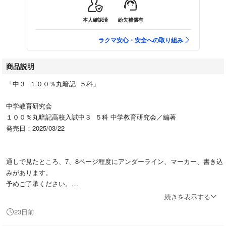
本人確認済
紛失補償有
ラクマ安心・安全への取り組み
商品説明
「中３ １００％丸暗記 ５科」
中学教育研究会
１００％丸暗記高校入試中３ ５科 中学教育研究会／編著
発売日：2025/03/22
通しで見たところ、7、8ページ程度にアンダーライン、マーカー、書き込
みがあります。
予めご了承ください。
続きを表示する
古本です。神経質な方はご遠慮下さい。
23日前