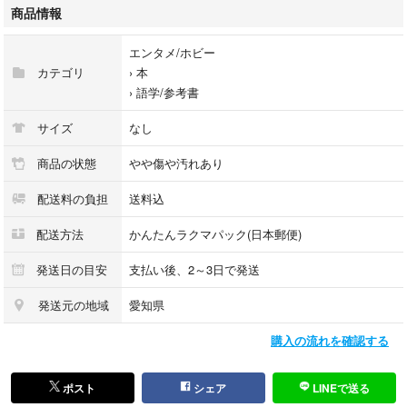
簡易包装でおくります。
商品情報
状態をご了承頂いた上での入札をお願いいたします。
エンタメ/ホビー
画像でご確認ください。
カテゴリ
›
本
›
語学/参考書
※注意事項
サイズ
なし
カメラ撮影のため、掲載画像と実物とで色味が異なる場合がございます。
商品の状態
やや傷や汚れあり
送料軽減のため、簡易包装です。
配送料の負担
送料込
ご不明な点があれば必ずご入札前にご質問ください。
配送方法
かんたんラクマパック(日本郵便)
出品物が中古品の場合、
中古品ですので無傷ではありません。小さな傷や汚れなどは見落とす可能
発送日の目安
支払い後、2～3日で発送
性もありますので神経質な方のご入札はご遠慮ください。
発送元の地域
愛知県
悪い評価が多い方やご連絡をいただけない方とのお取引を中止させていた
購入の流れを確認する
だく場合もございます。
ご落札後にお取引が進まない場合、落札者さま都合によるお取引のキャン
ポスト
シェア
LINEで送る
セルとさせていただきますので、ご入金などが遅れる場合は必ずご連絡く