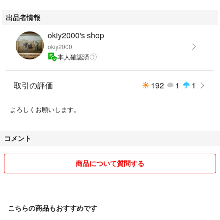
ださい。
出品者情報
ご落札後のキャンセルは、ご落札者様都合によるキャンセルとさせていた
okiy2000's shop
だきます
okiy2000
本人確認済
どうぞよろしくお願いします。
#１００％丸暗記高校入試中３ ５科 中学教育研究会／編著
取引の評価
192
1
1
#中3 #100% #丸暗記 #5科 #高校入試 #暗記フレーズ #図表 #5教科 #ぜん
よろしくお願いします。
ぶ得点UP！ #受験研究社
#中学教育研究会
コメント
#暗記
#本
#語学/参考書
商品について質問する
#BOOK
こちらの商品もおすすめです