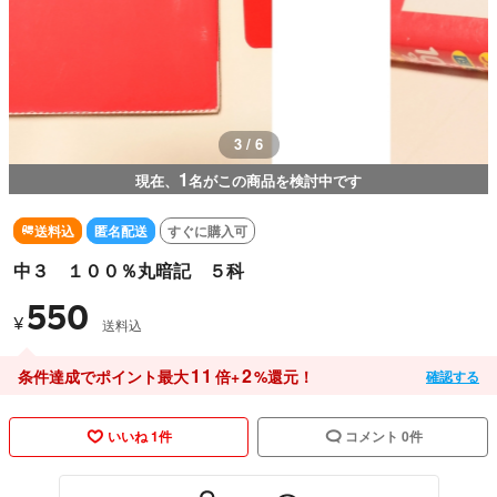
3 / 6
1
現在、
名がこの商品を検討中です
送料込
匿名配送
すぐに購入可
中３ １００％丸暗記 ５科
550
¥
送料込
11
2
条件達成でポイント最大
倍+
%還元！
確認する
いいね 1件
コメント 0件