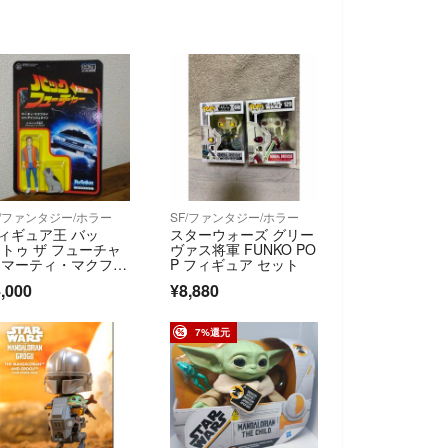
F/ファンタジー/ホラー
SF/ファンタジー/ホラー
ィギュア王 バッ
スターウォーズ グリー
 トゥ ザ フューチャ
ヴァス将軍 FUNKO PO
 マーティ・マクフラ
P フィギュア セット
 未開封
,000
¥8,880
7%還元