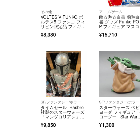
その他
アニメ/ゲーム
VOLTES V FUNKO ボ
幽☆遊☆白書 幽遊白
ルテス5 ファンコ フィ
書 グッズ Funko PO
リピン限定品 フィギュ
P フィギュア マス
ア
ト 蔵馬
¥8,380
¥15,710
SF/ファンタジー/ホラー
SF/ファンタジー/ホラー
タイムセール Hasbro
スターウォーズ ベ
社製のスターウォーズ
ヨーダ フィギュア 
「マンダロリアン」BI
ローグー Star War
G-FIGS特大フィギュア
s マンダロリアン
¥9,850
¥1,300