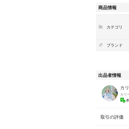
#カリーシ映画Fun
商品情報
#カリーシ夏の大
カテゴリ
#FUNKOPOP
#ファンコ
#フィギュア
ブランド
#Halloween
#ジェイミーリー
#ジェイソン
#フレディ
#チャッキー
出品者情報
カ
ファンコ POP
カリ
ご不明点があれば
取引の評価