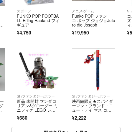
スポーツ
アニメ/ゲーム
S
FUNKO POP FOOTBA
Funko POP ファン
コ
LL Erling Haaland フィ
コ ポップ ジョジョJota
ズ
コッ
ギュア
ro dio Joseph
ィ
グ
¥4,750
¥19,950
¥5
SF/ファンタジー/ホラー
SF/ファンタジー/ホラー
ビー
新品 未開封 マンダロ
映画館限定★スパイダ
グ
リアン&グローグー ミ
ーマン：ブランド・ニ
ニフィグ LEGO レ
ュー・デイ マス コッ
ゴ 互換
トボールペン 劇場グッ
¥680
¥2,222
ズ