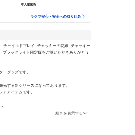
本人確認済
ラクマ安心・安全への取り組み
OP! チャイルドプレイ チャッキーの花嫁 チャッキー
ニー ブラックライト限定版をご覧いただきありがとう
ターグッズです。
発光する新シリーズになっております。
レアアイテムです。
慮下さい！
続きを表示する
ko POP!を出品しております。映画シリーズは下記
い。