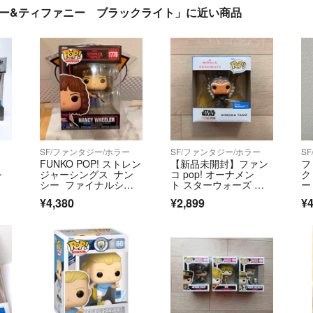
ャッキー&ティファニー ブラックライト」に近い商品
SF/ファンタジー/ホラー
SF/ファンタジー/ホラー
S
FUNKO POP! ストレン
【新品未開封】ファン
フ
シ
ジャーシングス ナン
コ pop! オーナメン
ク
シー ファイナルシー
ト スターウォーズ ア
ー
ズン版
ソーカタノ
イ
¥4,380
¥2,899
¥4