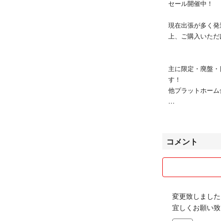
セール開催中！
現在出張が多く発
上、ご購入いただ
主に限定・廃盤・日
す！
他プラットホーム
Funko POP
近日偽物やステッ
規品になります。
コメント
＊コンディション
海外製品の為、色
慮下さい。
気付く限りの目立
変更致しました
にしております。
宜しくお願い致
※値下に関しては