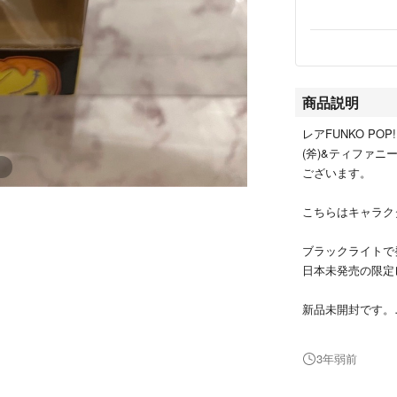
商品説明
レアFUNKO P
(斧)&ティファ
ございます。
こちらはキャラク
ブラックライトで
日本未発売の限定
新品未開封です。
神経質な方はご遠
3年弱前
他にも大量にFun
よりチェック下さ