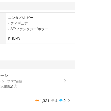
ko
セール
エンタメ/ホビー
›
フィギュア
›
SF/ファンタジー/ホラー
FUNKO
カーティス
リーシ
ーシ プロフ必須
本人確認済
コメントよろしくお願いいたします。
1,321
4
2