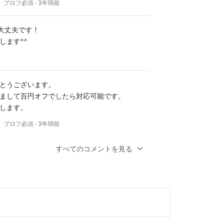
 プロフ必須
- 3年弱前
くさせて頂きますので気軽にコメント下さい！また
金額の提示をお願い致します。
も大丈夫です！
します^^
て
送方法・入荷希望商品・
ましたら気軽にコメント下さい！
とうございます。
まして百円オフでしたら対応可能です。
Pはプチプチにダンボールに梱包して郵送致します。
します。
 プロフ必須
- 3年弱前
にご入金がない場合はキャンセルさせて頂きます。
すべてのコメントを見る
コメント失礼します。
ですか？？
失・破損)はこちらでは一切責任を負いかねますので
なる場合はご連絡致します。
して
ルは致しかねますので、