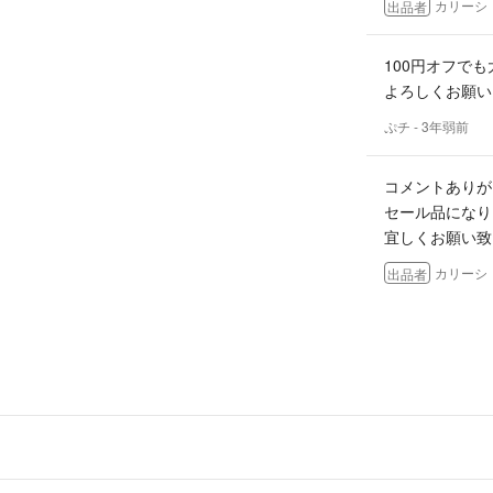
カリーシ
出品者
まとめ売りはお安
値下交渉の場合は
100円オフで
よろしくお願い
＊コメントに関し
合わせて購入・発
ぷチ
- 3年弱前
ご不明点などあり
コメントありが
＊梱包に関して
セール品になり
通常サイズのPO
宜しくお願い致
＊ご入金に関して
カリーシ
出品者
原則48時間以内
はじめまして。
＊配送に関して
お値下げは可能
配送トラブル(紛
ご容赦ください。
ぷチ
- 3年弱前
配送予定日が遅く
＊キャンセルに関
購入後のキャンセ