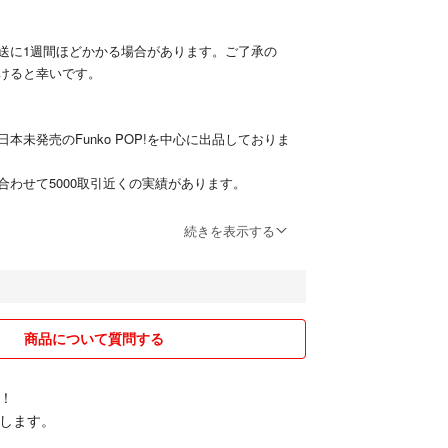
送に1週間ほどかかる場合があります。ご了承の
けると幸いです。
本未発売のFunko POP!を中心に出品しておりま
合わせて5000取引近くの実績があります。
!は主に海外正規店から輸入しております。
続きを表示する
カーの貼り替え品などが出回ってますが、100%正
に関して
むらや箱のシワなど完璧な状態を望まれる方はご遠
商品について質問する
つ箱の凹みや破損箇所は極力写真にて記載するよう
！
します。