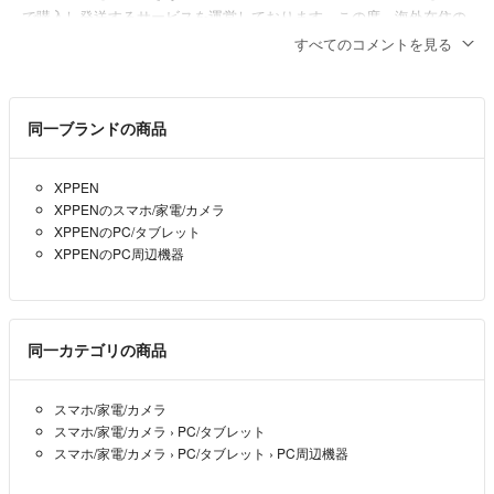
で購入し発送するサービスを運営しております。この度、海外在住の
お客様よりリクエストがあり、こちらの商品を購入させていただきた
すべてのコメントを見る
いです。
NEOKYO
ラクマ公認購入代行NEOKYO
- 4ヶ月前
同一ブランドの商品
XPPEN
XPPENのスマホ/家電/カメラ
XPPENのPC/タブレット
XPPENのPC周辺機器
同一カテゴリの商品
スマホ/家電/カメラ
スマホ/家電/カメラ
›
PC/タブレット
スマホ/家電/カメラ
›
PC/タブレット
›
PC周辺機器