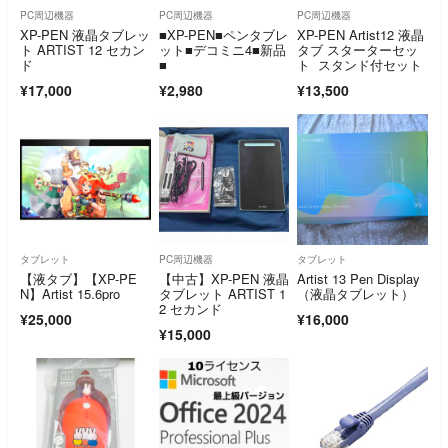
PC周辺機器
PC周辺機器
PC周辺機器
XP-PEN 液晶タブレッ
■XP-PEN■ペンタブレ
XP-PEN Artist12 液晶
ト ARTIST 12 セカン
ット■デコミニ4■新品
タブ スターターセッ
ド
■
ト スタンド付セット
¥17,000
¥2,980
¥13,500
タブレット
PC周辺機器
タブレット
【液タブ】【XP-PE
【中古】XP-PEN 液晶
Artist 13 Pen Display
N】Artist 15.6pro
タブレット ARTIST 1
（液晶タブレット）
2 セカンド
¥25,000
¥16,000
¥15,000