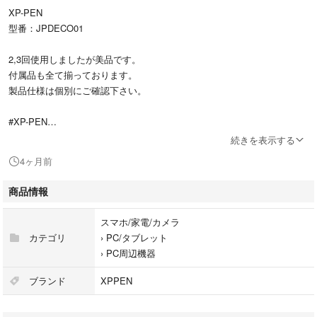
XP-PEN
型番：JPDECO01
2,3回使用しましたが美品です。
付属品も全て揃っております。
製品仕様は個別にご確認下さい。
#XP-PEN
#JPDECO01
続きを表示する
#スマホ/家電/カメラ
4ヶ月前
#PC/タブレット
#PC周辺機器
商品情報
スマホ/家電/カメラ
カテゴリ
›
PC/タブレット
›
PC周辺機器
ブランド
XPPEN