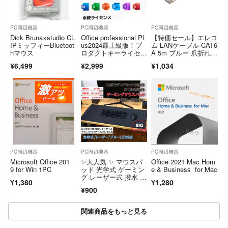
PC周辺機器
PC周辺機器
PC周辺機器
Dick Bruna×studio CL
Office professional Pl
【特価セール】エレコ
IPミッフィーBluetoot
us2024最上級版！プ
ム LANケーブル CAT6
hマウス
ロダクトキーライセン
A 5m ブルー 爪折れ防
スキー永続版オフィス
止コネ
¥6,499
¥2,999
¥1,034
2024pro-10台
PC周辺機器
PC周辺機器
PC周辺機器
Microsoft Office 201
✨大人気 ✨ マウスパ
Office 2021 Mac Hom
9 for Win 1PC
ッド 光学式 ゲーミン
e & Business for Mac
グ レーザー式 撥水 大
¥1,380
¥1,280
型 超大型
¥900
関連商品をもっと見る