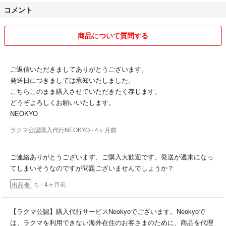
こちら喫煙者いません、ペットも飼っておりません。 細かい事が気に
コメント
なる方や神経質な方は、ご購入をご遠慮頂ければ思います。
メッセージのやり取りもできるだけ早く対応させて頂くつもりでいます
商品について質問する
が、仕事等で手が空かない際は返信が遅れることもございます。 その
際は、ご了解下さい。
ご返信いただきましてありがとうございます。
少しでも皆様との気持ちの良い取引をしたいと思います。不明な点は何
発送日につきましては承知いたしました。
なりとご指摘ください。対応致します。
こちらこのまま購入させていただきたく存じます。
どうぞよろしくお願いいたします。
どうぞ宜しくお願い致します。
NEOKYO
ラクマ公認購入代行NEOKYO
- 4ヶ月前
ご連絡ありがとうございます、ご購入大歓迎です。発送が週末になっ
てしまいそうなのですが問題ございませんでしょうか？
ち
- 4ヶ月前
出品者
【ラクマ公認】購入代行サービスNeokyoでございます。Neokyoで
は、ラクマを利用できない海外在住のお客さまのために、商品を代理