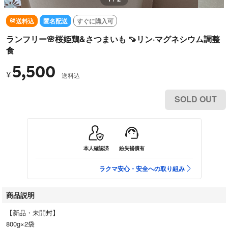
送料込
匿名配送
すぐに購入可
ランフリー🌸桜姫鶏&さつまいも 🍠リン·マグネシウム調整
食
5,500
¥
送料込
SOLD OUT
本人確認済
紛失補償有
ラクマ安心・安全への取り組み
商品説明
【新品・未開封】
800g×2袋