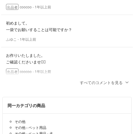
coocoo
- 1年以上前
出品者
初めまして。
一袋でお願いすることは可能ですか？
ふゆこ
- 1年以上前
お作りいたしました。
ご確認くださいませ🙇‍♀️
coocoo
- 1年以上前
出品者
すべてのコメントを見る
承知いたしました。
すぐお作り致しますので、作り終わりましたら、こちらでご連絡いた
します。
同一カテゴリの商品
初めてですので、間違いがありましたらご指摘お願い致します。
宜しくお願いいたします🙇‍♀️
その他
coocoo
- 1年以上前
出品者
その他
›
ペット用品
その他
›
ペット用品
›
犬