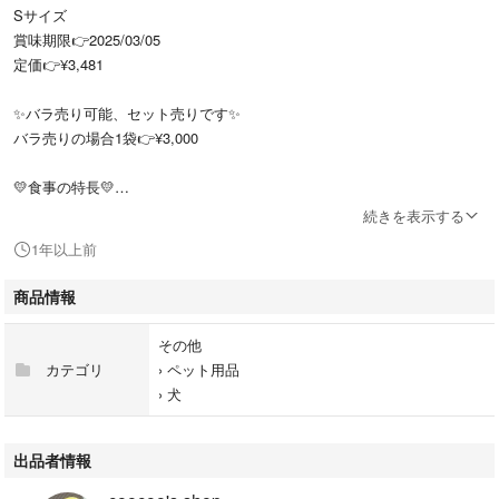
Sサイズ
賞味期限👉2025/03/05
定価👉¥3,481
✨バラ売り可能、セット売りです✨
バラ売りの場合1袋👉¥3,000
💛食事の特長💛
食事療法が必要なストラバイト結石の子に給与することを目的としてリン
続きを表示する
とマグネシウムの含有量を調整したワンちゃん用のフードです。
1年以上前
ストラバイト結石（リン酸アンモニウムマグネシウム）は犬、猫に最も多
いタイプの結石であり、尿道のマグネシウム濃度が濃くなりすぎるとスト
商品情報
ラバイトが形成されやすくなります。
また、療法食とは異なりますのでｐHの数値をコントロールする働きはご
その他
ざいません。
カテゴリ
›
ペット用品
›
犬
出品者情報