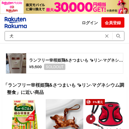
ログイン
会員登録
ランフリー🌸桜姫鶏&さつまいも 🍠リン·マグネシウム調整食
¥5,500
SOLDOUT
「ランフリー🌸桜姫鶏&さつまいも 🍠リン·マグネシウム調
整食」に近い商品
5%還元