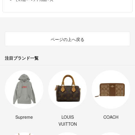
1袋のもの作成いただけますか？よろしくお願いいたします
Pad
- 1年以上前
初めまして🙂
コメント有り難うございます。
ページの上へ戻る
はい、一袋購入でも大丈夫です！
coocoo
- 1年以上前
出品者
注目ブランド一覧
コメント失礼します
一袋だけ購入させていただけませんか？
Pad
- 1年以上前
Supreme
LOUIS
COACH
VUITTON