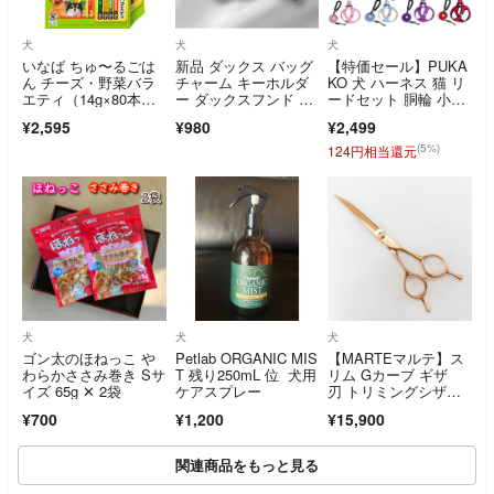
犬
犬
犬
いなば ちゅ〜るごは
新品 ダックス バッグ
【特価セール】PUKA
ん チーズ・野菜バラ
チャーム キーホルダ
KO 犬 ハーネス 猫 リ
エティ（14g×80本
ー ダックスフンド 犬
ードセット 胴輪 小型
入）
チャーム 花柄 PUレザ
犬 犬用ハ
¥2,595
¥980
¥2,499
ー 犬雑貨 犬グッズ ギ
フト プレゼント
(5%)
124円相当還元
犬
犬
犬
ゴン太のほねっこ や
Petlab ORGANIC MIS
【MARTEマルテ】ス
わらかささみ巻き Sサ
T 残り250mL 位 犬用
リム Gカーブ ギザ
イズ 65g ✕ 2袋
ケアスプレー
刃 トリミングシザ
ー トリマー ペットsc
¥700
¥1,200
¥15,900
3504
関連商品をもっと見る