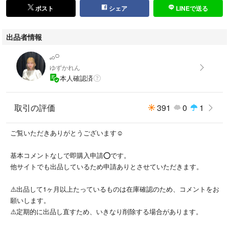
ポスト
シェア
LINEで送る
出品者情報
𓈒𓂂𓏸
ゆずかれん
本人確認済
取引の評価
391
0
1
ご覧いただきありがとうございます☺︎
基本コメントなしで即購入申請⭕️です。
他サイトでも出品しているため申請ありとさせていただきます。
⚠️出品して1ヶ月以上たっているものは在庫確認のため、コメントをお
願いします。
⚠️定期的に出品し直すため、いきなり削除する場合があります。