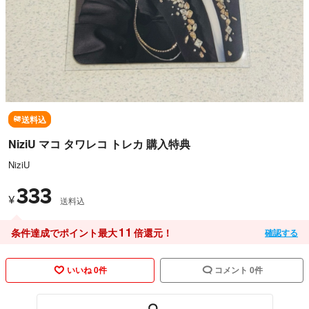
送料込
NiziU マコ タワレコ トレカ 購入特典
NiziU
333
¥
送料込
11
条件達成でポイント最大
倍還元！
確認する
いいね 0件
コメント 0件