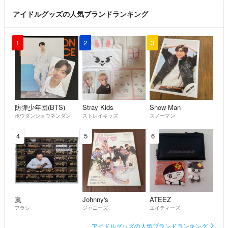
アイドルグッズの人気ブランドランキング
1
2
3
防弾少年団(BTS)
Stray Kids
Snow Man
ボウダンショウネンダン
ストレイキッズ
スノーマン
4
5
6
嵐
Johnny's
ATEEZ
アラシ
ジャニーズ
エイティーズ
アイドルグッズの人気ブランドランキング