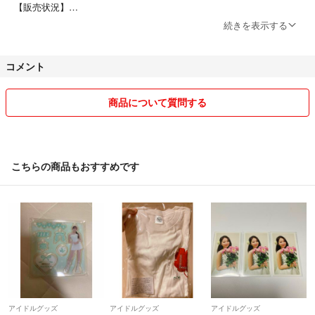
【販売状況】
#ゆずかれん471
続きを表示する
#ゆずかれん471_NiziU
こちらで販売状況が確認できますので是非ご利用下さい( ˆˆ )
コメント
【 出品について 】
＊ばら売り➮不可
商品について質問する
＊取り置き➮要相談
＊値下げ交渉➮単体不可、まとめ買いのみ値下げ可
希望額の提示をお願い致します。
こちらの商品もおすすめです
⚠️他サイトでも出品しているためいきなり消す可能性があります。⚠️
【 注意 】
＊発送は基本ポスト投函のため消印と発送通知の日にちが異なる場合が
あります。
＊追跡ありに変更の場合はプラス111円〜で可能です。
＊発送後の破損等はこちらでは責任を取れませんのでご理解の程よろし
アイドルグッズ
アイドルグッズ
アイドルグッズ