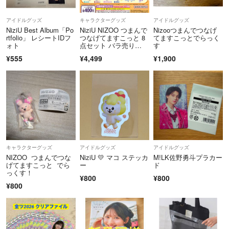
アイドルグッズ
キャラクターグッズ
アイドルグッズ
NiziU Best Album「Po
NiziU NIZOO つまんで
Nizooつまんでつなげ
rtfolio」 レシートIDフ
つなげてますこっと 8
てますこっとでらっく
ォト
点セット バラ売り
す
◎ ニジュー ニズー ガ
¥555
¥4,499
¥1,900
チャ リチュ リヨ マヤ
ン キナ
キャラクターグッズ
アイドルグッズ
アイドルグッズ
NIZOO つまんでつな
NiziU 💛 マコ ステッカ
M!LK佐野勇斗プラカー
げてますこっと でら
ー
ド
っくす！
¥800
¥800
¥800