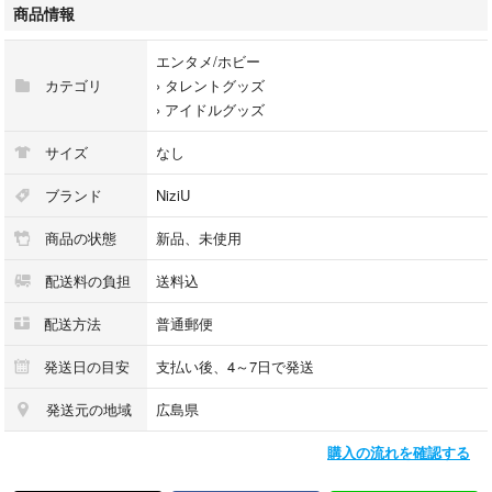
商品情報
【注意】
初期の傷、汚れがある場合があります。
エンタメ/ホビー
ご不明な点がございましたら、コメントをよろしくお願い致します。
カテゴリ
›
タレントグッズ
›
アイドルグッズ
【販売状況】
#ゆずかれん471
サイズ
なし
#ゆずかれん471_NiziU
他の販売状況が確認できますので是非ご利用下さい( ˆˆ )
ブランド
NiziU
商品の状態
新品、未使用
配送料の負担
送料込
配送方法
普通郵便
発送日の目安
支払い後、4～7日で発送
発送元の地域
広島県
購入の流れを確認する