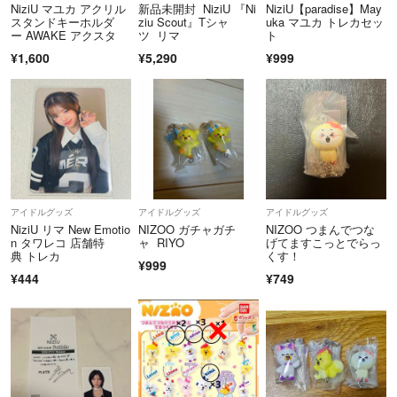
くお願い致します。
NiziU マユカ アクリル
新品未開封 NiziU 『Ni
NiziU【paradise】May
＊何かありましたら取引メッセージにてご連絡下さい。
スタンドキーホルダ
ziu Scout』Tシャ
uka マユカ トレカセッ
ー AWAKE アクスタ
ツ リマ
ト
¥1,600
¥5,290
¥999
何か不明な点などありましたらお答え致します。
迅速な対応を心がけます！よろしくお願いします( .ˬ.)"
最後まで読んで下さりありがとうございました( ˆˆ )
アイドルグッズ
アイドルグッズ
アイドルグッズ
NiziU リマ New Emotio
NIZOO ガチャガチ
NIZOO つまんでつな
n タワレコ 店舗特
ャ RIYO
げてますこっとでらっ
典 トレカ
くす！
¥999
¥444
¥749