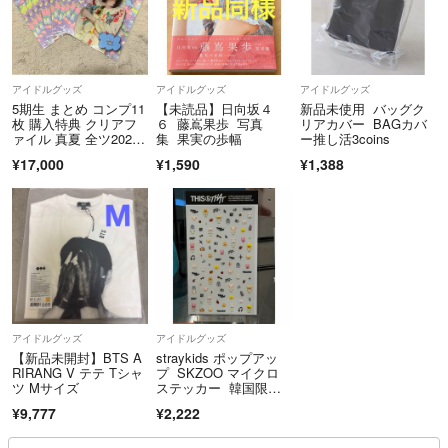
アイドルグッズ
アイドルグッズ
アイドルグッズ
5期生 まとめ コンプ11
【未読品】日向坂４
新品未使用 バッグク
枚 購入特典 クリアフ
６ 藤嶌果歩 写真
リアカバー BAGカバ
ァイル 真夏 全ツ202
集 果実の歩幅
ー推し活3coins
6 乃木坂46
¥17,000
¥1,590
¥1,388
アイドルグッズ
アイドルグッズ
【新品未開封】BTS A
straykids ポップアッ
RIRANG V テテ Tシャ
プ SKZOO マイクロ
ツ Mサイズ
ステッカー 韓国限
定 stray kids micro sti
¥9,777
¥2,222
ck