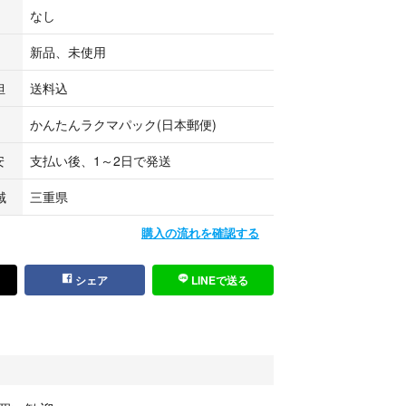
ず説明書に記載されているセット内容をご確認くだ
なし
入れてロックしないようご注意ください。
新品、未使用
きません。
場合、交換品のお渡しはできません。
担
送料込
錠できなくなった場合、こちら、またメーカーでは
かねます。
かんたんラクマパック(日本郵便)
安
支払い後、1～2日で発送
につきましては、お客様のモニターなどの設定によ
場合がございます。
域
三重県
購入の流れを確認する
70×170mm、内寸210×150×160mm
シェア
LINEで送る