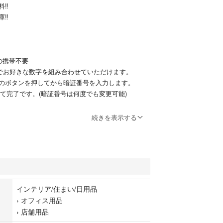
料‼
‼️
の携帯不要
号でお好きな数字を組み合わせていただけます。
のボタンを押してから暗証番号を入力します。
して完了です。(暗証番号は何度でも変更可能)
で盗難防止
続きを表示する
ルト(2本)でさらに金庫を強固に！
とで盗難を防止。
取り付けに関してはドリルなどが必要になります。
い鍵付
忘れてしまった場合は付属の鍵を使って解錠してサ
インテリア/住まい/日用品
定をして下さい。
›
オフィス用品
›
店舗用品