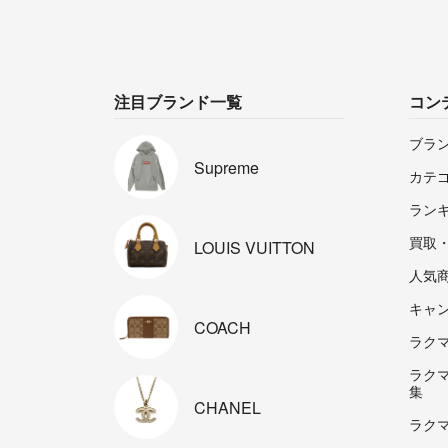
注目ブランド一覧
コン
ブラ
Supreme
カテ
ラン
買取
LOUIS
VUITTON
人気
キャ
COACH
ラクマp
ラク
集
CHANEL
ラク