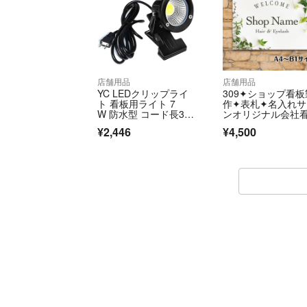
店舗用品
店舗用品
YC LEDクリップライ
309✦ショップ看板
ト 看板用ライト 7
作✦表札✦名入れサ
W 防水型 コード長3
ンオリジナル会社
m 看板用照明
作成店舗玄関屋外
¥2,446
¥4,500