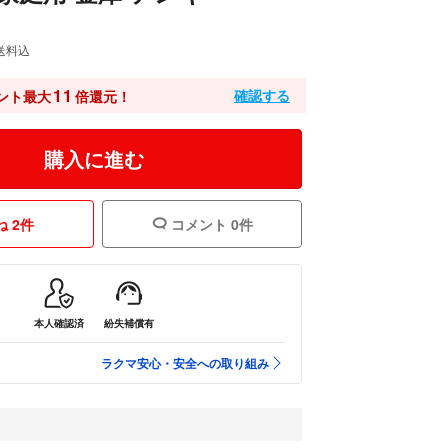
送料込
11
確認する
ント最大
倍還元！
購入に進む
 2件
コメント 0件
本人確認済
紛失補償有
ラクマ安心・安全への取り組み