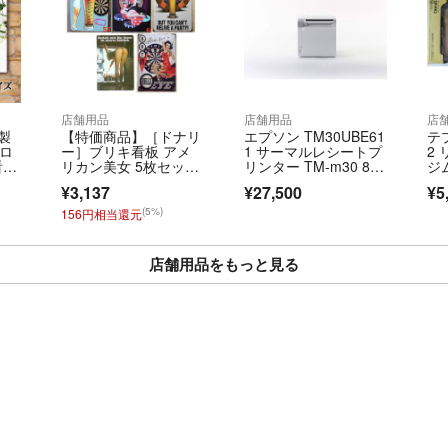
店舗用品
店舗用品
店
製
【特価商品】［ドナリ
エプソン TM30UBE61
テプ
ロ
ー］ブリキ看板 アメ
1 サーマルレシートプ
2
看板
リカン美女 5枚セッ
リンター TM-m30 8
ジ
用
ト 壁掛けプレート
0・58mm
¥3,137
¥27,500
¥5
(5%)
156円相当還元
店舗用品をもっと見る