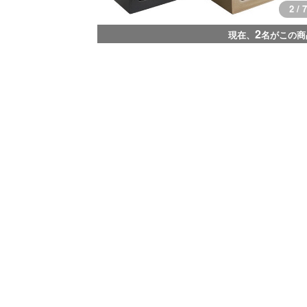
2 / 7
2
現在、
名がこの商