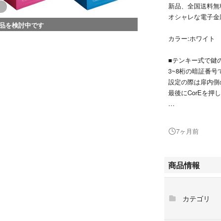
新品、全国送料無
オシャレな電子金庫
品を検討中です
カラー:ホワイト
■テンキー式で鍵
3~8桁の暗証番
設定の際は扉内側
最後にCorEを押
■アンカーボルト
付属のアンカーボ
7ヶ月前
金庫を固定するこ
※アンカーボルト
商品情報
■ピッキングに強
万が一暗証番号を
イド暗証番号の設
カテゴリ
■注意事項