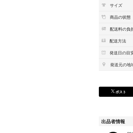
・商品到着後、必
サイズ
さい。
・鍵を金庫の中に
商品の状態
・鍵の再発行はで
・鍵を紛失された
配送料の負
・鍵を紛失し、開
一切の責任を負い
配送方法
発送日の目
※カラーの見え方
り、違って見える
発送元の地
詳細
サイズ：外寸220×1
重量：約2.5kg
ポスト
容量：5L
出品者情報