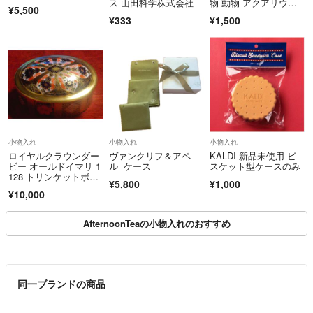
ス 山田科学株式会社
物 動物 アクアリウ
¥5,500
ム 天然石 御影石
¥333
¥1,500
小物入れ
小物入れ
小物入れ
ロイヤルクラウンダー
ヴァンクリフ＆アペ
KALDI 新品未使用 ビ
ビー オールドイマリ 1
ル ケース
スケット型ケースのみ
128 トリンケットボッ
¥5,800
¥1,000
クス 小物入れ
¥10,000
AfternoonTeaの小物入れのおすすめ
同一ブランドの商品