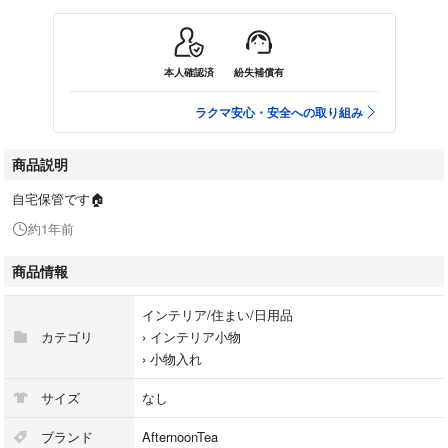
本人確認済
紛失補償有
ラクマ安心・安全への取り組み
商品説明
自宅保管です🏠
約1年前
商品情報
インテリア/住まい/日用品
カテゴリ
›
インテリア小物
›
小物入れ
サイズ
なし
ブランド
AfternoonTea