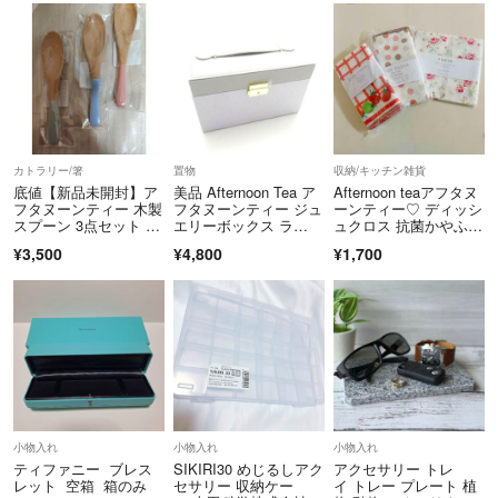
カトラリー/箸
置物
収納/キッチン雑貨
​底値【新品未開封】ア
美品 Afternoon Tea ア
Afternoon teaアフタヌ
フタヌーンティー 木製
フタヌーンティー ジュ
ーンティー♡ ディッシ
スプーン 3点セット カ
エリーボックス ラ
ュクロス 抗菌かやふき
トラリー
メ グレー レディー
ん
¥3,500
¥4,800
¥1,700
ス AD2056
小物入れ
小物入れ
小物入れ
ティファニー ブレス
SIKIRI30 めじるしアク
アクセサリー トレ
レット 空箱 箱のみ
セサリー 収納ケー
イ トレー プレート 植