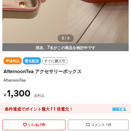
3 / 3
7
現在、
名がこの商品を検討中です
送料込
匿名配送
すぐに購入可
AfternoonTea アクセサリーボックス
AfternoonTea
1,300
¥
送料込
11
条件達成でポイント最大
倍還元！
確認する
いいね 7件
コメント 1件