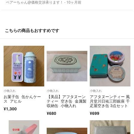
ベアーちゃん@価格交渉承ります！
- 10ヶ月前
こちらの商品もおすすめです
小物入れ
小物入れ
小物入れ
お菓子缶 缶かんケー
【美品】アフタヌーン
アフタヌーンティー 風
ス アヒル
ティー 空き缶 金属製
月堂川日祐三郎銀座 千
収納缶 小物入れ
疋屋空き缶 3点セット
¥1,300
¥680
¥699