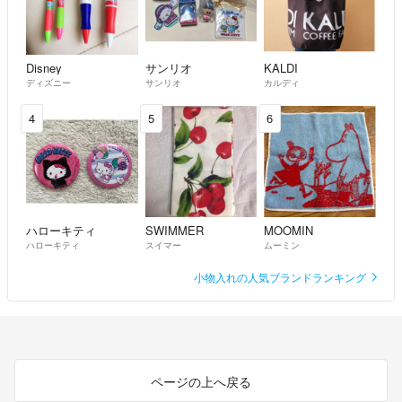
Disney
サンリオ
KALDI
ディズニー
サンリオ
カルディ
4
5
6
ハローキティ
SWIMMER
MOOMIN
ハローキティ
スイマー
ムーミン
小物入れの人気ブランドランキング
ページの上へ戻る