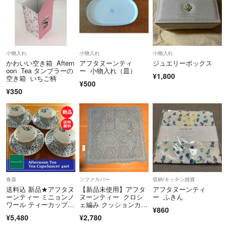
小物入れ
小物入れ
小物入れ
かわいい空き箱 Aftern
アフタヌーンティ
ジュエリーボックス
oon Tea タンブラーの
ー 小物入れ（皿）
¥1,800
空き箱 いちご柄
¥500
¥350
食器
ソファカバー
収納/キッチン雑貨
送料込 新品★アフタヌ
【新品未使用】アフタ
アフタヌーンティ
ーンティー ミニョンノ
ヌーンティー クロシ
ー ふきん
ワール ティーカップ＆
ェ編み クッションカバ
¥860
ソーサー 4客
ー 2枚セット
¥5,480
¥2,780