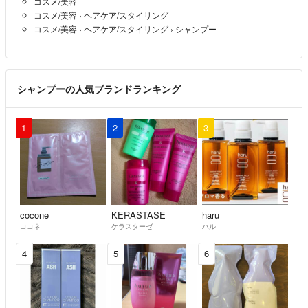
コスメ/美容
コスメ/美容
›
ヘアケア/スタイリング
コスメ/美容
›
ヘアケア/スタイリング
›
シャンプー
シャンプーの人気ブランドランキング
1
2
3
cocone
KERASTASE
haru
ココネ
ケラスターゼ
ハル
4
5
6