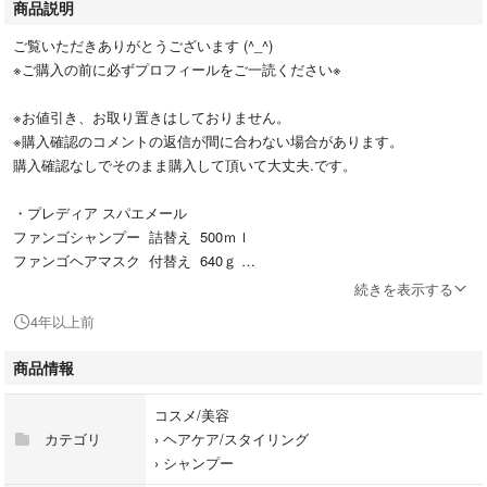
商品説明
ご覧いただきありがとうございます (^_^)
※ご購入の前に必ずプロフィールをご一読ください※
※お値引き、お取り置きはしておりません。
※購入確認のコメントの返信が間に合わない場合があります。
購入確認なしでそのまま購入して頂いて大丈夫.です。
・プレディア スパエメール
ファンゴシャンプー 詰替え 500ｍｌ
ファンゴヘアマスク 付替え 640ｇ
・ 新品未使用未開封品
続きを表示する
・ セット定価 ¥4730（税込）
4年以上前
※セットのみです。シャンプー・ヘアマスク単品販売は致しません。
商品情報
［ ゆうパック配送 ］
お支払い完了後（土曜・日曜・祝日を除く）2〜5日以内となります。
コスメ/美容
※ 時間指定が出来ます。
カテゴリ
›
ヘアケア/スタイリング
午前中 ・ 12時頃～14時頃 ・ 14時頃～16時頃 ・ 16時頃～18時頃
›
シャンプー
18時頃～20時頃 ・ 20時頃～21時頃 ・ 時間指定無し の７区分と成り