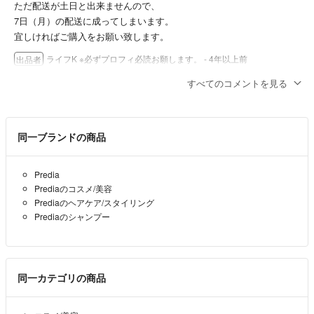
・できるだけ安い値段でご提供させて頂く為［リサイクル箱・パッキ
ただ配送が土日と出来ませんので、
ン］を
7日（月）の配送に成ってしまいます。
使用させて頂いています。
宜しければご購入をお願い致します。
・発送中のトラブルは責任を負えませんのでご了承ください。
ライフK ※必ずプロフィ必読お願します。
- 4年以上前
出品者
・諸事情により遅延してしまう場合は、取引メッセージより連絡致しま
す。
すべてのコメントを見る
こんにちは
☆お願
購入検討してます。
・到着後の評価はお手数ですが、
着時間指定したいのですが、
同一ブランドの商品
到着日・到着翌日にお願いいたします。
20〜21時到着で発送をお願いできますか？？
評価で到着確認しております。ご協力ください。
白仙華
- 4年以上前
Predia
☆ご注意
Prediaのコスメ/美容
Prediaのヘアケア/スタイリング
※個人が保管している物なので細かな事を気にされる方
Prediaのシャンプー
ご購入をご遠慮下さいませ。
※個人が出品しています、返品・交換は出来ませんご了承ください。
※仕事等により、コメント、発送が遅れる場合がございます
同一カテゴリの商品
◎出品でわからないことがありましたらコメントにてお願い致します。