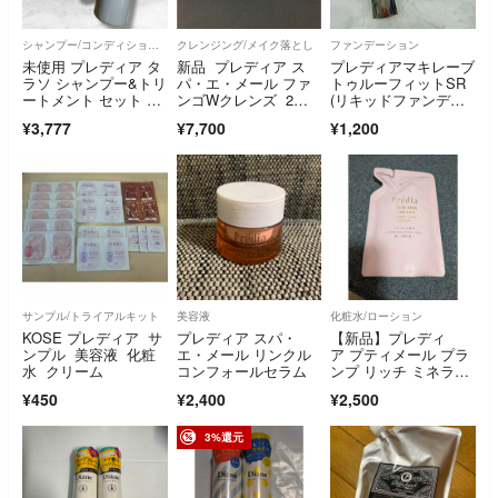
シャンプー/コンディショナーセット
クレンジング/メイク落とし
ファンデーション
未使用 プレディア タ
新品 プレディア ス
プレディアマキレーブ
ラソ シャンプー&トリ
パ・エ・メール ファ
トゥルーフィットSR
ートメント セット ヘ
ンゴWクレンズ 2
(リキッドファンデー
アケア 美容
個
ショ) OC-405
¥3,777
¥7,700
¥1,200
サンプル/トライアルキット
美容液
化粧水/ローション
KOSE プレディア サ
プレディア スパ・
【新品】プレディ
ンプル 美容液 化粧
エ・メール リンクル
ア プティメール プラ
水 クリーム
コンフォールセラム
ンプ リッチ ミネラル
コンク ローション
¥450
¥2,400
¥2,500
3%還元