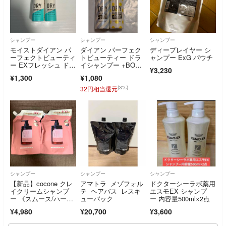
シャンプー
シャンプー
シャンプー
モイストダイアン パ
ダイアン パーフェク
ディープレイヤー シ
ーフェクトビューティ
トビューティー ドラ
ャンプー ExG パウチ
ー EXフレッシュ ドラ
イシャンプー +BOD
¥3,230
イシャンプー(40g) ×2
Y 2本セット 無香料＆
¥1,300
¥1,080
フレッシュシトラスペ
ア
(3%)
32円相当還元
シャンプー
シャンプー
シャンプー
【新品】cocone クレ
アマトラ メゾフォル
ドクターシーラボ薬用
イクリームシャンプ
テ ヘアバス レスキ
エスモEX シャンプ
ー 《スムース/ハーブ
ューパック
ー 内容量500ml×2点
ローズの香り》 400g
¥4,980
¥20,700
¥3,600
×2