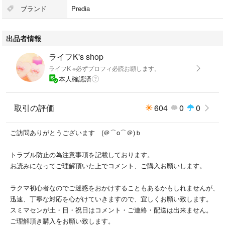
ます。
ブランド
Predia
※ゆうパック配送伝票に記載しますTEL番号の連絡をお願い致します。
出品者情報
配送トラブル回避のためＴＥＬ番号の協力をお願い致します <(＿ ＿)>
ライフK's shop
※ 北海道・中国・四国・九州・沖縄県の方はラクマ便にて配送させて頂き
ライフK ※必ずプロフィ必読お願します。
ます。
本人確認済
（上記以外の県でも、此方の都合でラクマ便になる場合があります。）
ご不明な点はお気軽にコメントくださいませ♪
取引の評価
604
0
0
よろしくお願いいたします。
ご訪問ありがとうございます (＠⌒ο⌒＠)ｂ
コーセー / プレディア / クレンジング / 洗顔 / 化粧水 / 化粧 / 乳液 / メイ
ク / スキンケア / コスメ / 美白 / ソープ / メイク落とし
トラブル防止の為注意事項を記載しております。
お読みになってご理解頂いた上でコメント、ご購入お願いします。
ラクマ初心者なのでご迷惑をおかけすることもあるかもしれませんが、
迅速、丁寧な対応を心がけていきますので、宜しくお願い致します。
スミマセンが土・日・祝日はコメント・ご連絡・配送は出来ません。
ご理解頂き購入をお願い致します。