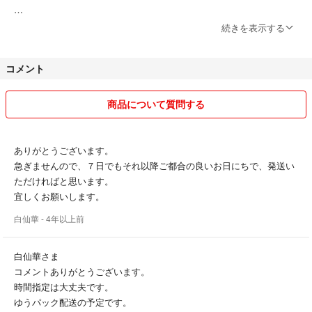
☆商品について
続きを表示する
・２品（セット物）を購入の方に (気持ち程度ですがオマケ付き σ(^_
^;)）
コメント
・組み合わせ・出品してない他の気になるプレディアシリーズ等が
ありましたら、お気軽に質問コメントしてくださいませ♪
・化粧品の肌クレームは受付けておりません。
商品について質問する
・肌に異常、またはアレルギーがでた場合でも
保障は一切いたしません。不安な方はご遠慮ください。
ありがとうございます。
☆ 発送について
急ぎませんので、７日でもそれ以降ご都合の良いお日にちで、発送い
ただければと思います。
・配送はお支払い完了後（土曜・日曜・祝日を除く）2〜5日以内とな
宜しくお願いします。
ります。
白仙華
- 4年以上前
・レターパックプラスは対面（手渡し）でのお届けとなります。
（ご購入後にお留守などで数日お受取が遅れる方は郵便局での、
保管期限がありますのでご相談の上、ご購入をお願い致します。）
白仙華さま
・レターパック配送の場合お品に厚みがありますので、
コメントありがとうございます。
レターパックではどうしても綺麗に封が出来ず歪んでしまいます。
時間指定は大丈夫です。
外見が良く見えませんがご了承くださいませ<(＿ ＿)>
ゆうパック配送の予定です。