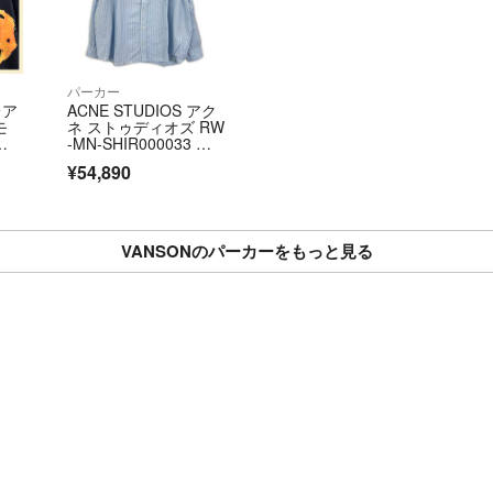
(2)お客様都合
ンセルは出来かね
パーカー
レア
ACNE STUDIOS アク
モ
ネ ストゥディオズ RW
(3)こちらに大
ア
-MN-SHIR000033 ブ
ロゴ
ルー ストライプボタ
い。
¥54,890
黒1
ンアップシャツ 44
(4)商品発送後
VANSONのパーカーをもっと見る
到着した後に行う
(5)お客様へ返
ます。返金処理は
す。