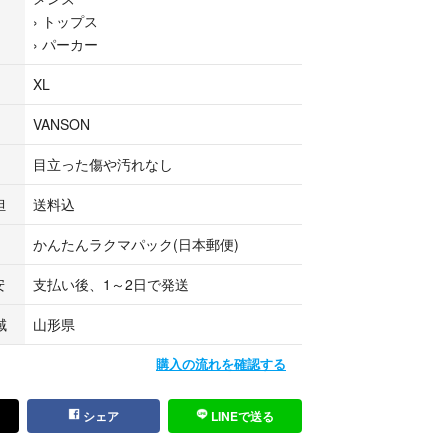
も成立するし、
›
トップス
か違う奴いるな”って空気出せる。
›
パーカー
わせは自由。
XL
でもいいし、むしろラフに着た方が、このアイテム
VANSON
いバイカー。
目立った傷や汚れなし
ある。
担
送料込
かんたんラクマパック(日本郵便)
る一着です。
安
支払い後、1～2日で発送
域
山形県
購入の流れを確認する
シェア
LINEで送る