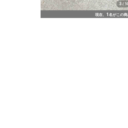
3 / 1
1
現在、
名がこの商