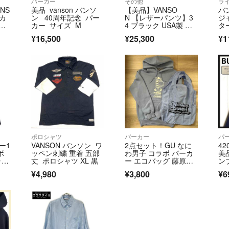
パーカー
その他
ラ
NS
美品 vanson バンソ
【美品】VANSO
バ
(4)サイズにつ
ーカ
ン 40周年記念 パー
N 【レザーパンツ】3
ジ
い。僅かな誤差は
ジ
カー サイズ M
4 ブラック USA製 バ
タ
-2
ンソン 26070369
iD.026347/481-1
¥16,500
¥25,300
¥1
(5)ご注文後は
(6)交渉中でも
(7)値下げ交渉
ポロシャツ
パーカー
パ
を優先いたします
ー1
VANSON バンソン ワ
2点セット！GU なに
4
ボ
ッペン刺繍 重着 五部
わ男子 コラボ パーカ
美
ャ
丈 ポロシャツ XL 黒
ー エコバッグ 藤原丈
ン
一郎
ゴ
¥4,980
¥3,800
¥6
ー
【キャンセル 返
(1)評価されま