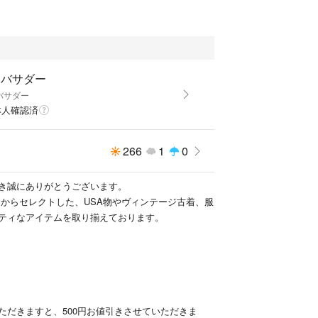
ンバサダー
バサダー
本人確認済
266
1
0
はすべて実寸となっております。採寸の僅かな誤差
き誠にありがとうございます。
。
国からセレクトした、USA物やヴィンテージ古着、服
ティなアイテムを取り揃えております。
ただきますと、500円お値引きさせていただきま