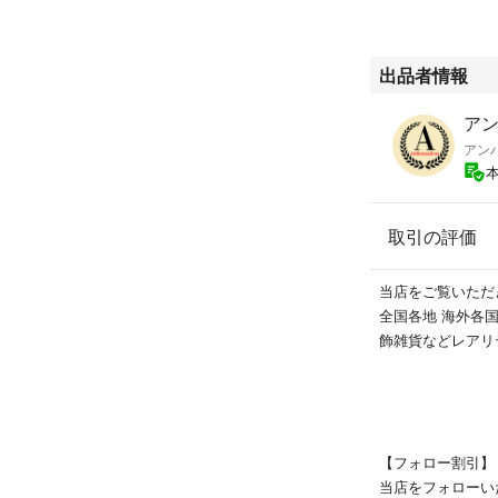
出品者情報
ア
■サイズ表記 / XL
アン
着丈 71㎝
身幅 60㎝
袖丈 70㎝
取引の評価
肩幅 55㎝
商品サイズの詳細
当店をご覧いただ
はご了承ください
全国各地 海外各
飾雑貨などレアリ
【フォロー割引】
■商品状態
当店をフォローい