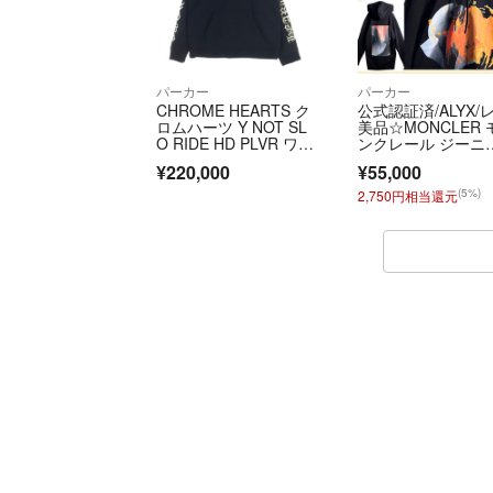
パーカー
パーカー
CHROME HEARTS ク
公式認証済/ALYX/
ロムハーツ Y NOT SL
美品☆MONCLER 
O RIDE HD PLVR ワイ
ンクレール ジーニ
ノット CH刺繍 スウェ
ス6 パーカー 両腕
¥220,000
¥55,000
ット プルオーバーパ
ワッペン ブラック 
ーカー ブラック
968A
(5%)
2,750円相当還元