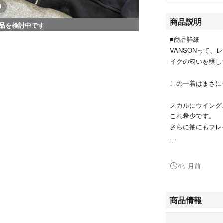
0
商品説明
品を検討中です
■商品詳細
VANSONって
イクの匂いを醸し
この一着はまさに
スカルにウイング
これ希少です。
さらに袖にもフレ
もう説明いらない
4ヶ月前
でも面白いのは、
レザーほど重くな
商品情報
気負わず着れるの