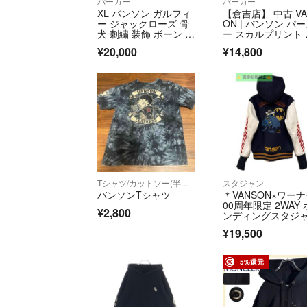
パーカー
パーカー
XL バンソン ガルフィ
【倉吉店】 中古 VA
ー ジャックローズ 骨
ON | バンソン パ
犬 刺繍 装飾 ボーン パ
ー スカルプリント 
ーカー
ップパーカー NVKN
¥20,000
¥14,800
502 ブラック サイ
ズ：M 【101】
Tシャツ/カットソー(半袖/袖なし)
スタジャン
バンソンTシャツ
＊VANSON×ワーナ
00周年限定 2WAY 
¥2,800
ンディングスタジ
ン L
¥19,500
5%還元