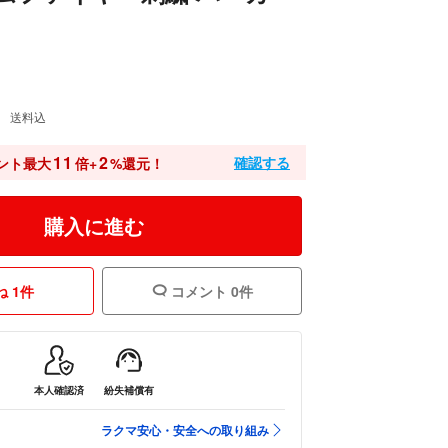
送料込
11
2
確認する
ント最大
倍+
%還元！
購入に進む
 1件
コメント 0件
本人確認済
紛失補償有
ラクマ安心・安全への取り組み