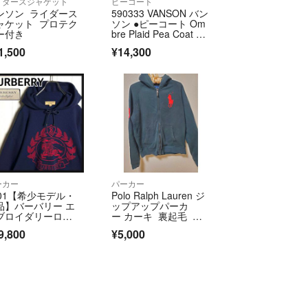
イダースジャケット
ピーコート
ンソン ライダース
590333 VANSON バン
きましては実寸を掲載しておりますのでご参考くださ
ャケット プロテク
ソン ●ピーコート Om
ご了承下さい。
ー付き
bre Plaid Pea Coat サ
イズL メンズ レッド
1,500
¥14,300
価格変更ができませんのでご注意下さい。
購入された方が優先となります。
後の価格変更につきましては、先にご購入いただいた方
ーカー
パーカー
ので、ご了承ください。
201【希少モデル・
Polo Ralph Lauren ジ
品】バーバリー エ
ップアップパーカ
ブロイダリーロ
ー カーキ 裏起毛 ポ
 圧縮ニットパーカ
ロ S
9,800
¥5,000
品について】
すと返品、返金はできません。