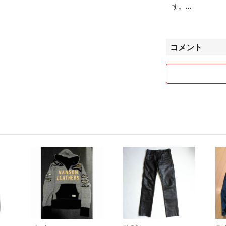
若干の使用感があ
す。
ただけます。
コメントよりお問
出品商品はリユー
コメント
い検品しておりま
す。
リユース品にご理
ご検討の上ご購入
【商品について】
(1)リユース品
(2)出品商品は
などがある場合が
■その他
迅速な対応を心掛
喫煙者やペットは
(3)状態の良い
気になる点などご
の方は、よくご検