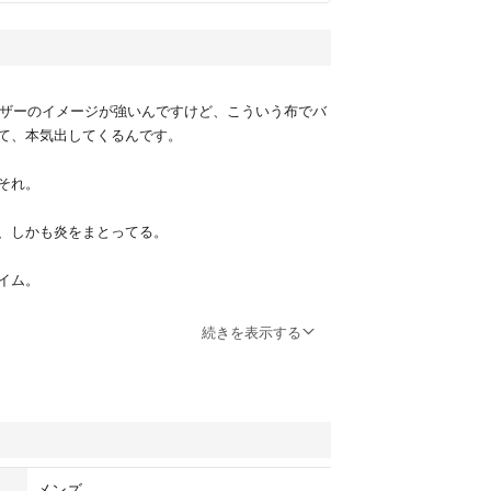
、レザーのイメージが強いんですけど、こういう布でバ
て、本気出してくるんです。
それ。
、しかも炎をまとってる。
イム。
くらい、バイカーの美学がそのまま乗ってる。
続きを表示する
これパーカーなんですよ。
い。
に、背中の説得力はレザー級。
メンズ