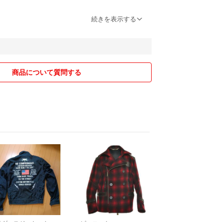
りますが、目立つキズや汚れはなくまだまだ着用い
続きを表示する
い合わせください。
スアイテムがメインとなっており、細心の注意を払
すが、多少の汚れや傷などがある場合がございま
商品について質問する
解のない方、新品同様の商品をお求めの方は、よく
ください。
がメインとなりますので状態をよくご確認ください。
細心の注意を払い検品しておりますが、多少の汚れや傷
ございます。
けております。
おりませんのでご安心ください。
商品を取り扱っておりますが、新品同様の商品をお求め
ざいましたらお気軽にお問い合わせください。
討の上ご注文をお願いします。