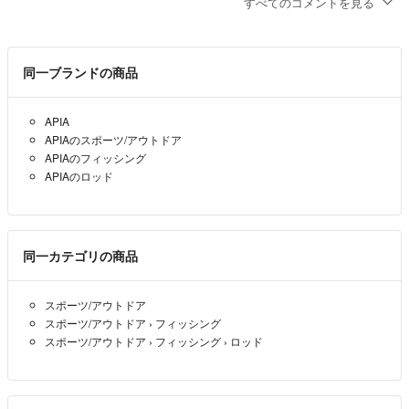
すべてのコメントを見る
トップガイドはエポキシが取れているのでしょうか？
トップガイドのがたつきなどはありませんか？
あごひげ、
- 2年弱前
同一ブランドの商品
コメントありがとうございます。
APIA
値下げしたばかりですので、20,000円は厳しいです。
APIAのスポーツ/アウトドア
21,000円でしたら値下げします。
APIAのフィッシング
ご検討よろしくお願い致します。
APIAのロッド
ミニマリスト
- 2年弱前
出品者
コメント失礼します。
同一カテゴリの商品
20000円は無でしょうか？
可能でしたら即購入したいです。
スポーツ/アウトドア
スポーツ/アウトドア
›
フィッシング
あごひげ、
- 2年弱前
スポーツ/アウトドア
›
フィッシング
›
ロッド
コメントありがとうございます。
23,800円でしたら可能です。