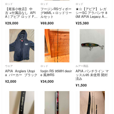
ロッド
ロッド
ロッド
【尾張小牧店】 中
フージンRSヴィボー
★☆【アピア】 レガ
古 ※付属品なし API
グ96ML＋ロッドリー
シーSC アラバンサ 8
A | アピア ロッド Foo
ルセット
0M APIA Legacy ALA
jin'RS SPRINGER 88
BANZA アジ メバ
¥29,000
¥69,800
¥25,380
ML フージンRS スプ
ル アオリイカ K_168
リンガー 88M 釣竿 2
★☆v46052
ピース 【84】
ウエア
ロッド
ルアー用品
APIA Anglers Utopi
foojin RS 95MH desir
APIA パンチライン マ
a パーカー ブラック
e 風神RS
ッスル95 未使用 開封
済み
¥2,000
¥34,000
¥1,500