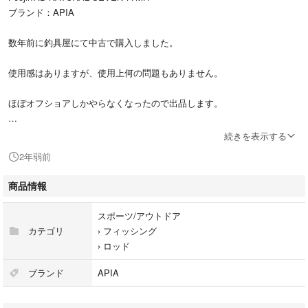
ブランド：APIA
数年前に釣具屋にて中古で購入しました。
使用感はありますが、使用上何の問題もありません。
ほぼオフショアしかやらなくなったので出品します。
7.7フィートと短めなのに飛距離抜群です。
続きを表示する
パワーもあり非常に使いやすいです。
2年弱前
あくまで中古品であることをご理解ください。
商品情報
即日か翌日には発送手続きをする予定です。
スポーツ/アウトドア
カテゴリ
›
フィッシング
よろしくお願い致します。
›
ロッド
ルアー:12〜42g
ブランド
APIA
ライン:〜PE2号