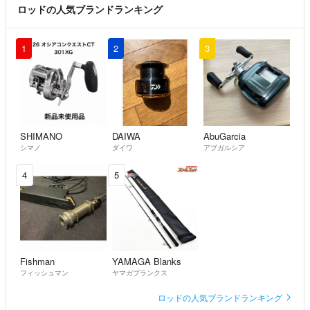
ご検討よろしくお願い致します。
ロッドの人気ブランドランキング
ミニマリスト
- 2年弱前
出品者
1
2
3
こんにちは。購入を検討しているのですが、お値下げしていただくこ
とは可能でしょうか？よろしくお願いいたします。
宇都学
- 2年弱前
SHIMANO
DAIWA
AbuGarcia
シマノ
ダイワ
アブガルシア
4
5
Fishman
YAMAGA Blanks
フィッシュマン
ヤマガブランクス
ロッドの人気ブランドランキング