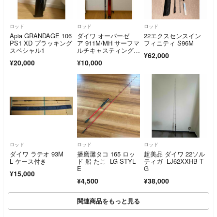
ロッド
ロッド
ロッド
Apia GRANDAGE 106
ダイワ オーバーゼ
22エクスセンスイン
PS1 XD プラッキング
ア 911M/MH サーフマ
フィニティ S96M
スペシャル1
ルチキャスティングロ
¥62,000
ッド
¥20,000
¥10,000
ロッド
ロッド
ロッド
ダイワ ラテオ 93M
播磨灘タコ 165 ロッ
超美品 ダイワ 22ソル
L ケース付き
ド 船 たこ LG STYL
ティガ LJ62XXHB T
E
G
¥15,000
¥4,500
¥38,000
関連商品をもっと見る