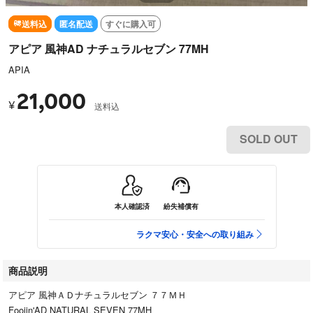
送料込
匿名配送
すぐに購入可
アピア 風神AD ナチュラルセブン 77MH
APIA
21,000
¥
送料込
SOLD OUT
本人確認済
紛失補償有
ラクマ安心・安全への取り組み
商品説明
アピア 風神ＡＤナチュラルセブン ７７ＭＨ
Foojin'AD NATURAL SEVEN 77MH