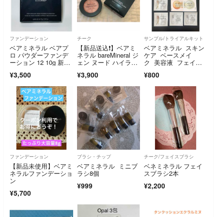
ファンデーション
チーク
サンプル/トライアルキット
ベアミネラル ベアプ
【新品送込❗️】ベアミ
ベアミネラル スキン
ロ パウダーファンデ
ネラル bareMineral ジ
ケア ベースメイ
ーション 12 10g 新
ェン ヌード ハイライ
ク 美容液 フェイス
品 未使用品
ター
パウダー 化粧下地 U
¥3,500
¥3,900
¥800
V
ファンデーション
ブラシ・チップ
チーク/フェイスブラシ
【新品未使用】ベアミ
ベアミネラル ミニブ
ベネミネラル フェイ
ネラルファンデーショ
ラシ8個
スブラシ2本
ン
¥999
¥2,200
¥5,700