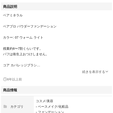
商品説明
ベアミネラル
ベアプロ パウダーファンデーション
カラー: 07 ウォーム ライト
残量約6〜7割くらいです。
パフは衛生上おつけしません。
コア カバレッジブラシ
洗浄済
続きを表示する
気になる方は購入後、ご自身でお手入れなさって下さいね。
6年以上前
肌を解放する素肌感ファンデーション。立体感と素肌感の引き立つ、グラ
商品情報
マラス ヌード肌へ。グラマラスなヌード肌を極めるパウダ―ファンデー
ション。
コスメ/美容
カテゴリ
›
ベースメイク/化粧品
定価: ファンデーション ¥4640
›
ファンデーション