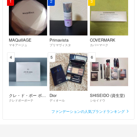
1
2
3
MAQuillAGE
Primavista
COVERMARK
マキアージュ
プリマヴィスタ
カバーマーク
4
5
6
クレ・ド・ポー ボーテ
Dior
SHISEIDO (資生堂)
クレドポーボーテ
ディオール
シセイドウ
ファンデーションの人気ブランドランキング