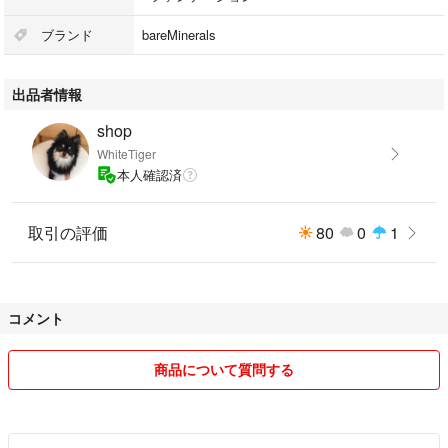
ブラシ ¥3850
合計: ¥8490→¥3500
ブランド
bareMinerals
即購入OKです
出品者情報
shop
WhiteTiger
本人確認済
取引の評価
80
0
1
コメント
商品について質問する