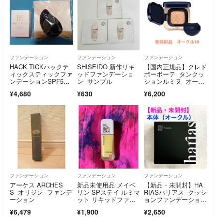
ファンデーション
ファンデーション
ファンデーション
HACK TICKハックテ
SHISEIDO 新作リキ
【国内正規品】クレド
ィックスティックファ
ッドファンデーショ
ポーボーテ タンクッ
ンデーションSPF5
ン サンプル
ションルミヌ オーク
0・PA＋＋＋＋5.6gラ
ル10
¥4,680
¥630
¥6,200
イト（リニューアル）
しずく型スポンジ付
ファンデーション
ファンデーション
ファンデーション
アーケス ARCHES
新品未使用品 メイベ
【新品・未開封】HA
S オリジン ファンデ
リン SPステイ ルミマ
RIASハリアス クッシ
ーション
ット リキッドファン
ョンファンデーション
デーション N20
本体（オークル）
¥6,479
¥1,900
¥2,650