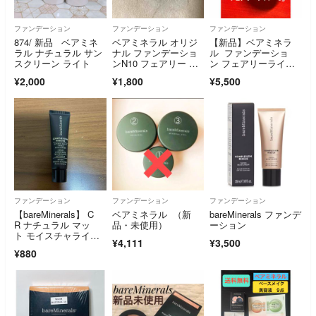
ファンデーション
ファンデーション
ファンデーション
874/ 新品 ベアミネ
ベアミネラル オリジ
【新品】ベアミネラ
ラル ナチュラル サン
ナル ファンデーショ
ル ファンデーショ
スクリーン ライト
ンN10 フェアリー ラ
ン フェアリーライ
イト
ト 8g
¥2,000
¥1,800
¥5,500
ファンデーション
ファンデーション
ファンデーション
【bareMinerals】 C
ベアミネラル （新
bareMinerals ファンデ
R ナチュラル マッ
品・未使用）
ーション
ト モイスチャライザ
¥4,111
¥3,500
ー
¥880