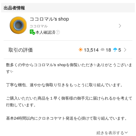
#テイクアウト
出品者情報
#ミスタードーナツ
#モスバーガー
ココロマル's shop
ココロマル
本人確認済
取引の評価
13,514
18
5
数多くの中からココロマル's shopを御覧いただき✨ありがとうございま
す✨
丁寧な梱包、速やかな御取り引きをもっとうに取り組んでいます。
ご購入いただいた商品を１早く御客様の御手元に届けられるかを考えて
行動しています。
基本24時間以内にクロネコヤマト発送を心掛けて取り組んでいます。
土日祝や休前日は、都合上発送が24時間以上にずれ込む場合や大阪以
続きを表示する