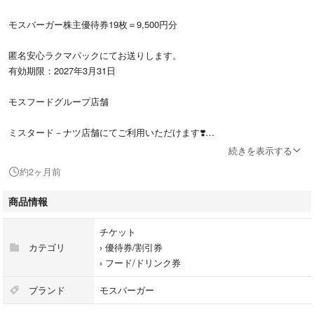
モスバーガー株主優待券19枚＝9,500円分
匿名安心ラクマパックにてお送りします。
有効期限：2027年3月31日
モスフードグループ店舗
ミスタード－ナツ店舗にてご利用いただけます❣️
続きを表示する
御飲食、テイクアウトだけでなく福袋の購入やモスカ－ドへのチャージに
約2ヶ月前
も使えすごく便利です。
商品情報
❣️有効期限がまだまだなので安心して御使用頂けます。❣️
チケット
よろしくお願いします❣️
カテゴリ
›
優待券/割引券
›
フード/ドリンク券
❎値下げコメント対応しませんので
ごめんなさい。
ブランド
モスバーガー