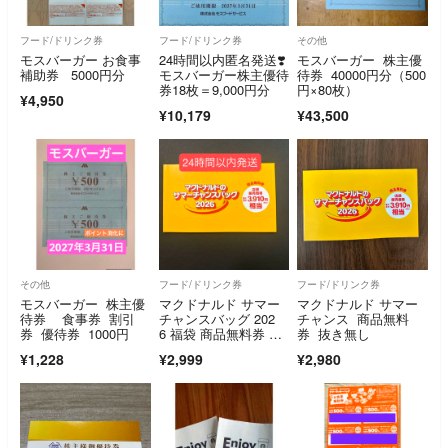
フード/ドリンク券
フード/ドリンク券
その他
モスバーガー お食事
24時間以内匿名発送❣️
モスバーガー 株主優
補助券 5000円分
モスバーガー株主優待
待券 40000円分（500
券18枚＝9,000円分
円×80枚）
¥4,950
¥10,179
¥43,500
その他
フード/ドリンク券
フード/ドリンク券
モスバーガー 株主優
マクドナルド サマー
マクドナルド サマー
待券 食事券 割引
チャンスバッグ 202
チャンス 商品無料
券 優待券 1000円
6 福袋 商品無料券 ク
券 抜き無し
ーポン
¥1,228
¥2,999
¥2,980