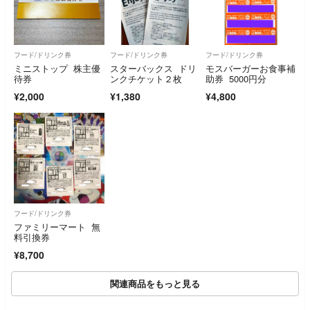
フード/ドリンク券
フード/ドリンク券
フード/ドリンク券
ミニストップ 株主優
スターバックス ドリ
モスバーガーお食事補
待券
ンクチケット２枚
助券 5000円分
¥2,000
¥1,380
¥4,800
フード/ドリンク券
ファミリーマート 無
料引換券
¥8,700
関連商品をもっと見る