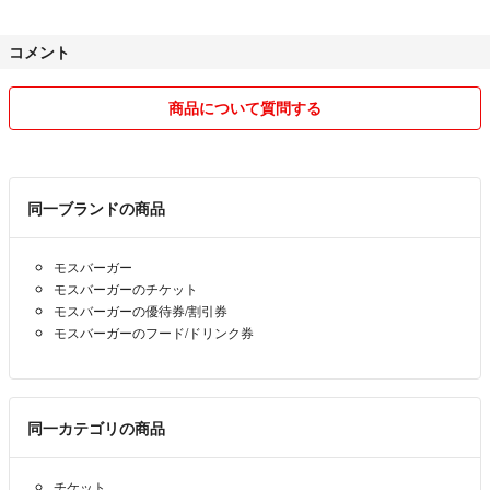
外からの発送があります。
コメント
速やかに受け取り対応できないお客様や
普通又悪いを評価される方は今後のお取引を致しません。
商品について質問する
良いお付き合い❣️
よろしくお願いいたします❣️
同一ブランドの商品
モスバーガー
モスバーガーのチケット
モスバーガーの優待券/割引券
モスバーガーのフード/ドリンク券
同一カテゴリの商品
チケット