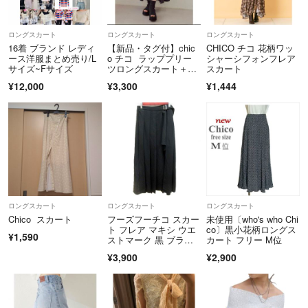
ロングスカート
ロングスカート
ロングスカート
16着 ブランド レディ
【新品・タグ付】chic
CHICO チコ 花柄ワッ
ース洋服まとめ売り/L
o チコ ラッププリー
シャーシフォンフレア
サイズ~Fサイズ
ツロングスカート＋シ
スカート
ョートパンツ
¥12,000
¥3,300
¥1,444
ロングスカート
ロングスカート
ロングスカート
Chico スカート
フーズフーチコ スカー
未使用〔who's who Chi
ト フレア マキシ ウエ
co〕黒小花柄ロングス
¥1,590
ストマーク 黒 ブラッ
カート フリー M位
ク /RT
¥3,900
¥2,900