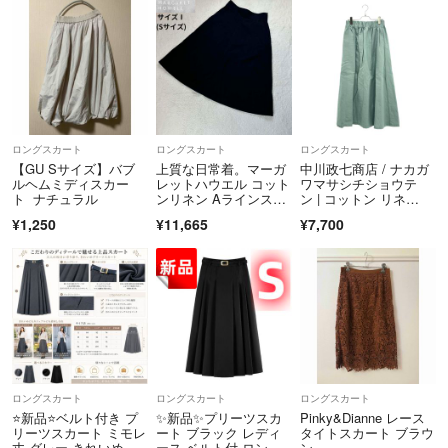
ロングスカート
ロングスカート
ロングスカート
【GU Sサイズ】バブ
上質な日常着。マーガ
中川政七商店 / ナカガ
ルヘムミディスカー
レットハウエル コット
ワマサシチショウテ
ト ナチュラル
ンリネン Aラインスカ
ン | コットン リネ
ート 黒 1 S
ン イージースカー
¥1,250
¥11,665
¥7,700
ト | ブルー | レディー
ス
ロングスカート
ロングスカート
ロングスカート
⭐新品⭐ベルト付き プ
✨新品✨プリーツスカ
Pinky&Dianne レース
リーツスカート ミモレ
ート ブラック レディ
タイトスカート ブラウ
丈 グレー きれいめ 大
ース ベルト付 ロング
ン