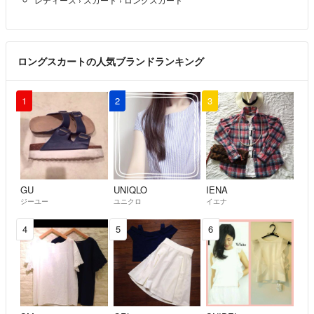
ロングスカートの人気ブランドランキング
1
2
3
GU
UNIQLO
IENA
ジーユー
ユニクロ
イエナ
4
5
6