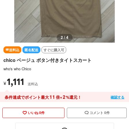
2 / 4
送料込
匿名配送
すぐに購入可
chico ベージュ ボタン付きタイトスカート
who's who Chico
1,111
¥
送料込
11
2
条件達成でポイント最大
倍+
%還元！
確認する
いいね 0件
コメント 0件