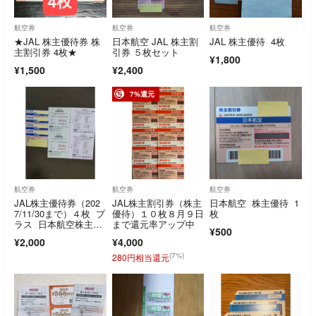
航空券
航空券
航空券
★JAL 株主優待券 株
日本航空 JAL 株主割
JAL 株主優待 4枚
主割引券 4枚★
引券 ５枚セット
¥1,800
¥1,500
¥2,400
7%還元
航空券
航空券
航空券
JAL株主優待券（202
JAL株主割引券（株主
日本航空 株主優待 1
7/11/30まで）４枚 プ
優待）１０枚８月９日
枚
ラス 日本航空株主共
まで還元率アップ中
¥500
通優待券とホテルニッ
¥2,000
¥4,000
コー＆JALシティ優待
券
(7%)
280円相当還元