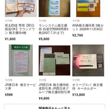
その他
その他
その他
茶太郎様 専用【即日
ランシステム株主優
ANA株主優待券 3枚セ
発送OK】ラウンドワ
待 自遊空間6時間券5
ット 2026年11月30日
ン 株主優待4枚
枚(2027.7.31まで)
¥2,700
¥1,600
¥5,600
その他
その他
その他
JR東日本 株主サービ
JR西日本 株主優待鉄
オリーブスパ 株主優
ス券
道割引券 JR西日本グ
待 キーホルダー
ループ株主優待割引券
¥599
¥13,800
¥4,600
関連商品をもっと見る