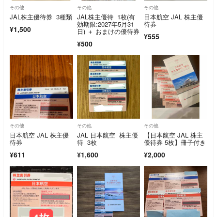
その他
その他
その他
JAL株主優待券 3種類
JAL株主優待 1枚(有
日本航空 JAL 株主優
効期限:2027年5月31
待券
¥1,500
日) ＋ おまけの優待券
¥555
¥500
その他
その他
その他
日本航空 JAL 株主優
JAL 日本航空 株主優
【日本航空 JAL 株主
待券
待 3枚
優待券 5枚】冊子付き
¥611
¥1,600
¥2,000