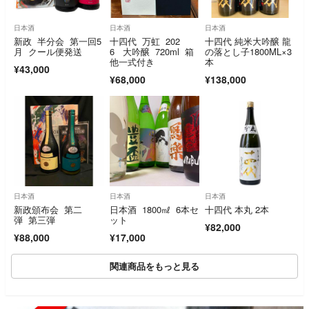
日本酒
日本酒
日本酒
新政 半分会 第一回5
十四代 万虹 202
十四代 純米大吟醸 龍
月 クール便発送
6 大吟醸 720ml 箱
の落とし子1800ML×3
他一式付き
本
¥43,000
¥68,000
¥138,000
日本酒
日本酒
日本酒
新政頒布会 第二
日本酒 1800㎖ 6本セ
十四代 本丸 2本
弾 第三弾
ット
¥82,000
¥88,000
¥17,000
関連商品をもっと見る