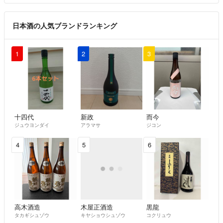
日本酒の人気ブランドランキング
1
2
3
十四代
新政
而今
ジュウヨンダイ
アラマサ
ジコン
4
5
6
高木酒造
木屋正酒造
黒龍
タカギシュゾウ
キヤショウシュゾウ
コクリュウ