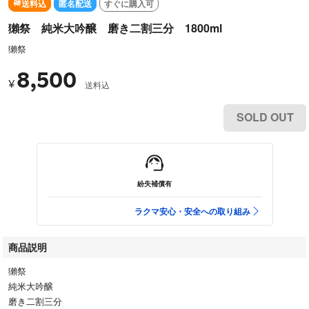
送料込
匿名配送
すぐに購入可
獺祭 純米大吟醸 磨き二割三分 1800ml
獺祭
8,500
¥
送料込
SOLD OUT
紛失補償有
ラクマ安心・安全への取り組み
商品説明
獺祭
純米大吟醸
磨き二割三分