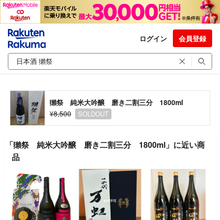
ログイン
会員登録
獺祭 純米大吟醸 磨き二割三分 1800ml
¥8,500
SOLDOUT
「獺祭 純米大吟醸 磨き二割三分 1800ml」に近い商
品