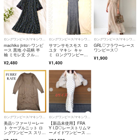
ロングワンピース/マキシワンピース
ロングワンピース/マキシワンピース
ロングワンピース/マキシワンピース
machiko jinto✨️ワンピ
サマンサモスモス ロ
GRL♡フラワーレース
ース 黒地 小花柄 半
ユタ マキシ キャ
ワンピース♡
袖 ミモレ丈 クル
ミ ロングワンピー
¥1,900
ー 夏 大きいサイズ ３
ス マーメイド 大人っ
¥2,480
¥1,400
L
ぽい花柄 ブラウン系
ロングワンピース/マキシワンピース
ロングワンピース/マキシワンピース
美品✨ファーリーレー
【新品未使用】FRA
ト ケーブルニット ロ
Y I.D♡レーストリムマ
ングワンピース スリッ
ーメイドワンピース ア
ト ブラウン F
イボリー 0