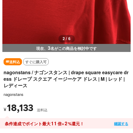
3 / 6
3
現在、
名がこの商品を検討中です
送料込
すぐに購入可
nagonstans / ナゴンスタンス | drape square easycare dr
ess ドレープ スクエア イージーケア ドレス | M | レッド |
レディース
nagonstans
18,133
¥
送料込
11
2
条件達成でポイント最大
倍+
%還元！
確認する