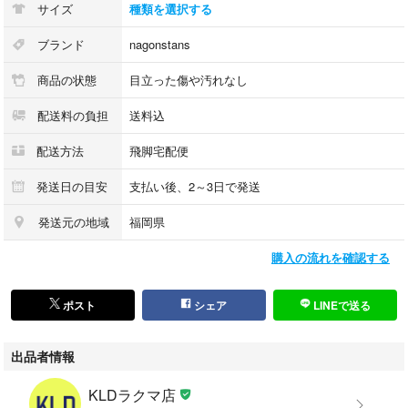
サイズ
種類を選択する
【平置き実寸(cm)】
肩幅: 47
ブランド
nagonstans
身幅: 49
商品の状態
目立った傷や汚れなし
着丈: 129.5
袖丈: 58
配送料の負担
送料込
採寸値の計測方法について：
配送方法
飛脚宅配便
https://portal.kld-c.jp/1b6624eb8b7a4e9fa9c413a9e2d97cd8
発送日の目安
支払い後、2～3日で発送
発送元の地域
福岡県
【状態】
目立ったダメージや極端な使用感は感じられず、中古品としては比較的程
購入の流れを確認する
度良好に感じられます。
ポスト
シェア
LINEで送る
傷や汚れのあるお品物の場合、商品画像にて該当部分をポインターで示し
ています。
出品者情報
※当店の商品はすべて中古品、また未使用品であっても一度人の手に渡っ
KLDラクマ店
たものとなります。