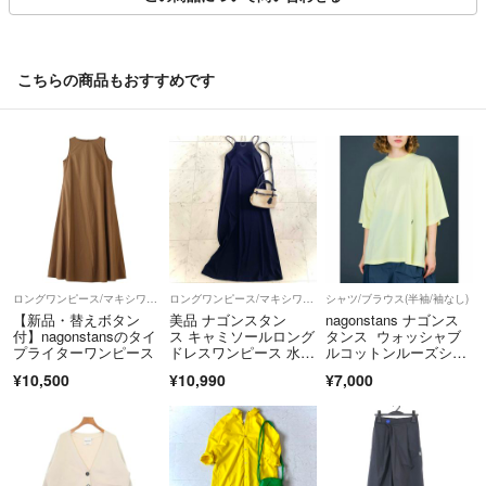
す。（沖縄・離島・一部地域は、ゆうパックでの配送となります）
【営業時間について】
土日祝を除き、10時 ~ 17時 を営業時間としています。
こちらの商品もおすすめです
商品は提携倉庫にて保管しているため、質問の回答にお時間をいただく
場合がございます。
【商品について】
・取扱い商品はすべて1点ものであるため、ご注文品をご用意できない
場合にはキャンセルのご案内をいたします。
・出品物、付属品は特筆のない限り画像掲載のものが全てです（ハンガ
ー等の撮影小物は除く）。
・パンツの裾上げ、袖や着丈の詰めの有無については、判断が難しい場
ロングワンピース/マキシワンピース
ロングワンピース/マキシワンピース
シャツ/ブラウス(半袖/袖なし)
合がございます。実寸値をご参照いただき、ご不明点はお気軽にご質問
【新品・替えボタン
美品 ナゴンスタン
nagonstans ナゴンス
付】nagonstansのタイ
ス キャミソールロング
タンス ウォッシャブ
ください。
プライターワンピース
ドレスワンピース 水陸
ルコットンルーズシャ
・色の記載には主観が介入します。また、何色と明確にお答えするのが
両用 カップ内蔵M
ツ
¥10,500
¥10,990
¥7,000
難しい事もございますので、写真よりご判断ください。
------------
こちらのアカウントはラクマ公式パートナーの株式会社KLDによって運
営されています。