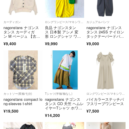
▼特定商取引法表示
https://fril.jp/ts/official/law/kld/
▼返品特約
カーディガン
ロングワンピース/マキシワンピース
カジュアルパンツ
https://fril.jp/ts/official/law/kld/#return_policy
nagonstans ナゴンス
良品 ナゴンスタン
nagonstans ナゴンス
適格請求書登録番号
タンス カーディガ
ス 日本製 アシメ 変
タンス 24SS ナイロン
ン M ベージュ 【古
形 ロングシャツ ワン
タックテーパードパン
T9290001075401
着】【中古】【送料無
ピース 黄 綿麻
ツ
¥9,400
¥9,990
¥9,000
料】
カットソー(長袖/七分)
Tシャツ(半袖/袖なし)
ロングワンピース/マキシワンピース
nagonstans compact lo
nagonstans ナゴンス
バイカラーステッチパ
ng-sleeves t-shirt
タンス CO 天竺 ヘムレ
フスリーブワンピース
イヤーTシャツ ホワイ
¥19,500
¥7,500
ト
¥14,200