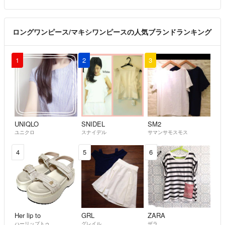
ロングワンピース/マキシワンピースの人気ブランドランキング
1
2
3
UNIQLO
SNIDEL
SM2
ユニクロ
スナイデル
サマンサモスモス
4
5
6
Her lip to
GRL
ZARA
ハーリップトゥ
グレイル
ザラ