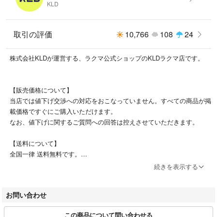
KLD
ご理解ご了承の上ご検討ください。
取引の評価
10,766
108
24
株式会社KLDが運営する、ラクマ公式ショップのKLDラクマ店です。
【販売価格について】
当店では値下げ交渉への対応をおこなっていません。すべての商品が掲
載価格ですぐにご購入いただけます。
なお、値下げに関するご質問への回答は控えさせていただきます。
【送料について】
全国一律 送料無料です。
続きを表示する
【配送について】
ご注文およびご入金確認後、土日祝日を除く3営業日以内に発送いたし
お問い合わせ
ます。
配送方法は、佐川急便またはヤマト運輸のネコポスにて配送いたしま
この商品について問い合わせる