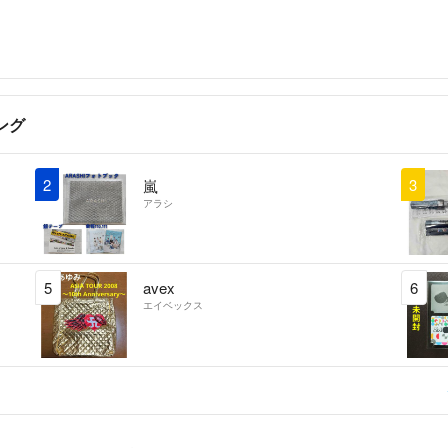
ング
2
3
嵐
アラシ
5
avex
6
エイベックス