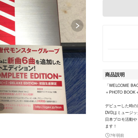
商品説明
「WELCOME BAC
＋PHOTO BOO
デビューした時の
DVDはミュージッ
日本プロモ活動や
ます！
7年弱前