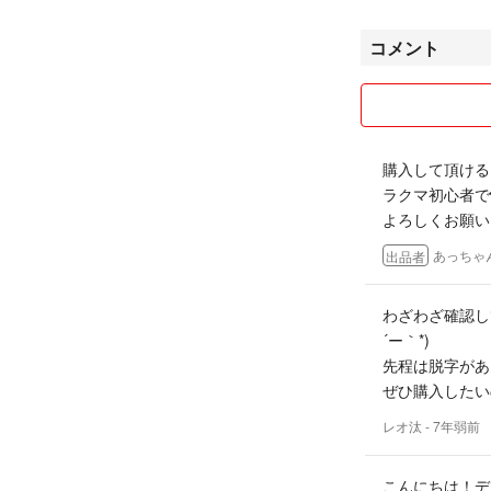
コメント
購入して頂ける
ラクマ初心者で
よろしくお願いし
あっちゃ
出品者
わざわざ確認し
´ー｀*)
先程は脱字があり
ぜひ購入したい
レオ汰
- 7年弱前
こんにちは！デ