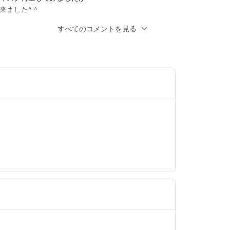
ました^ ^
に傷あるという意味で書いたんですが確かに
すべてのコメントを見る
で再生出来なければダメです(;_;)ご質問あり
した！
た！
ん
- 7年弱前
^)こちら購入を考えていますが、キズありとは
のでしょう？再生には問題ないですか？