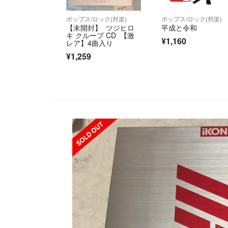
ポップス/ロック(邦楽)
ポップス/ロック(邦楽)
【未開封】 ツジヒロ
平成と令和
キ クループ CD 【激
¥1,160
レア】4曲入り
¥1,259
SOLD OUT