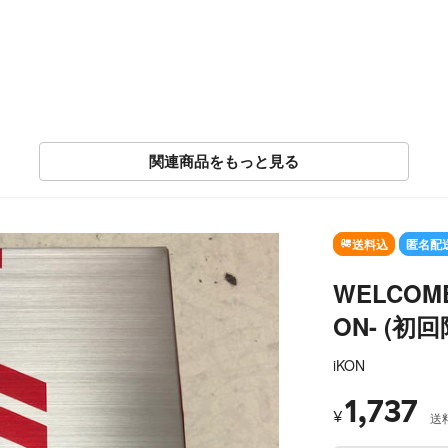
関連商品をもっと見る
SOLD OUT
送料込
匿名配
WELCOME
ON- (初
iKON
1,737
¥
送