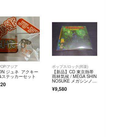
POP/アジア
ポップス/ロック(邦楽)
KON ジュネ アクキー
【新品】CD 東京熱帯
 &ステッカーセット
雨林気候 / MEGA SHIN
NOSUKE メガシンノス
320
ケ
¥9,580