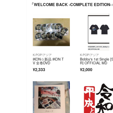
「WELCOME BACK -COMPLETE EDITI
K-POP/アジア
K-POP/アジア
iKON☆新品 iKON T
Bobby's 1st Single [S
V 全巻DVD
R] OFFICIAL MD
¥2,333
¥2,000