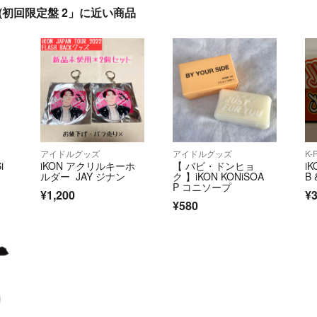
ON- (初回限定盤 2」に近い商品
アイドルグッズ
アイドルグッズ
K-
i
iKON アクリルキーホ
【 バビ・ドンヒョ
i
ルダー JAY ジナン
ク 】iKON KONiSOA
B
P コニソープ
¥1,200
¥
¥580