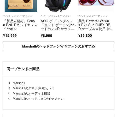
ヘッドフォン/イヤフォン
ヘッドフォン/イヤフォン
ヘッドフォン/イヤフォン
「新品未開封」Deno
AOC ゲーミングヘッ
美品 Bowers&Wilkin
n PerL Pro ワイヤレス
ドセット ゲーミングヘ
s Px7 S2e RUBY RE
イヤホン
ッドホン 3D サラウン
D ケーブル未使用 付属
ドサウンド 50mmドラ
品完備
¥15,999
¥8,999
¥39,800
イバー 3.5mm 有線
Marshallのヘッドフォン/イヤフォンのおすすめ
同一ブランドの商品
Marshall
Marshallのスマホ/家電/カメラ
Marshallのオーディオ機器
Marshallのヘッドフォン/イヤフォン