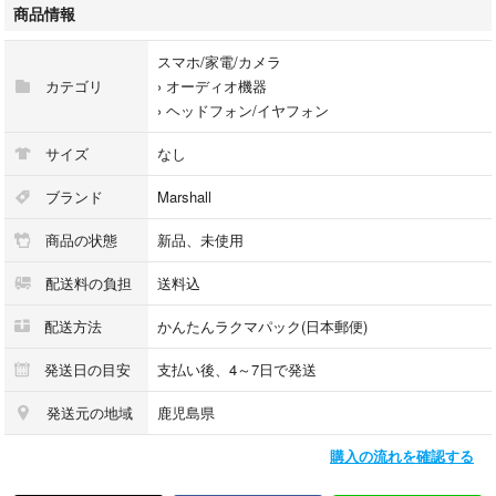
折りたたみ機能：対象外
商品情報
ドライバーサイズ：6.0 mm
プラグ形状：プラグ無
スマホ/家電/カメラ
発売年月日：2023/10/20
カテゴリ
›
オーディオ機器
駆動方式（ヘッドホン・イヤホン）：ダイナミック型
›
ヘッドフォン/イヤフォン
ヘッドホン構造：密閉型HP
NFC対応：無
サイズ
なし
#Marshall
ブランド
Marshall
#スマホ/家電/カメラ
商品の状態
新品、未使用
#オーディオ機器
#ヘッドフォン/イヤフォン
配送料の負担
送料込
配送方法
かんたんラクマパック(日本郵便)
発送日の目安
支払い後、4～7日で発送
発送元の地域
鹿児島県
購入の流れを確認する