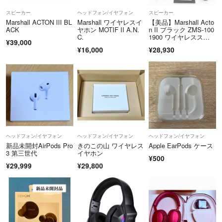
スピーカー
ヘッドフォン/イヤフォン
スピーカー
Marshall ACTON III BL
Marshall ワイヤレスイ
【美品】Marshall Acto
ACK
ヤホン MOTIF II A.N.
n II ブラック ZMS-100
C.
1900 ワイヤレススピ
¥39,000
ーカー Bluetooth マー
¥16,000
¥28,930
シャル アクトン 本体
ヘッドフォン/イヤフォン
ヘッドフォン/イヤフォン
ヘッドフォン/イヤフォン
新品未開封AirPods Pro
きのこの山 ワイヤレス
Apple EarPods ケース
3 第三世代
イヤホン
¥500
¥29,999
¥29,800