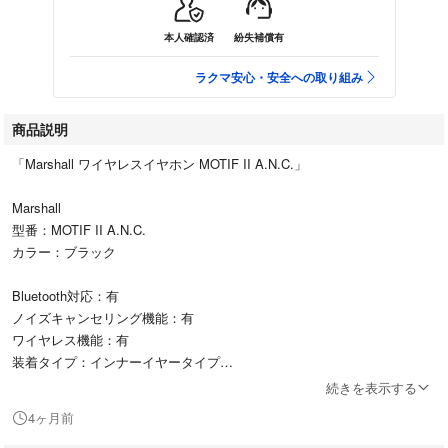
本人確認済
紛失補償有
ラクマ安心・安全への取り組み
商品説明
「Marshall ワイヤレスイヤホン MOTIF II A.N.C.」
Marshall
型番：MOTIF II A.N.C.
カラー：ブラック
Bluetooth対応：有
ノイズキャンセリング機能：有
ワイヤレス機能：有
装着タイプ：インナーイヤータイプ
代表カラー：ブラック
続きを表示する
サラウンド：無
4ヶ月前
マイク：有