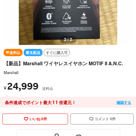
2 / 2
送料込
匿名配送
すぐに購入可
【新品】Marshall ワイヤレスイヤホン MOTIF II A.N.C.
Marshall
24,999
¥
送料込
11
条件達成でポイント最大
倍還元！
確認する
いいね 0件
コメント 0件