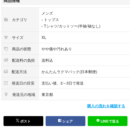
商品情報
メンズ
カテゴリ
›
トップス
【カラー】
›
Tシャツ/カットソー(半袖/袖なし)
イエロー
サイズ
XL
※シミ、白っぽく色褪せあり
商品の状態
やや傷や汚れあり
配送料の負担
送料込
【商品について】
Tシャツは夏の主役。1枚で決まるロゴ、グラフィック、シルエットが魅力
配送方法
かんたんラクマパック(日本郵便)
です。
古着特有の風合いや色落ち感も“味”として楽しんでいただける一着です。
発送日の目安
支払い後、2～3日で発送
ユニセックスで着用可能なサイズ感も◎
発送元の地域
東京都
購入の流れを確認する
【取り扱い人気ブランド】
NIKE / adidas / Champion / STUSSY / THE NORTH FACE /
ポスト
シェア
LINEで送る
Carhartt / Reebok / Patagonia / Levi’s / Ralph Lauren /SUNSPEL / UNIQL