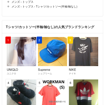
メンズ
›
トップス
メンズ
›
トップス
›
Tシャツ/カットソー(半袖/袖なし)
※値下げ交渉は、即決していただく方のみお願いします。
[送料]
全品送料無料でやらせていただきます!
Tシャツ/カットソー(半袖/袖なし)の人気ブランドランキング
発送は月・火・水・木・金曜日になります。
1
2
3
ご了承ください。
その他ご質問などございましたら
気軽にお問い合わせ下さい。
宜しくお願い致します。
UNIQLO
Supreme
NIKE
ユニクロ
シュプリーム
ナイキ
4
5
6