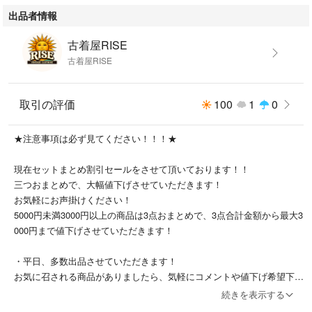
O / GU / ZARA / agnes b. / mont-bell /HARLEY-DAVIDSON
出品者情報
BURBERRY / Dior / GIVENCHY / PRADA / GUCCI /
LOEWE / など
古着屋RISE
古着屋RISE
80's 90's 00's USA製 バンドTシャツ アニメTシャツ ディズニーTシャツ
などメルカリで人気のTシャツを多数取り扱い中！
取引の評価
100
1
0
→ #禁断の古着の扉シャツ
でぜひ他の商品もご覧ください♪
★注意事項は必ず見てください！！！★
現在セットまとめ割引セールをさせて頂いております！！
三つおまとめで、大幅値下げさせていただきます！
【値下げ交渉OK】
お気軽にお声掛けください！
ご希望金額をコメントにてお知らせください。
5000円未満3000円以上の商品は3点おまとめで、3点合計金額から最大3
即決いただける場合のみご対応します♪
000円まで値下げさせていただきます！
・平日、多数出品させていただきます！
お気に召される商品がありましたら、気軽にコメントや値下げ希望下さ
い。なるべくお客様のご希望に沿ったご金額で提供したいと思っており
【発送について】
続きを表示する
ます。
月・水・金に発送いたします（お支払いから1〜2日以内）。