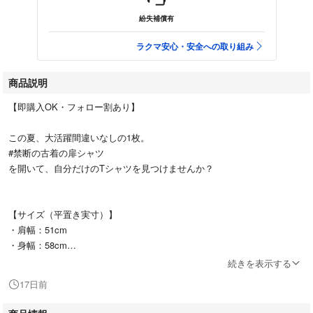
紛失補償有
ラクマ安心・安全への取り組み
商品説明
【即購入OK・フォロー割あり】
この夏、大活躍間違いなしの1枚。
#禁断の古着の扉シャツ
を開いて、自分だけのTシャツを見つけませんか？
【サイズ（平置き実寸）】
・肩幅：51cm
・身幅：58cm
・袖丈：21cm
続きを表示する
・着丈：78cm
17日前
※素人採寸のため多少の誤差はご了承ください。
※着画は受付けておりません。