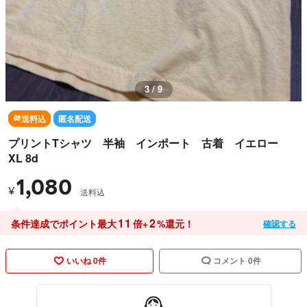
3 / 9
送料込
匿名配送
プリントTシャツ 半袖 インポート 古着 イエロー
XL 8d
1,080
¥
送料込
11
2
条件達成でポイント最大
倍+
%還元！
確認する
いいね 0件
コメント 0件