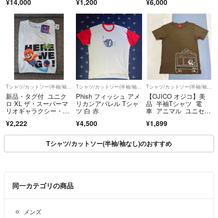
¥14,000
¥1,200
¥6,000
*2つ以上ご購入で500円以上割引致しますので、お気軽
ツ V L ポリエステ
ル 半袖 メンズ AN385
にご相談ください!
9A5
ご購入されたい商品全てに、購入希望です。と伝えていただければ円滑
に取引が進むので、お願い致します。
*注意事項(ここは絶対に見てください)
着画は受け付けておりません。
Tシャツ/カットソー(半袖/袖なし)
Tシャツ/カットソー(半袖/袖なし)
Tシャツ/カットソー(半袖/袖なし)
古着屋RISEでお買い物の際は寸法をご確認の上、購入してください。
新品・タグ付 ユニク
Phish フィッシュ アメ
【OJICO オジコ】美
寸法を記載しているので、サイズ等のご返品はご遠慮下さい。
ロ XL ザ・スーパーマ
リカンアパレル Tシャ
品 半袖Tシャツ 電
リオギャラクシー・ム
ツ 白 赤
車 アニマル ユニセッ
ービー UT 白
クス S
【低評価に関して】
¥2,222
¥4,500
¥1,899
サイズに関する低評価をされておりますが、”さわぐち様”というお客様
は寸法の確認を一切せず、また注意事項を読んでもいないのにも関わら
Tシャツ/カットソー(半袖/袖なし)のおすすめ
ず低評価をつけてきました。
とても残念な気持ちになりました。
同一カテゴリの商品
【価格交渉】
価格交渉については、常識のある範囲内でコメントお願い致します。
こちらもお客様のご要望になるべく寄せたいと思っているので、よろし
メンズ
くお願い致します。