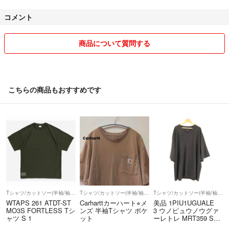
匿名配送・追跡付きで安心♪
コメント
↓↓↓↓↓↓↓↓↓↓↓↓↓↓↓
ーーーーーーーーーーーーーーーーーーーーーーーーー
商品について質問する
☆フォロー割引
【注意事項】
*フォローして下さった方には割引させていただきます!
・古着・ヴィンテージ商品のため、多少の使用感や経年劣化があります。
コメント欄で、フォローしました!と一言お声かけくださ
・状態はできる限り記載しておりますが、完璧を求める方や神経質な方は
こちらの商品もおすすめです
い!
ご遠慮ください。
・サイズ感は実寸を参考にお手持ちのTシャツと比較してください。
5000円以下→200円off!
---
5000円以上→300円off!
【探しやすさUPのコツ】
10000円以上→600円off !
「絞り込み機能」で、サイズ・ブランド・カラーを指定して、あなたにぴ
ったりの1枚を探してみてください♪
Tシャツ/カットソー(半袖/袖なし)
Tシャツ/カットソー(半袖/袖なし)
Tシャツ/カットソー(半袖/袖なし)
ーーーーーーーーーーーーーーーーーーーーーーーーー
WTAPS 261 ATDT-ST
Carharttカーハート⭐︎メ
美品 1PIU1UGUALE
MO3S FORTLESS Tシ
ンズ 半袖Tシャツ ポケ
3 ウノピュウノウグァ
ャツ S 1
ット
ーレトレ MRT359 S
☆おまとめ割引
S BIG V-NECK Tシャ