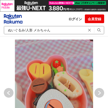
ログイン
会員登録