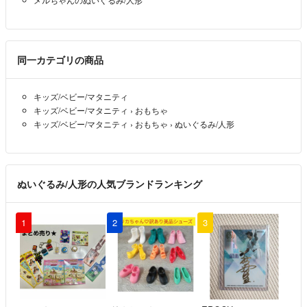
同一カテゴリの商品
キッズ/ベビー/マタニティ
キッズ/ベビー/マタニティ
›
おもちゃ
キッズ/ベビー/マタニティ
›
おもちゃ
›
ぬいぐるみ/人形
ぬいぐるみ/人形の人気ブランドランキング
1
2
3