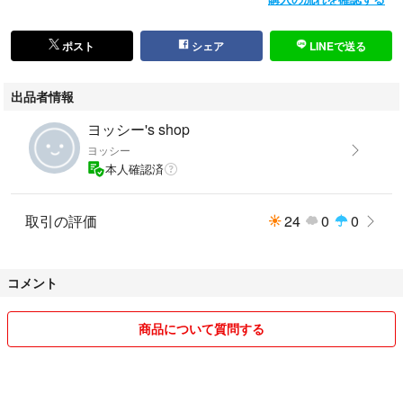
ポスト
シェア
LINEで送る
出品者情報
ヨッシー's shop
ヨッシー
本人確認済
取引の評価
24
0
0
コメント
商品について質問する