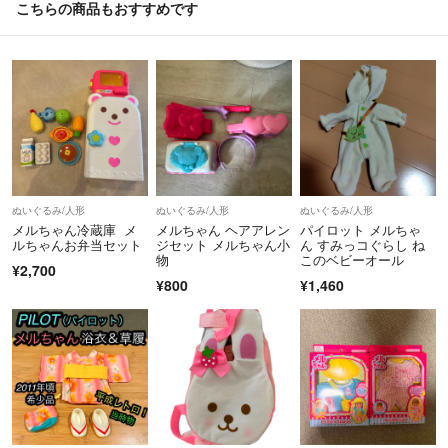
こちらの商品もおすすめです
ぬいぐるみ/人形
ぬいぐるみ/人形
ぬいぐるみ/人形
メルちゃん冷蔵庫 メ
メルちゃん ヘアアレン
パイロット メルちゃ
ルちゃんお弁当セット
ジセット メルちゃん小
ん すみっコぐらし ね
物
このベビーオール
¥2,700
¥800
¥1,460