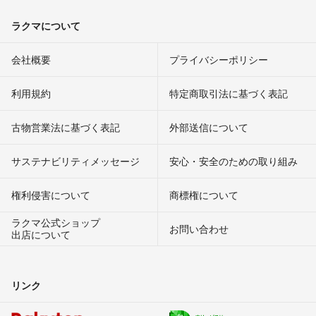
ラクマについて
会社概要
プライバシーポリシー
利用規約
特定商取引法に基づく表記
古物営業法に基づく表記
外部送信について
サステナビリティメッセージ
安心・安全のための取り組み
権利侵害について
商標権について
ラクマ公式ショップ
お問い合わせ
出店について
リンク