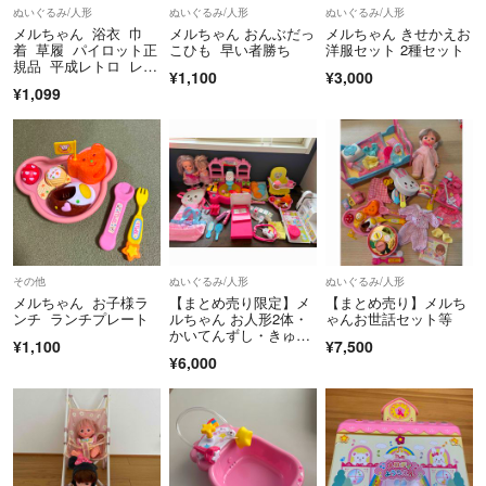
ぬいぐるみ/人形
ぬいぐるみ/人形
ぬいぐるみ/人形
メルちゃん 浴衣 巾
メルちゃん おんぶだっ
メルちゃん きせかえお
着 草履 パイロット正
こひも 早い者勝ち
洋服セット 2種セット
規品 平成レトロ レ
¥1,100
¥3,000
ア 希少貴重 美品
¥1,099
その他
ぬいぐるみ/人形
ぬいぐるみ/人形
メルちゃん お子様ラ
【まとめ売り限定】メ
【まとめ売り】メルち
ンチ ランチプレート
ルちゃん お人形2体・
ゃんお世話セット等
かいてんずし・きゅう
¥1,100
¥7,500
きゅうしゃ等セット
¥6,000