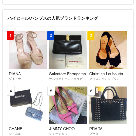
ハイヒール/パンプスの人気ブランドランキング
1
2
3
DIANA
Salvatore Ferragamo
Christian Louboutin
ダイアナ
サルヴァトーレフェラガモ
クリスチャンルブタン
4
5
6
CHANEL
JIMMY CHOO
PRADA
シャネル
ジミーチュウ
プラダ