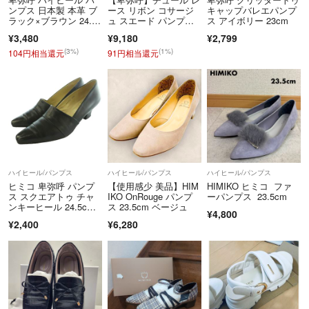
発送は出来るだけ迅速にさせていただきますが、土日祝日をはさむ場合
ンプス 日本製 本革 ブ
ース リボン コサージ
キャップバレエパンプ
ラック×ブラウン 24.5c
ュ スエード パンプ
ス アイボリー 23cm
やその他都合によりお時間をいただく場合もございますのでお急ぎの場
m
ス 23.0 黒
¥3,480
¥9,180
¥2,799
合はコメントにてご確認お願いいたします。
(3%)
(1%)
104円相当還元
91円相当還元
交渉中の場合でもそのままの状態、お値段でご購入いただける方、先に
お手続きしていただける方を優先させていただきますのでよろしくお願
いいたします。
お値下げした場合でも専用にはいたしませんので先にお手続きしていた
だける方を優先とさせていただきます。
神経質な方、完璧な商品をお求めの方はご購入をご遠慮ください。
ハイヒール/パンプス
ハイヒール/パンプス
ハイヒール/パンプス
ヒミコ 卑弥呼 パンプ
【使用感少 美品】HIM
HIMIKO ヒミコ ファ
最後までお読みいただきありがとうございました(^^)
ス スクエアトゥ チャ
IKO OnRouge パンプ
ーパンプス 23.5cm
ンキーヒール 24.5c
ス 23.5cm ベージュ
¥4,800
m 黒
¥2,400
¥6,280