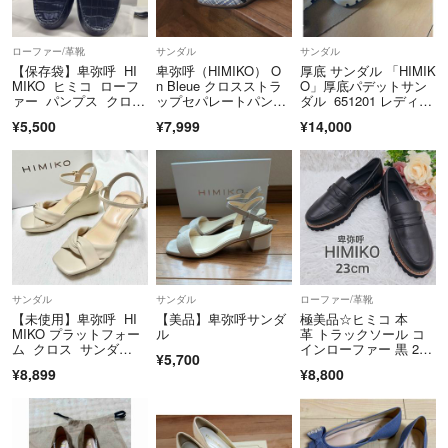
ローファー/革靴
サンダル
サンダル
【保存袋】卑弥呼 HI
卑弥呼（HIMIKO） O
厚底 サンダル 「HIMIK
MIKO ヒミコ ローフ
n Bleue クロスストラ
O」厚底パデットサン
ァー パンプス クロコ
ップセパレートパンプ
ダル 651201 レディー
型押し 牛革 レザ
ス
ス
¥5,500
¥7,999
¥14,000
ー ブラック 黒 23,
5 靴 レディース
サンダル
サンダル
ローファー/革靴
【未使用】卑弥呼 HI
【美品】卑弥呼サンダ
極美品☆ヒミコ 本
MIKO プラットフォー
ル
革 トラックソール コ
ム クロス サンダ
インローファー 黒 23c
¥5,700
ル ベージュ
m WEB限定
¥8,899
¥8,800