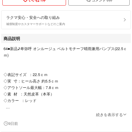
ラクマ安心・安全への取り組み
補償制度やカスタマーサポートなどのご案内
商品説明
64■新品♪卑弥呼 オンルージュ ベルトモチーフ晴雨兼用パンプス(22.5ｃ
ｍ)
◇表記サイズ ：22.5ｃｍ
◇実 寸：ヒール高さ 約5.5ｃｍ
◇アウトソール最大幅：7.8ｃｍ
◇素 材 ：天然皮革（本革）
◇カラー ：レッド
◇商品状態◇
続きを表示する
9日前
HIMIKO On Rouge(オンルージュ)