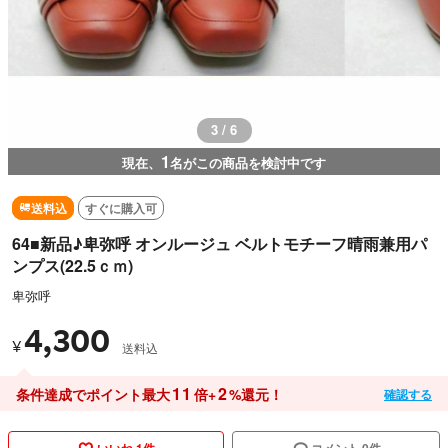
3 / 6
1
現在、
名がこの商品を検討中です
送料込
すぐに購入可
64■新品♪卑弥呼 オンルージュ ベルトモチーフ晴雨兼用パ
ンプス(22.5ｃｍ)
卑弥呼
4,300
¥
送料込
11
2
条件達成でポイント最大
倍+
%還元！
確認する
いいね 1件
コメント 0件