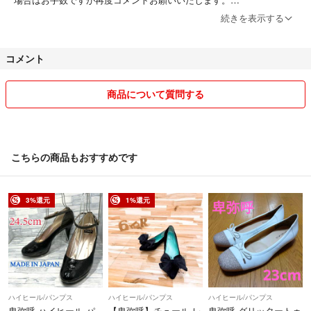
続きを表示する
単品でのお値下げは厳しいです(>_<)
同梱の場合はお値下げ可能ですのでコメントお願いいたします。
コメント
中にはお値下げ可能なものもございますがお安く出品してますので大幅
なお値下げは出来ません。
沖縄県、北海道の離島への発送、匿名配送の場合はプラス300円にて変
商品について質問する
更可能です。
基本的にはキャンセル、返品は致しかねます。
サイズが合わなかったイメージが違った等のご返品はご遠慮ください。
こちらの商品もおすすめです
不具合があった場合は対応させていただきますのでご相談ください。
気をつけてはいますがミスがあることもございます。相談もされずにい
きなり評価をしたり、他人のミスを許せない方は入札をご遠慮くださ
3%還元
1%還元
い。
出品商品は予告なく削除する場合があります。
発送は基本的には宅配便になりますが、商品によりに普通郵便を使う場
合もあります。
ハイヒール/パンプス
ハイヒール/パンプス
ハイヒール/パンプス
梱包資材はリサイクル品を使用しますのでご理解ください。
卑弥呼 ハイヒール パ
【卑弥呼】チュール レ
卑弥呼 グリッタートゥ