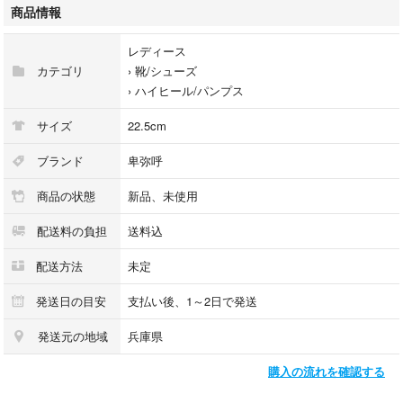
ベルトモチーフがポイントの、晴雨兼用パンプス。
商品情報
ビジネスにも使えるきちんとしたデザイン。
撥水加工を施した革を使用しているので、足馴染みが良く、雨の日でも安
レディース
心して履ける万能な1足です。
カテゴリ
›
靴/シューズ
※完全防水ではございません。予めご承知置き下さい。
›
ハイヒール/パンプス
新品未使用品♪
サイズ
22.5cm
未使用品ですが個人保管になりますのでご理解いただける方のみご入札お
ブランド
卑弥呼
願いいたします。
商品の状態
新品、未使用
★ご購入前に必ずコメントお願いいたします。
配送料の負担
送料込
沖縄・離島の場合は別途差額送料が必要になりますのでご購入前にその旨
配送方法
未定
お伝えください。
発送日の目安
支払い後、1～2日で発送
発送元の地域
兵庫県
購入の流れを確認する