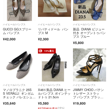
ハイヒール/パンプス
ハイヒール/パンプス
ハイヒール/パンプス
GUCCI GGスプリー
リバティドール パン
新品 DIANA ビジュー
ム パンプス
プス M
付き オープントゥパン
プス ブルー
¥42,000
¥2,300
¥5,800
15%還元
ハイヒール/パンプス
ハイヒール/パンプス
ハイヒール/パンプス
マノロブラニク 25S
X461/美品 DIANA ヒー
JIMMY CHOO パテン
S VERALLI ギンガム
ルパンプス ポインテッ
トレザー ストラッ
チェック バレエシュー
ドトゥ 21.5cm
プ パンプス ブラッ
ズ フラット パンプ
ク ランサー
¥35,640
¥5,580
¥19,800
ス ブラック 38 1/2【中
古】
(15%)
837円相当還元