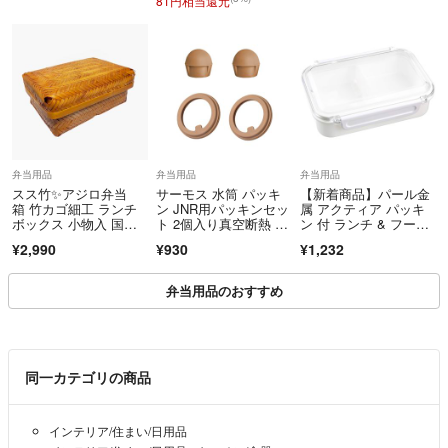
81円相当還元
弁当用品
弁当用品
弁当用品
スス竹✨アジロ弁当
サーモス 水筒 パッキ
【新着商品】パール金
箱 竹カゴ細工 ランチ
ン JNR用パッキンセッ
属 アクティア パッキ
ボックス 小物入 国
ト 2個入り真空断熱 交
ン 付 ランチ & フー
産 日本製
換用部品 水筒替え
ド ボックス
¥2,990
¥930
¥1,232
用 【特価商品】 【在
庫セール】
弁当用品のおすすめ
同一カテゴリの商品
インテリア/住まい/日用品