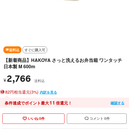
送料込
すぐに購入可
【新着商品】HAKOYA さっと洗えるお弁当箱 ワンタッチ
日本製 M 600m
2,766
¥
送料込
82円相当還元(3%)
内訳を見る
11
条件達成でポイント最大
倍還元！
確認する
いいね 0件
コメント 0件