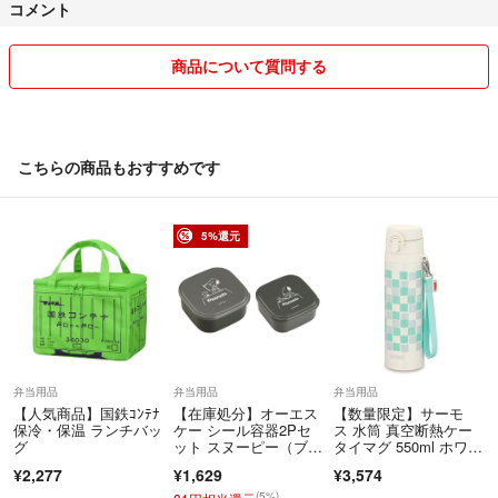
コメント
ご購入後のキャンセルや配送先変更は承っておりません。
【不良品について】
商品について質問する
万が一不備がございましたら、評価前にご連絡ください。誠実に対応い
たします。
※到着後3日以内／必要に応じて写真のご提出をお願いする場合がござ
います
こちらの商品もおすすめです
【価格について】
お値引きはご遠慮いただいております。
5%還元
最後までご覧いただきありがとうございました🌷
ご購入を心よりお待ちしております。
弁当用品
弁当用品
弁当用品
【人気商品】国鉄ｺﾝﾃﾅ
【在庫処分】オーエス
【数量限定】サーモ
保冷・保温 ランチバッ
ケー シール容器2Pセ
ス 水筒 真空断熱ケー
グ
ット スヌーピー（ブラ
タイマグ 550ml ホワイ
ック） SSP-
ト JNT-
¥2,277
¥1,629
¥3,574
(5%)