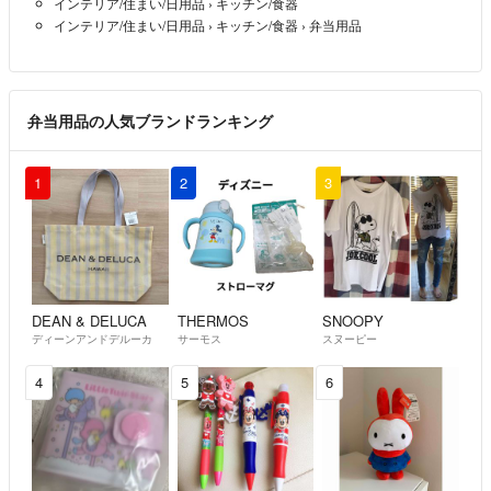
インテリア/住まい/日用品
›
キッチン/食器
インテリア/住まい/日用品
›
キッチン/食器
›
弁当用品
弁当用品の人気ブランドランキング
1
2
3
DEAN & DELUCA
THERMOS
SNOOPY
ディーンアンドデルーカ
サーモス
スヌーピー
4
5
6