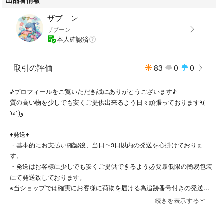
・目立った傷、汚れ等無く比較的綺麗な状態かと思います。
一部小さな穴空きがあります、ご確認下さい。
ザブーン
ザブーン
【発送方法】
本人確認済
・コストを抑えて格安にてご提供させていただく為、簡易包装での発送に
なります。
※厚手の商品につきましては圧縮してゆうパケットポストにて発送します
取引の評価
83
0
0
ので予めご了承の上ご購入お願い致します。
♪プロフィールをご覧いただき誠にありがとうございます♪
【注意事項】
質の高い物を少しでも安くご提供出来るよう日々頑張っております٩(
・古着はクリーニングして出品しております。
'ω' )و
・できる限り現物に近づけた色合いにしておりますがモニター環境によ
り、実際の商品の色や素材感が若干異なって見える場合があります。
♦︎発送♦︎
・中古品の特性上完璧を求める方のご購入はご遠慮下さい。
・基本的にお支払い確認後、当日〜3日以内の発送を心掛けておりま
・中古品、ヴィンテージにご理解のある方のみお願いします。
す。
・評価後は対応出来なくなってしまいますので、何かございましたら評価
・発送はお客様に少しでも安くご提供できるよう必要最低限の簡易包装
前にご連絡ください。
にて発送致しております。
・その他気になる点がございましたら、お気軽にご質問をお願い致しま
※当ショップでは確実にお客様に荷物を届ける為追跡番号付きの発送以
す。
外は行っておりません。
続きを表示する
#シンプル