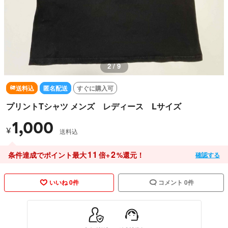
3 / 9
送料込
匿名配送
すぐに購入可
プリントTシャツ メンズ レディース Lサイズ
1,000
¥
送料込
11
2
条件達成でポイント最大
倍+
%還元！
確認する
いいね 0件
コメント 0件