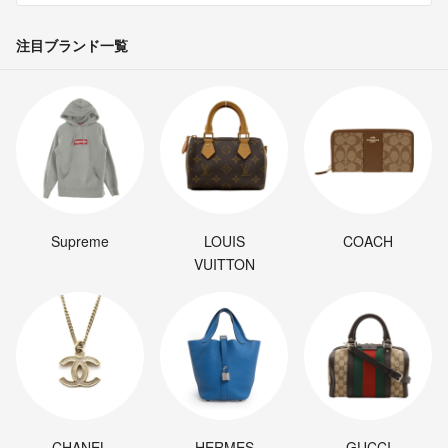
注目ブランド一覧
Supreme
LOUIS
COACH
VUITTON
CHANEL
HERMES
GUCCI