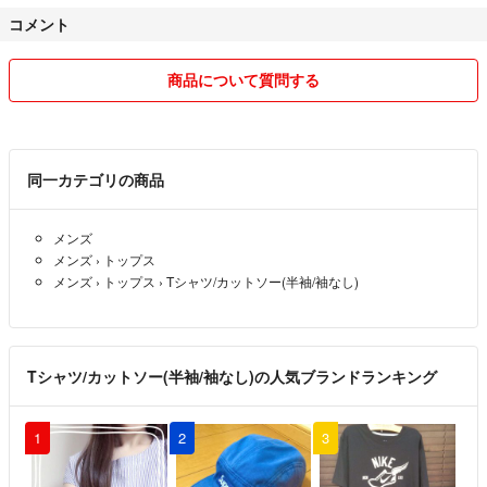
♦︎その他♦︎
#ヴィンテージ
コメント
★3日以上入金が確認できない場合キャンセルさせて頂く場合がありま
#ビンテージ
すので入金が遅れる場合は事前にご連絡をお願い致します。
#Tシャツ
★コメントのやり取りの途中でも購入された方が優先になりますのでご
商品について質問する
#プリントTシャツ
了承下さい。
#部屋着
★取引成立後お客様都合によるキャンセル、画像のイメージと違う、サ
#ルームウェア
イズが合わない等の返品交換は致しかねますのでご了承下さい。
#パジャマ
★その他気になる点はお気軽にご質問下さい♪
同一カテゴリの商品
#Lサイズ
#アメカジ
#メンズ
メンズ
#レディース
メンズ
›
トップス
メンズ
›
トップス
›
Tシャツ/カットソー(半袖/袖なし)
Tシャツ/カットソー(半袖/袖なし)の人気ブランドランキング
1
2
3