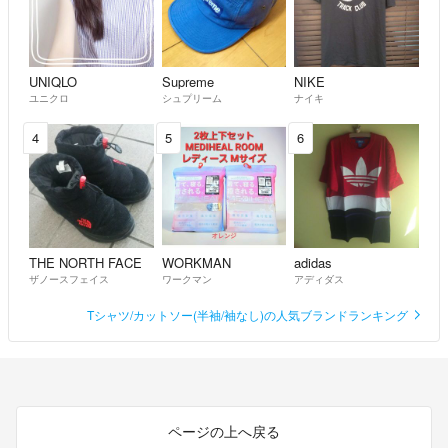
UNIQLO
Supreme
NIKE
ユニクロ
シュプリーム
ナイキ
4
5
6
THE NORTH FACE
WORKMAN
adidas
ザノースフェイス
ワークマン
アディダス
Tシャツ/カットソー(半袖/袖なし)の人気ブランドランキング
ページの上へ戻る