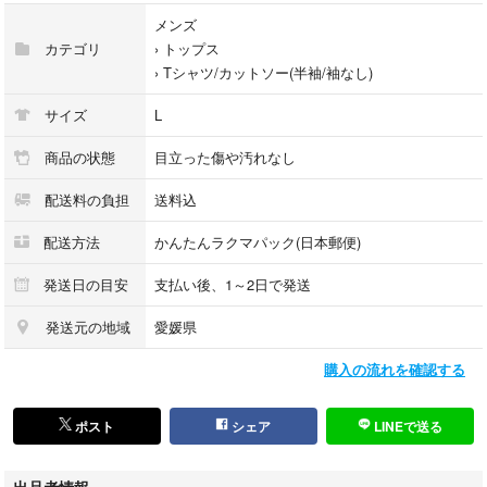
・US古着
メンズ
・Lサイズ(JP)※表記無しの為目安
カテゴリ
›
トップス
›
Tシャツ/カットソー(半袖/袖なし)
※サイズ目安
XS(US)→S(日本)
サイズ
L
S(US)→M(JP)
M(US)→L(JP)
商品の状態
目立った傷や汚れなし
L(US)→LL(JP)
配送料の負担
送料込
XL(US)→XL(JP)
※ブランド・商品・デザインによって大きな差異がある場合がありますの
配送方法
かんたんラクマパック(日本郵便)
で平置き寸法表をご参照下さい。
発送日の目安
支払い後、1～2日で発送
◆平置き寸法:写真参照
※素人採寸の為多少の誤差はご了承下さい。
発送元の地域
愛媛県
◆カラー:ブラック
購入の流れを確認する
※色はあくまで目安程度ですがカラーコードと照らし合わせて表記してお
ります。
ポスト
シェア
LINEで送る
【状態】
・検品票を写真掲載しておりますのでご確認下さい。
出品者情報