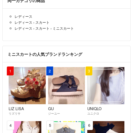
同一カテゴリの商品
レディース
レディース
›
スカート
レディース
›
スカート
›
ミニスカート
ミニスカートの人気ブランドランキング
1
2
3
LIZ LISA
GU
UNIQLO
リズリサ
ジーユー
ユニクロ
4
5
6