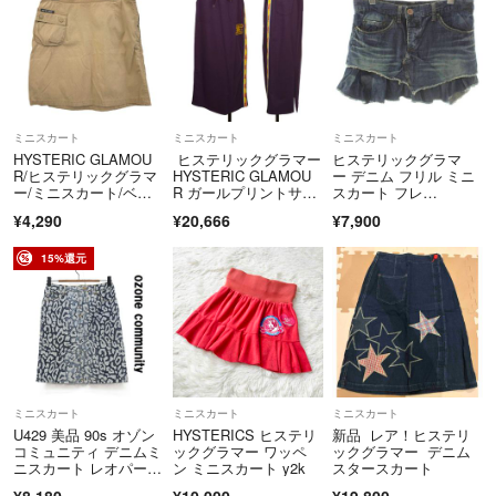
※写真や商品説明では分からないことがありましたら、遠慮なくご質問
下さい。
ミニスカート
ミニスカート
ミニスカート
HYSTERIC GLAMOU
ヒステリックグラマー
ヒステリックグラマ
R/ヒステリックグラマ
HYSTERIC GLAMOU
ー デニム フリル ミニ
ー/ミニスカート/ベー
R ガールプリントサイ
スカート フレ
ジュ/サイズS/レディー
ドテーピングスカー
ア M 紺 ネイビー
¥4,290
¥20,666
¥7,900
ス/FC3701
ト 紫黄他F
15%還元
ミニスカート
ミニスカート
ミニスカート
U429 美品 90s オゾン
HYSTERICS ヒステリ
新品 レア！ヒステリ
コミュニティ デニムミ
ックグラマー ワッペ
ックグラマー デニム
ニスカート レオパード
ン ミニスカート y2k
スタースカート
柄 S
¥8,180
¥10,000
¥19,800