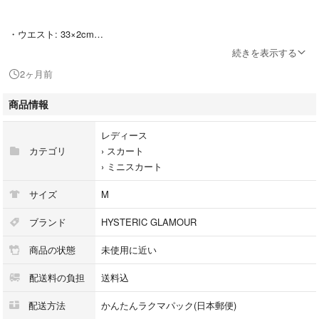
・ウエスト: 33×2cm
・総丈: 44cm
続きを表示する
2ヶ月前
∵∵∵∵∵∵∵∵∵∵∵∵∵∵∵∵∵∵∵∵∵∵∵∵
商品情報
【素材】
レディース
コットン
カテゴリ
›
スカート
›
ミニスカート
∵∵∵∵∵∵∵∵∵∵∵∵∵∵∵∵∵∵∵∵∵∵∵∵
サイズ
M
【ブランド】
ブランド
HYSTERIC GLAMOUR
HYSTERIC GLAMOUR （株）オゾンコミュニティ
商品の状態
未使用に近い
配送料の負担
送料込
∵∵∵∵∵∵∵∵∵∵∵∵∵∵∵∵∵∵∵∵∵∵∵∵
配送方法
かんたんラクマパック(日本郵便)
【商品コメント】