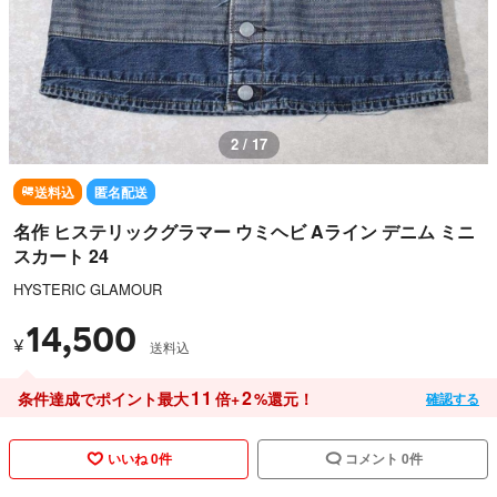
2 / 17
送料込
匿名配送
名作 ヒステリックグラマー ウミヘビ Aライン デニム ミニ
スカート 24
HYSTERIC GLAMOUR
14,500
¥
送料込
11
2
条件達成でポイント最大
倍+
%還元！
確認する
いいね 0件
コメント 0件