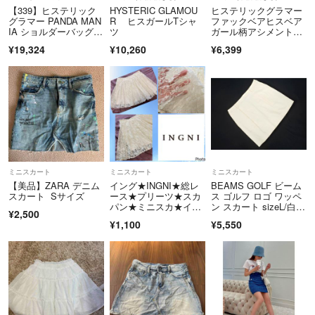
【339】ヒステリック
HYSTERIC GLAMOU
ヒステリックグラマー
グラマー PANDA MAN
R ヒスガールTシャ
ファックベアヒスベア
IA ショルダーバッグタ
ツ
ガール柄アシメントリ
グ付
ー
¥19,324
¥10,260
¥6,399
ミニスカート
ミニスカート
ミニスカート
【美品】ZARA デニム
イング★INGNI★総レ
BEAMS GOLF ビーム
スカート Sサイズ
ース★プリーツ★スカ
ス ゴルフ ロゴ ワッペ
パン★ミニスカ★イン
ン スカート sizeL/白 ■
¥2,500
ナーパンツ★フェアリ
■ レディース
¥1,100
¥5,550
ーグランジ★フェミニ
ン★姫ロリ★