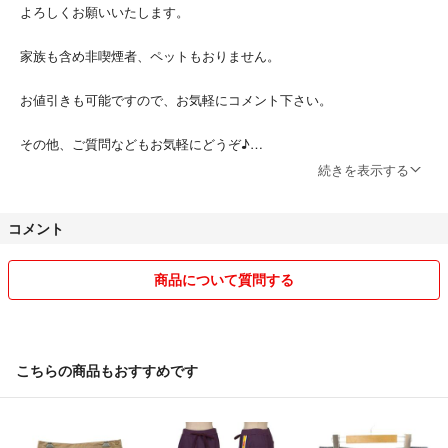
よろしくお願いいたします。
#HYSTERICGLAMOUR #ヒステリックグラマー #ウミヘビ
家族も含め非喫煙者、ペットもおりません。
∵∵∵∵∵∵∵∵∵∵∵∵∵∵∵∵∵∵∵∵∵∵∵∵
お値引きも可能ですので、お気軽にコメント下さい。
【コンディション】
その他、ご質問などもお気軽にどうぞ♪
着用感の少ない極美品です
続きを表示する
中古としては全体的に良品です
※値下げ交渉のコメントやり取り中でも、他の方が購入される場合があ
ります。あくまで購入された方が優先となりますので、ご了承くださ
コメント
※切りっぱなしの為、デニムの端が元から解れています
い。
商品について質問する
【注意事項】
※ほとんどの商品が中古商品になりますので、神経質な方、古着に抵抗
のある方はご遠慮下さい。
こちらの商品もおすすめです
※出品前には全て目を通していますが、小さな傷や汚れなどは見落とし
がある場合もございます。