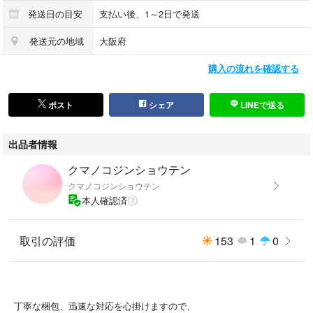
発送日の目安
支払い後、1～2日で発送
名作 ヒステリックグラマー HYSTERIC GLAMOUR ウミヘビ ツギハギ A
発送元の地域
大阪府
ライン デニム ミニスカート 24 インディゴ y2k 90s フェアリーグランジ
購入の流れを確認する
定価28,600円
スクラッチAラインデニムミニスカート
ポスト
シェア
LINEで送る
2023年に復刻発売された名作アイテム、通称ウミヘビ。
出品者情報
インディゴとライトオンスのヘリンボーンのデニムを、パッチワークのよ
クマノコジンショウテン
うに継ぎ合わせたディテールがポイント。
クマノコジンショウテン
本人確認済
ローウエスト＆ソフトフレアのタイトシルエットなパンツとAラインのミ
ニスカートはどちらも90年代のリバイバルシルエット。
取引の評価
153
1
0
色はインディゴブルー
MADE IN JAPAN
丁寧な梱包、迅速な対応を心掛けますので、