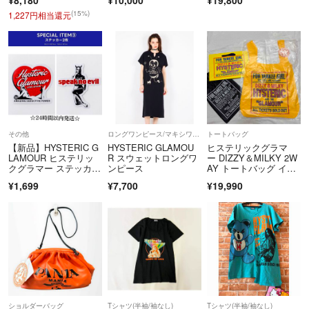
(15%)
1,227円相当還元
その他
ロングワンピース/マキシワンピース
トートバッグ
【新品】HYSTERIC G
HYSTERIC GLAMOU
ヒステリックグラマ
LAMOUR ヒステリッ
R スウェットロングワ
ー DIZZY＆MILKY 2W
クグラマー ステッカ
ンピース
AY トートバッグ イエ
ー シール 2枚 40周年
ロー ショッパー ショ
¥1,699
¥7,700
¥19,990
記念ムック本 ヒスグラ
ップ袋 紙袋 ラッピン
グ 巾着袋
ショルダーバッグ
Tシャツ(半袖/袖なし)
Tシャツ(半袖/袖なし)