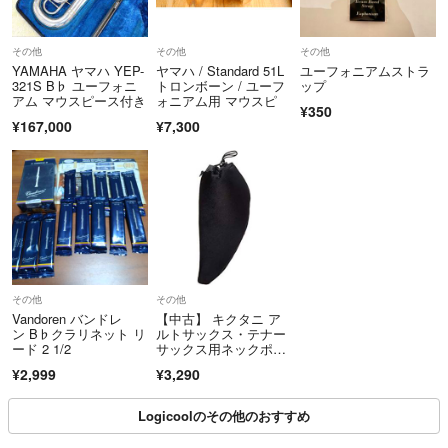
その他
その他
その他
YAMAHA ヤマハ YEP-
ヤマハ / Standard 51L
ユーフォニアムストラ
321S B♭ ユーフォニ
トロンボーン / ユーフ
ップ
アム マウスピース付き
ォニアム用 マウスピ
¥350
¥167,000
¥7,300
その他
その他
Vandoren バンドレ
【中古】 キクタニ ア
ン B♭クラリネット リ
ルトサックス・テナー
ード 2 1/2
サックス用ネックポー
チ NP-200 ブラック
¥2,999
¥3,290
Logicoolのその他のおすすめ