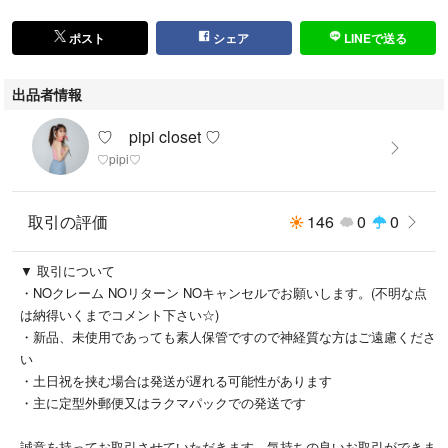
ポスト
シェア
LINEで送る
出品者情報
♡ pipi closet ♡
♡pipi♡
取引の評価
146
0
0
▼ 取引について
・NOクレーム NOリターン NOキャンセルでお願いします。(不明な点
は納得いくまでコメント下さい☆)
・新品、未使用であっても素人保管ですので神経質な方はご遠慮くださ
い
・土日祝を挟む場合は発送が遅れる可能性があります
・主に定型外郵便又はラクマパックでの発送です
誠意を持ってお取引させていただきます。気持ちの良いお取引ができま