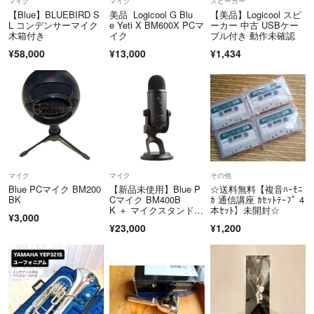
マイク
マイク
スピーカー
【Blue】BLUEBIRD S
美品 Logicool G Blu
【美品】Logicool スピ
L コンデンサーマイク
e Yeti X BM600X PCマ
ーカー 中古 USBケー
木箱付き
イク
ブル付き 動作未確認
¥58,000
¥13,000
¥1,434
マイク
マイク
その他
Blue PCマイク BM200
【新品未使用】Blue P
☆送料無料【複音ﾊｰﾓﾆ
BK
Cマイク BM400B
ｶ 通信講座 ｶｾｯﾄﾃｰﾌﾟ 4
K ＋ マイクスタンド付
本ｾｯﾄ】未開封☆
¥3,000
き
¥23,000
¥1,200