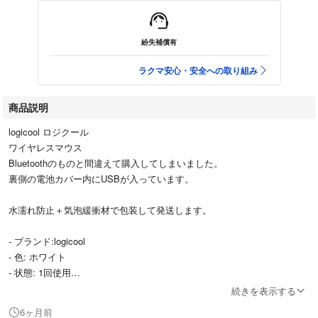
紛失補償有
ラクマ安心・安全への取り組み
商品説明
logicool ロジクール
ワイヤレスマウス
Bluetoothのものと間違えて購入してしまいました。
裏側の電池カバー内にUSBが入っています。
水濡れ防止＋気泡緩衝材で包装して発送します。
- ブランド:logicool
- 色: ホワイト
- 状態: 1回使用
- デザイン: エルゴノミックデザイン
続きを表示する
6ヶ月前