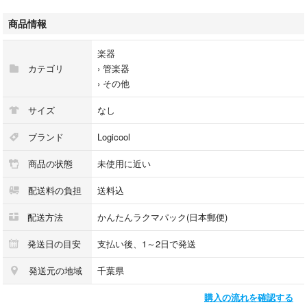
本体サイズ マウス 高さ: 99mm 幅: 60mm 奥行き: 39mm 重量（電池を含
む）: 75.2g USBレシーバー 高さ: 18.7mm 幅: 14.4mm 奥行き: 6.1mm 重
商品情報
量: 1.8g
システム要件 USBレシーバー 必須：USBポート Windows 7, 8, 10 以降 m
楽器
acOS 10.5 以降 Chrome OS Linuxカーネル2.6以降 技術仕様
カテゴリ
›
管楽器
左/右クリック音、ミドルクリック音を90%軽減 8ロジクールM220および
›
その他
ロジクールM170間の、サウンドレベルの比較。左クリックのdBAは、1m
で独立ラボにより測定。
サイズ
なし
スムーズなオプティカルトラッキング DPI（最小 / 最大）: 1000±
ボタン数: 3（左/右クリック、ミドルクリック）
ブランド
Logicool
1行毎のスクロール スクロール ホイール: あり。2D、オプティカル
商品の状態
未使用に近い
電池寿命: 18ヶ月 マウスの電池寿命は使用状況により異なる場合がありま
す 電池の詳細: 単三形乾電池x1（同梱）
配送料の負担
送料込
接続タイプ: 2.4GHz USBワイヤレス接続
ワイヤレス通信可能範囲: 10m 10ワイヤレス通信可能範囲は、使用環境お
配送方法
かんたんラクマパック(日本郵便)
よびパソコンの条件によって異なる場合があります。
接続 / 電源: あり。オン / オフ スイッチ
発送日の目安
支払い後、1～2日で発送
発送元の地域
千葉県
購入の流れを確認する