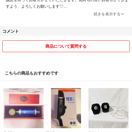
すよう、よろしくお願いします♡
続きを表示する
※他サイトでも出品しています。先に提示金額での希望をされた方を優
先させていただくため、予告なく削除することもありますのでご了承く
コメント
ださい。
※※※お取り置きを承っておりますが、お取り置き希望より先に購入申請
があった場合はそちらを優先させていただきます。
商品について質問する
※※※コメント中でも先に購入申請された方を優先いたしますのでご了承
ください。
こちらの商品もおすすめです