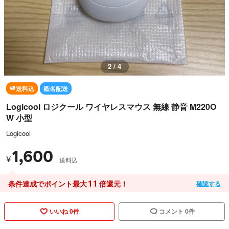
2 / 4
送料込
匿名配送
Logicool ロジクール ワイヤレスマウス 無線 静音 M220O
W 小型
Logicool
1,600
¥
送料込
11
条件達成でポイント最大
倍還元！
確認する
いいね 0件
コメント 0件