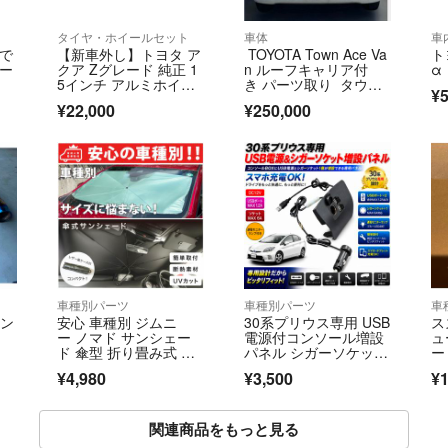
タイヤ・ホイールセット
車体
車
まで
【新車外し】トヨタ ア
TOYOTA Town Ace Va
ト
キー
クア Zグレード 純正 1
n ルーフキャリア付
α
5インチ アルミホイー
き パーツ取り タウン
¥5
ルタイヤ①
エース
¥22,000
¥250,000
車種別パーツ
車種別パーツ
車
タン
安心 車種別 ジムニ
30系プリウス専用 USB
ス
ー ノマド サンシェー
電源付コンソール増設
ュ
ド 傘型 折り畳み式 ス
パネル シガーソケット
ー
ズキ 日よけ
USBポート
ャ
¥4,980
¥3,500
¥1
ラ
関連商品をもっと見る