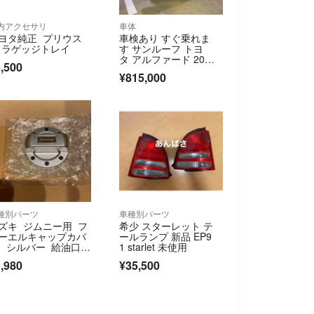
内アクセサリ
車体
ヨタ純正 プリウス
車検あり すぐ乗れま
 ラゲッジトレイ
す サンルーフ トヨ
タ アルファード 20
,500
系 ミニバン
¥815,000
種別パーツ
車種別パーツ
ズキ ジムニー用 フ
希少 スターレット テ
ーエルキャップカバ
ールランプ 新品 EP9
 シルバー 給油口キ
1 starlet 未使用
ップカバー シエ
,980
¥35,500
 ノマド