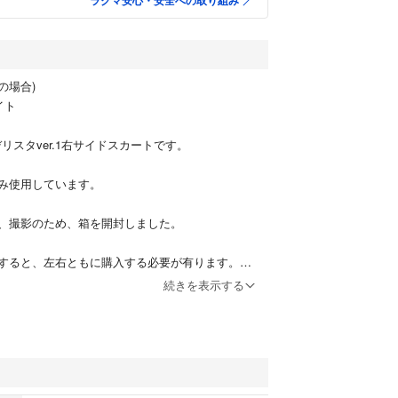
ラクマ安心・安全への取り組み
右の場合)
イト
デリスタver.1右サイドスカートです。
み使用しています。
、撮影のため、箱を開封しました。
すると、左右ともに購入する必要が有ります。
の注文は出来ないとディーラーに言われました。
続きを表示する