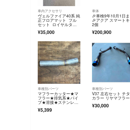
車内アクセサリ
車体
ヴェルファイア40系 純
🎉車検9年10月1日
正フロアマット フル
🎉アクア スマート
セット ロイヤルタイ
2個
プ
¥35,000
¥200,900
車種別パーツ
車種別パーツ
マフラーカッター★マ
V37 左右セット チ
フラー★排気系★パイ
カラー リヤマフラー
プ★溶接★ステンレス
¥30,000
★40A★
¥5,399