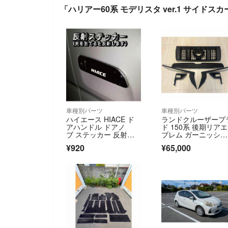
「ハリアー60系 モデリスタ ver.1 サイドス
車種別パーツ
車種別パーツ
ハイエース HIACE ド
ランドクルーザープ
アハンドル ドアノ
ド 150系 後期リア
ブ ステッカー 反射
ブレム ガーニッシ
式 ６枚セット
ュ ラプター塗装
¥920
¥65,000