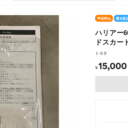
送料込
匿名配
ハリアー60
ドスカート
トヨタ
15,000
¥