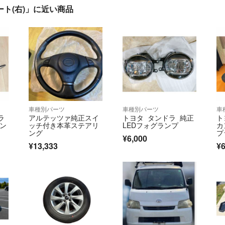
カート(右)」に近い商品
車種別パーツ
車種別パーツ
車
ラ
アルテッツァ純正スイ
トヨタ タンドラ 純正
ト
エン
ッチ付き本革ステアリ
LEDフォグランプ
カ
ング
プ
¥6,000
ィ
¥13,333
¥6