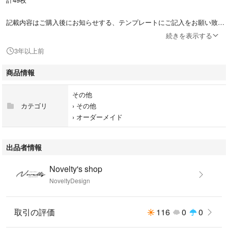
記載内容はご購入後にお知らせする、テンプレートにご記入をお願い致し
ます。
続きを表示する
また、発送日は、制作が終了し確認が取れましてからの日数となります。
3年以上前
誠に勝手ながら土・日・祝日と工場が休みになっておりますので、発送日
には含まれません。
商品情報
お待たせして大変申し訳ありませんが、ご了承くださいますようお願い申
し上げます。
その他
カテゴリ
›
その他
›
オーダーメイド
出品者情報
Novelty's shop
NoveltyDesign
取引の評価
116
0
0