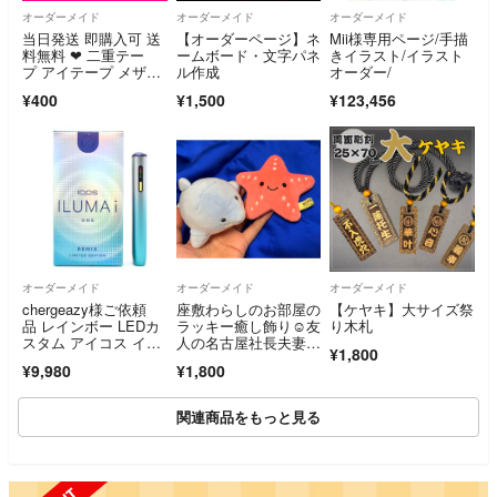
オーダーメイド
オーダーメイド
オーダーメイド
当日発送 即購入可 送
【オーダーページ】ネ
Mii様専用ページ/手描
料無料 ❤ 二重テー
ームボード・文字パネ
きイラスト/イラスト
プ アイテープ メザイ
ル作成
オーダー/
ク アイプチ 瞼
¥400
¥1,500
¥123,456
オーダーメイド
オーダーメイド
オーダーメイド
chergeazy様ご依頼
座敷わらしのお部屋の
【ケヤキ】大サイズ祭
品 レインボー LEDカ
ラッキー癒し飾り☺️友
り木札
スタム アイコス イル
人の名古屋社長夫妻よ
¥1,800
マアイワン リミック
り🌹座敷わらしの宿の
¥9,980
¥1,800
ス 製品登録可
お出迎えの癒し飾り
関連商品をもっと見る
SOLD OUT