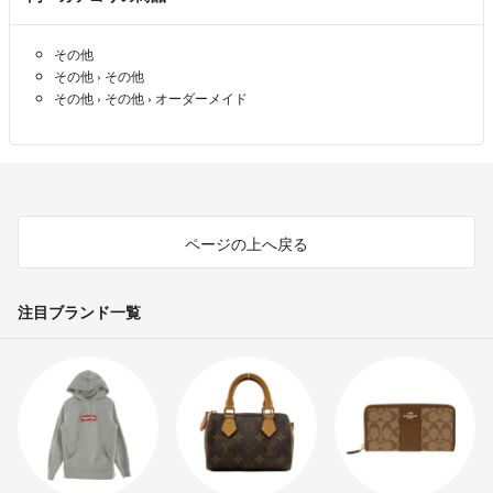
お問い合わせいただいた際、確認のために写真をお送りいただくようお
願いする場合がございますのであしからずご了承下さい。
その他
お送りいただいた情報、弊社にてお預かりしているお客様サンプルを元
その他
›
その他
に確認の上、対応いたします。
その他
›
その他
›
オーダーメイド
尚、以下のものにつきましては再印刷対応不可の場合もございますので
予めご了承ください。
・使用状況や管理の経過による色の変化。
・商品お届け後、5日以上経過したもの。
・配送途中に商品に破損や傷が生じた場合。
ページの上へ戻る
・配布を行うなど一部でも使用した場合。
前回と全く同じ用紙とデータでも印刷する時期の環境により若干色味が
注目ブランド一覧
異なることがございます。すべての条件を完全に合わせることはできな
いことを予めご了承ください。
【営業時間】9:00 〜 18:00
（時間外でもなるべくご返事するようにしておりますが、状況により翌
営業日のご連絡となりますことご了承ください。）
【定休日】土曜日/日曜日/祝日・GW・お盆・年末年始