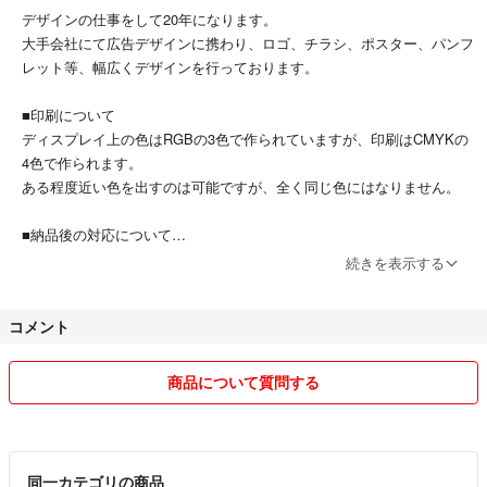
デザインの仕事をして20年になります。
大手会社にて広告デザインに携わり、ロゴ、チラシ、ポスター、パンフ
レット等、幅広くデザインを行っております。
■印刷について
ディスプレイ上の色はRGBの3色で作られていますが、印刷はCMYKの
4色で作られます。
ある程度近い色を出すのは可能ですが、全く同じ色にはなりません。
■納品後の対応について
●商品がオーダーメイドである特性上、返品や返金の対応はいたしかね
続きを表示する
ます。●
ただし、以下の場合は【商品到着後5日以内】にご連絡ください。
コメント
当社でも現物やデータを確認させていただきまして迅速に対応いたしま
す。
商品について質問する
a．お申し込みの商品と現品が異なっている場合
b．印刷内容が申し込み原稿と明らかに異なっている場合
c．大きな版ズレなど明らかな印刷不良
同一カテゴリの商品