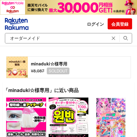
ログイン
会員登録
minaduki☆様専用
¥8,087
SOLDOUT
「minaduki☆様専用」に近い商品