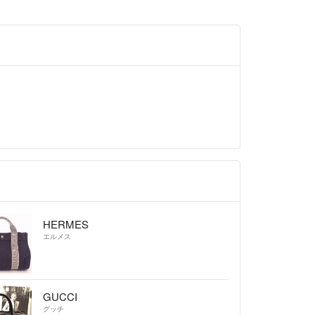
てお届け致します。
いただきました。
願い申し上げます☺️
ション
ection✨
- 約3年前
ざいます🙇‍♀️
します！
000合計152,000-となります✨
→16号へ
HERMES
エルメス
ection✨
- 約3年前
GUCCI
グッチ