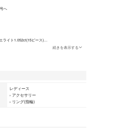
6号へ
イト1.052ct(15ピース)
2号
続きを表示する
ー縦幅3.3㎜ 腹側2.8㎜
1本でもう2度とできないようなリングです。
レディース
›
アクセサリー
›
リング(指輪)
極上粒達から特別綺麗なものだけセレクションして
.5mmと言うサイズがありなんと 1ctUP。
ライトとして非常にレアでボリュームがあります。