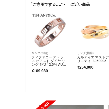
「ご専用です☆.｡.:*・」に近い商品
リング(指輪)
リング(指輪)
ティファニー アトラ
カルティエ マスト
ス ピアスド ダイヤ リ
リニティ 6250995
ング 4PD 12.5号 AU75
¥254,000
0PG 新品仕上げ済 TIF
¥109,980
FANY【26990】
SOLD OUT