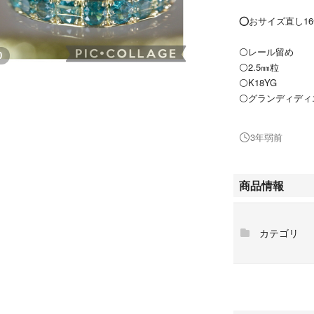
⭕️おサイズ直し1
⚪️レール留め
0
⚪️2.5㎜粒
⚪️K18YG
⚪️グランディディエラ
⚪️リングサイズ1
⚪️リング幅 センタ
3年弱前
⚪️重さ3.00g
商品情報
こちら現品ラスト
カテゴリ
やっと入手できた
います。
ボリュームがある2
グランディディエ