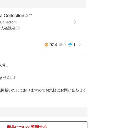
ランディディエライトエタニティは全体的に見ても
 Collection✩.*˚
す®い
Collection✨
少性はトップクラス！
本人確認済
ディエライト 1ctUPのエタニティリングがこの価
のは最後です。
ーンの連なりは相当綺麗です✨
924
1
1
ョン
エライト
𝑜𝓃です。
グ
ん🙇‍♀️
にて多数掲載いたしておりますのでお気軽にお問い合わせく
商品について質問する