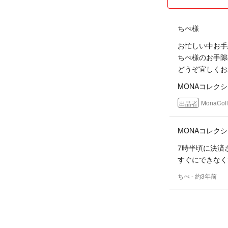
ちぺ様
お忙しい中お手続
ちぺ様のお手隙
どうぞ宜しくお
MONAコレク
MonaColl
出品者
MONAコレク
7時半頃に決済
すぐにできなく
ちぺ
- 約3年前
ちぺ様
ありがとうござ