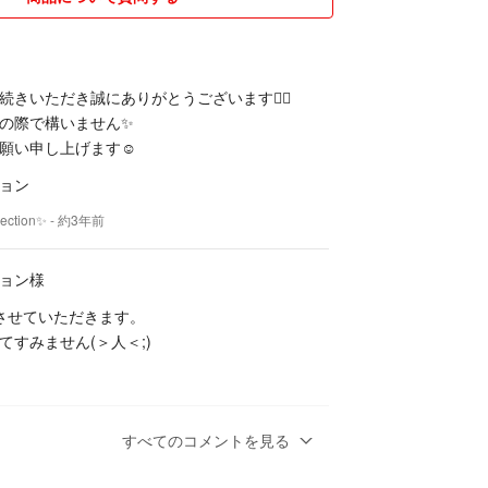
きいただき誠にありがとうございます🙇‍♀️
の際で構いません✨
願い申し上げます☺️
ション
ection✨
- 約3年前
ション様
させていただきます。
てすみません(＞人＜;)
すべてのコメントを見る
います✨