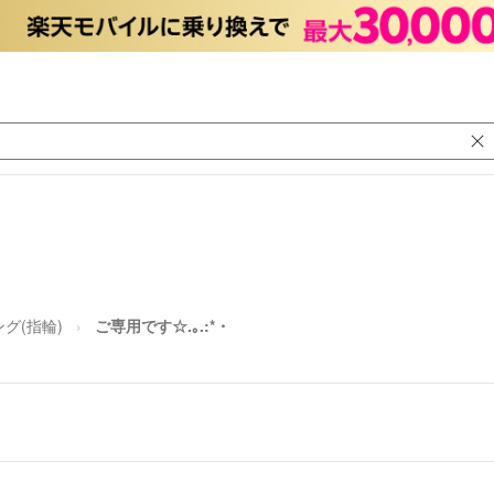
グ(指輪)
ご専用です☆.｡.:*・