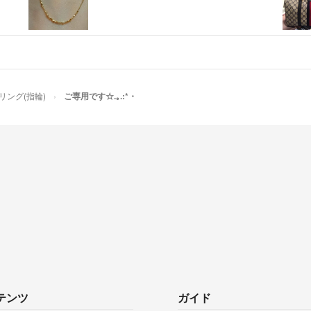
ご確認ありがと
プラチナは売れ
からのお譲りに
16号ですと4
る加工実費が4
でこちら400
リング(指輪)
ご専用です☆.｡.:*・
MonaColl
出品者
ありがとうござ
ptが良かった
無ければこちら
サイズは16な
よろしくお願い
ちぺ
- 約3年前
テンツ
ガイド