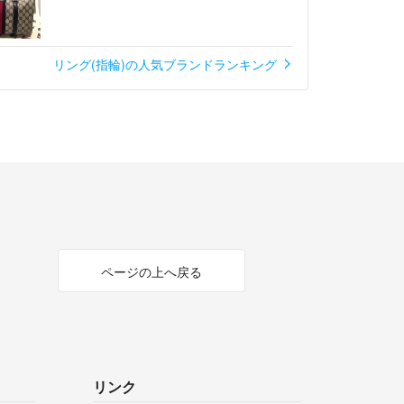
うございます✨
てしまいK18YGもお問い合わせが多く早い方
なります🥹
リング(指輪)の人気ブランドランキング
号プラスになりますので職人さんにお支払いす
,500円となりますがお値引きしておりますの
0円のみよろしいでしょうか。
ection✨
- 約3年前
います！
のですがもうないですか？
でお願いします。
のですが大丈夫でしょうか？
します。
ページの上へ戻る
リンク