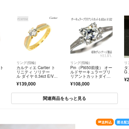
リング(指輪)
リング(指輪)
リ
デト
カルティエ Cartier ト
Pm（Pt650前後） オー
タ
リニティ ソリテー
ルドサーキュラーブリ
G
ル ダイヤ 0.34ct E/VS
リアントカットダイヤ
¥2
1 #47 リング K18 Y
モンド リング 0.453c
¥139,000
¥108,000
G WG PG 3連 750 指
t H SI2 陽刻ヴィンテー
輪【鑑定書】 9032910
ジ製品 昭和レトロ【ヒ
2
スコレ】
関連商品をもっと見る
SO
送料込
匿名配