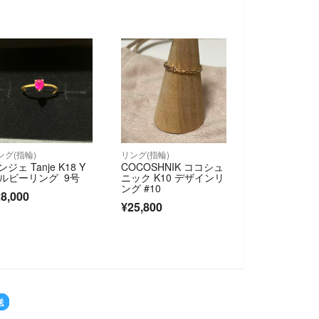
ング(指輪)
リング(指輪)
ンジェ Tanje K18 Y
COCOSHNIK ココシュ
 ルビーリング 9号
ニック K10 デザインリ
ング #10
8,000
¥25,800
LD OUT
送