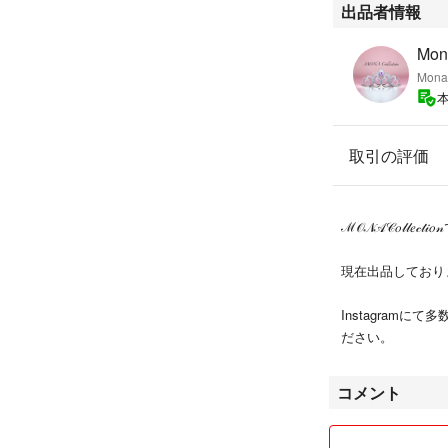
出品者情報
これだけ贅沢なグ
Mona
早々ないと思いま
Mona
希少石の中でも希
高品質のグランディ
格でご案内できる
特別なブルーグリ
取引の評価
#MONAコレクシ
#グランディディ
ℳ𝒪𝒩𝒜𝒞𝑜𝓁𝓁𝑒𝒸𝓉
#希少石
#エタニティリン
現在出品しておりませ
Instagram
ださい。
コメント