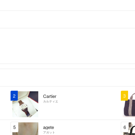
しっかり仕上げ
価格変更させて
どうぞ宜しくお
MONAコレク
MonaColl
出品者
色々とありがとうご
よろしくお願い
ちぺ
- 約3年前
148,000➕4,
⚪️おサイズ12
2
3
Cartier
承ります☺️
カルティエ
MonaColl
出品者
ちぺ様
5
agete
6
アガット