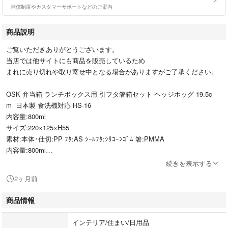
補償制度やカスタマーサポートなどのご案内
商品説明
ご覧いただきありがとうございます。
当店では他サイトにも商品を販売しているため
まれに売り切れや取り寄せ中となる場合がありますがご了承ください。
OSK 弁当箱 ランチボックス用 引フタ箸箱セット ヘッジホッグ 19.5c
m 日本製 食洗機対応 HS-16
内容量:800ml
サイズ:220×125×H55
素材:本体･仕切:PP ﾌﾀ:AS ｼｰﾙﾌﾀ:ｼﾘｺｰﾝｺﾞﾑ 箸:PMMA
内容量:800ml
サイズ:220×125×H55
続きを表示する
素材:本体･仕切:PP ﾌﾀ:AS ｼｰﾙﾌﾀ:ｼﾘｺｰﾝｺﾞﾑ 箸:PMMA
2ヶ月前
7f69B08GS971W96bbe
商品情報
最後までご確認頂き誠にありがとうございました。
上記をご確認頂き、ご購入いただけましたら幸いです。
インテリア/住まい/日用品