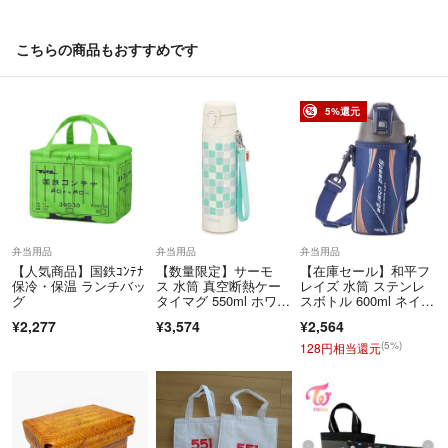
こちらの商品もおすすめです
5%還元
弁当用品
弁当用品
弁当用品
【人気商品】国鉄ｺﾝﾃﾅ
【数量限定】サーモ
【在庫セール】和平フ
保冷・保温 ランチバッ
ス 水筒 真空断熱ケー
レイズ 水筒 ステンレ
グ
タイマグ 550ml ホワイ
スボトル 600ml ネイビ
ト JNT-
ー 直飲み
¥2,277
¥3,574
¥2,564
(5%)
128円相当還元