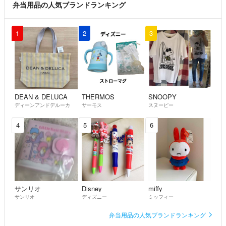
弁当用品の人気ブランドランキング
1
2
3
DEAN & DELUCA
THERMOS
SNOOPY
ディーンアンドデルーカ
サーモス
スヌーピー
4
5
6
サンリオ
Disney
miffy
サンリオ
ディズニー
ミッフィー
弁当用品の人気ブランドランキング