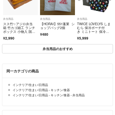
弁当用品
弁当用品
弁当用品
スス竹✨アジロ弁当
【HORAI】551蓬莱 シ
TWICE LOVELYS しま
箱 竹カゴ細工 ランチ
ョップバッグ2個
むら 保冷ポーチ付
ボックス 小物入 国
き ミニトート 保冷バ
¥480
産 日本製
ッグ 新品
¥2,990
¥5,999
弁当用品のおすすめ
同一カテゴリの商品
インテリア/住まい/日用品
インテリア/住まい/日用品
›
キッチン/食器
インテリア/住まい/日用品
›
キッチン/食器
›
弁当用品