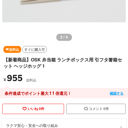
2 / 4
送料込
すぐに購入可
【新着商品】OSK 弁当箱 ランチボックス用 引フタ箸箱セ
ット ヘッジホッグ 1
955
¥
送料込
11
条件達成でポイント最大
倍還元！
確認する
いいね 0件
コメント 0件
ラクマ安心・安全への取り組み