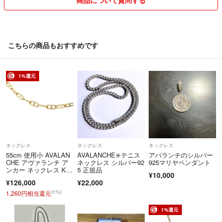
こちらの商品もおすすめです
1%還元
ネックレス
ネックレス
ネックレス
55cm 使用小 AVALAN
AVALANCHE✳️テニス
アバランチのシルバー
CHE アヴァランチ ア
ネックレス シルバー92
925マリヤペンダント
ンカー ネックレス K1
5 正規品
¥10,000
0 チェーン イエローゴ
¥126,000
¥22,000
ールド チェーン 4993
(1%)
1,260円相当還元
1%還元