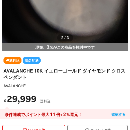
2 / 3
3
現在、
名がこの商品を検討中です
送料込
匿名配送
AVALANCHE 10K イエローゴールド ダイヤモンド クロス
ペンダント
AVALANCHE
29,999
¥
送料込
11
2
条件達成でポイント最大
倍+
%還元！
確認する
いいね 3件
コメント 0件