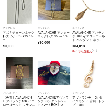
ネックレス
ネックレス
ネックレス
アズキチェーンネック
AVALANCHE アンカー
AVALANCHE アバラン
レス シルバー925 45c
ネックレス 50cm 10k
チ 10K イエローゴール
m
ド ペンダント ネック
¥90,000
レス 3-9950-01BB
¥9,000
¥84,013
(1%)
840円相当還元
ブレスレット
ネックレス
ネックレス
【先着】AVALANCH
AVALANCHEアヴァラ
アヴァランチ 10k ダ
E アバランチ10K イエ
ンチ.ペンダントへッ
イヤモンド 音符 トッ
ローゴールド フランク
ド.ハートBOX付き
プ t-ace