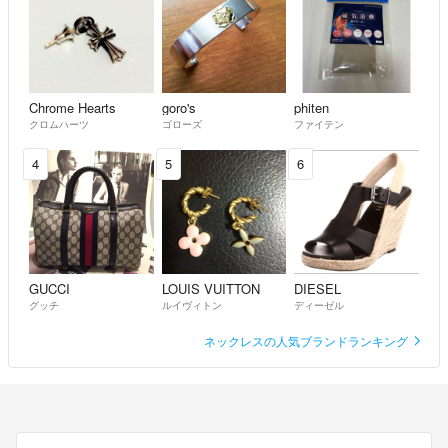
Chrome Hearts
goro's
phiten
クロムハーツ
ゴローズ
ファイテン
4
5
6
GUCCI
LOUIS VUITTON
DIESEL
グッチ
ルイヴィトン
ディーゼル
ネックレスの人気ブランドランキング