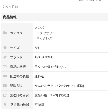
ダイヤモンド
7ヶ月前
商品情報
付属品なし。
メンズ
カテゴリ
›
アクセサリー
#アヴァランチ
›
ネックレス
#アバランチ
#10K #ダイヤモンド #クロス
サイズ
なし
#イエローゴールド #YG
#K10 #ダイヤ #ペンダント
ブランド
AVALANCHE
商品の状態
目立った傷や汚れなし
配送料の負担
送料込
配送方法
かんたんラクマパック(ヤマト運輸)
発送日の目安
支払い後、2～3日で発送
発送元の地域
宮城県