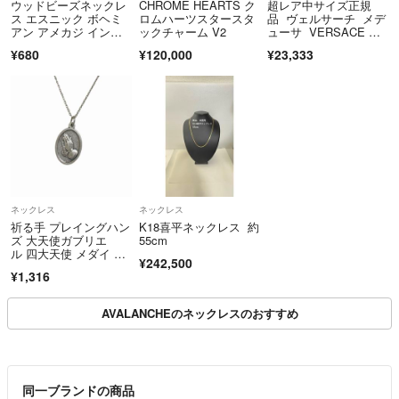
ウッドビーズネックレ
CHROME HEARTS ク
超レア中サイズ正規
ス エスニック ボヘミ
ロムハーツスタースタ
品 ヴェルサーチ メデ
アン アメカジ インデ
ックチャーム V2
ューサ VERSACE コ
ィアン ナバホ 風 ネッ
インチャーム ネック
¥680
¥120,000
¥23,333
クレス サーフ フェス
レス ペンダント メド
ゥーサ グルカ
ネックレス
ネックレス
祈る手 プレイングハン
K18喜平ネックレス 約
ズ 大天使ガブリエ
55cm
ル 四大天使 メダイ ネ
¥242,500
ックレス 聖品
¥1,316
AVALANCHEのネックレスのおすすめ
同一ブランドの商品