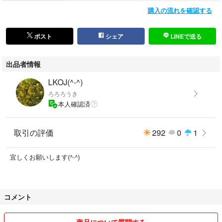
購入の流れを確認する
ポスト
シェア
LINEで送る
出品者情報
LKOJ(^-^)
ろろろうき
本人確認済
取引の評価
292
0
1
宜しくお願いします(^-^)
コメント
商品について質問する