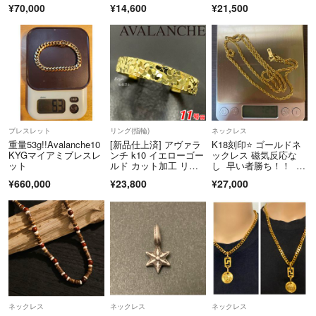
リンブレスレット
¥70,000
¥14,600
¥21,500
ブレスレット
リング(指輪)
ネックレス
重量53g!!Avalanche10
[新品仕上済] アヴァラ
K18刻印⭐️ ゴールドネ
KYGマイアミブレスレ
ンチ k10 イエローゴー
ックレス 磁気反応な
ット
ルド カット加工 リン
し 早い者勝ち！！ 1
グ
2.5g 約60センチ イミ
¥660,000
¥23,800
¥27,000
テーションアクセサリ
ー 説明文必読
ネックレス
ネックレス
ネックレス