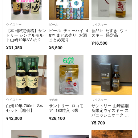
ウイスキー
ビール
ウイスキー
【本日限定価格】サン
ビール チューハイ 4
新品✨️ たすき ウィ
トリー シングルモル
8本 まとめ売り お酒
スキー 限定品
ト山崎12年NV の２点
まとめ売り
¥16,500
セット売り
¥31,350
¥6,500
ウイスキー
その他
ウイスキー
白州12年 700ml 2本
サントリー ロコモ
サントリー 山崎蒸溜
セット【箱付】
ア 180粒入 6袋
所限定ウイスキー ス
パニッシュオーク ピ
¥42,000
¥26,100
ーテッドモルト 4
¥5,700
8% 180ml