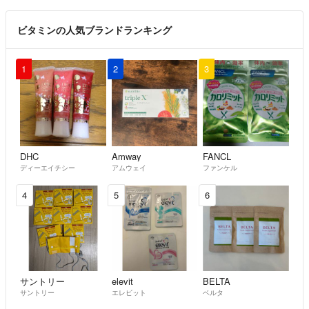
ビタミンの人気ブランドランキング
1
2
3
DHC
Amway
FANCL
ディーエイチシー
アムウェイ
ファンケル
4
5
6
サントリー
elevit
BELTA
サントリー
エレビット
ベルタ