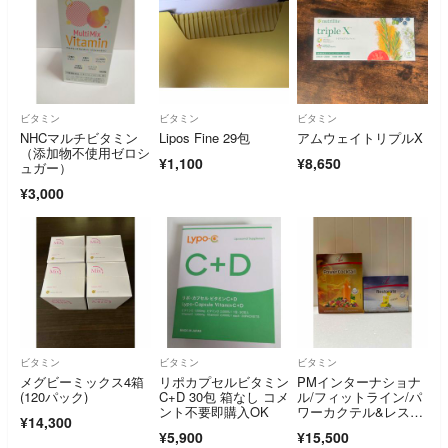
ビタミン
ビタミン
ビタミン
NHCマルチビタミン
Lipos Fine 29包
アムウェイトリプルX
（添加物不使用ゼロシ
¥1,100
¥8,650
ュガー）
¥3,000
ビタミン
ビタミン
ビタミン
メグビーミックス4箱
リポカプセルビタミン
PMインターナショナ
(120パック)
C+D 30包 箱なし コメ
ル/フィットライン/パ
ント不要即購入OK
ワーカクテル&レスト
¥14,300
レイト
¥5,900
¥15,500