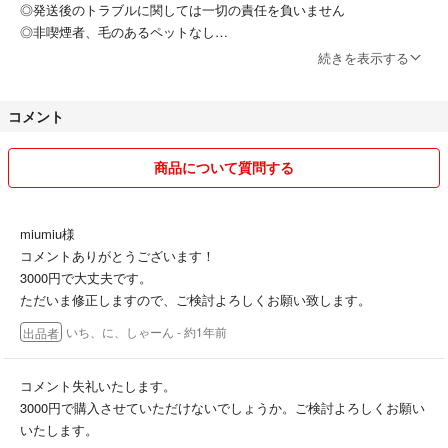
◎発送後のトラブルに関しては一切の責任を負いません
◎非喫煙者、毛のあるペットなし
◎香水なし
続きを表示する
◎ノークレーム・ノーリターンでお願いいたします
◎お気持ち程度の値引きが可能な場合がありますので、お気軽に相談し
コメント
てください
お互い気持ちの良い取引、丁寧な対応を心掛けていますので、どうぞよ
商品について質問する
ろしくお願い致します。
miumiu様
コメントありがとうございます！
3000円で大丈夫です。
ただいま修正しますので、ご検討よろしくお願い致します。
いち、に、しゃーん
- 約1年前
出品者
コメント失礼いたします。
3000円で購入させていただけないでしょうか。ご検討よろしくお願い
いたします。