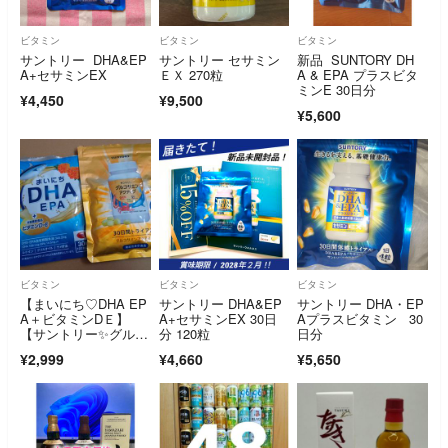
ビタミン
ビタミン
ビタミン
サントリー DHA&EP
サントリー セサミン
新品 SUNTORY DH
A+セサミンEX
ＥＸ 270粒
A & EPA プラスビタ
ミンE 30日分
¥4,450
¥9,500
¥5,600
ビタミン
ビタミン
ビタミン
【まいにち♡DHA EP
サントリー DHA&EP
サントリー DHA・EP
A＋ビタミンDＥ】
A+セサミンEX 30日
Aプラスビタミン 30
【サントリー✨グルコ
分 120粒
日分
サミンアクティブ】
¥2,999
¥4,660
¥5,650