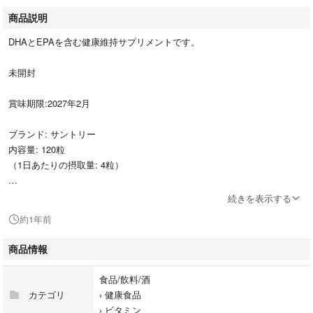
商品説明
DHAとEPAを含む健康維持サプリメントです。
未開封
賞味期限:2027年2月
ブランド: サントリー
内容量: 120粒
（1日あたりの摂取量: 4粒）
ご覧いただきありがとうございます。
続きを表示する
約1年前
発送は防水対策を行い、簡易包装となります。発送中の破損トラブルはご
了承下さい。
商品情報
※他のフリマサイトにも出品しているため、売れた場合には削除させてい
食品/飲料/酒
ただきます。
カテゴリ
›
健康食品
›
ビタミン