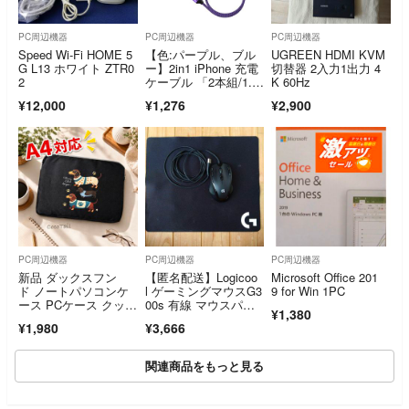
PC周辺機器
PC周辺機器
PC周辺機器
Speed Wi-Fi HOME 5
【色:パープル、ブル
UGREEN HDMI KVM
G L13 ホワイト ZTR0
ー】2in1 iPhone 充電
切替器 2入力1出力 4
2
ケーブル 「2本組/1.2
K 60Hz
Ｍ
¥12,000
¥1,276
¥2,900
PC周辺機器
PC周辺機器
PC周辺機器
新品 ダックスフン
【匿名配送】Logicoo
Microsoft Office 201
ド ノートパソコンケ
l ゲーミングマウスG3
9 for Win 1PC
ース PCケース クッシ
00s 有線 マウスパッ
¥1,380
ョンケース A4対応 犬
ト
¥1,980
¥3,666
好き 癒し ギフト プレ
ゼント 通勤 通学
関連商品をもっと見る