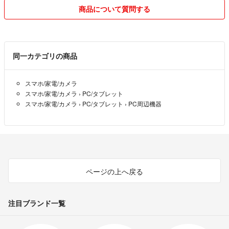
ています！
商品について質問する
着物を無駄にせず、日常で気軽に使えるアイテムとしてお届けいたしま
す！
同一カテゴリの商品
シルクを身近に感じていただけるよう、お求めやすい価格でお届けしま
す！
スマホ/家電/カメラ
スマホ/家電/カメラ
›
PC/タブレット
素人検品ですので、万が一、商品に不備がございましたら【評価前に】
スマホ/家電/カメラ
›
PC/タブレット
›
PC周辺機器
ご連絡下さい！
誠意を持って対応させていただきます！
丁寧な対応を心がけていますので、どうぞよろしくお願いします！
ページの上へ戻る
注目ブランド一覧