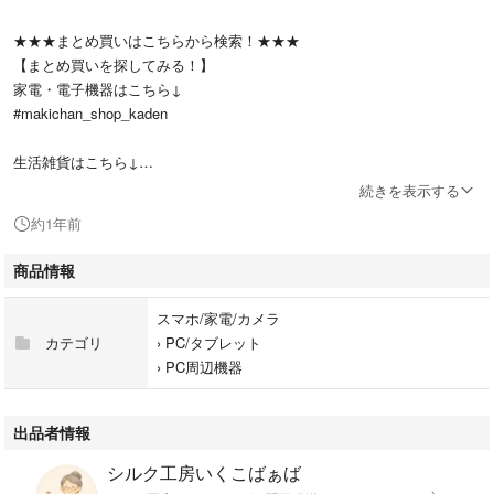
★★★まとめ買いはこちらから検索！★★★
【まとめ買いを探してみる！】
家電・電子機器はこちら↓
#makichan_shop_kaden
生活雑貨はこちら↓
#makichan_shop_dairy
続きを表示する
約1年前
スマイルゼミ関連はこちら↓
#makichan_shop_smilezemi
商品情報
スマホ/家電/カメラ
★★★商品について★★★
カテゴリ
›
PC/タブレット
ご覧いただき、ありがとうございます(*^^*)
›
PC周辺機器
スマイルゼミのタッチペンのペン先になります！
出品者情報
・非純正になります。
シルク工房いくこばぁば
・2本です。