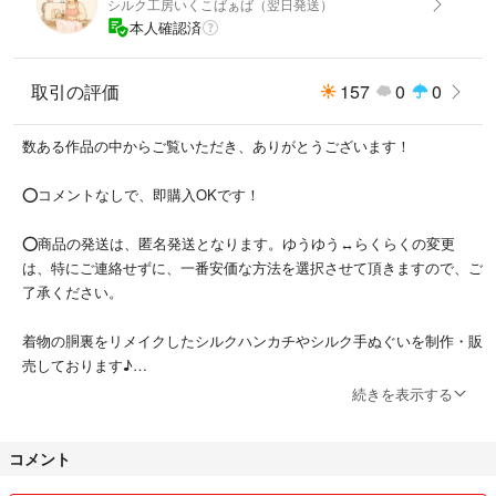
シルク工房いくこばぁば（翌日発送）
・ペン先抜きは付属いたしません。
本人確認済
ペン先はお手持ちの毛抜き等で引き抜けます(*^^*)
ゆうパケットポスト（匿名配送/ポスト投函）にて発送予定です。
取引の評価
157
0
0
【サイズ】
数ある作品の中からご覧いただき、ありがとうございます！
約19mm
⭕️コメントなしで、即購入OKです！
【不具合について】
発送前に検品を行っております！
⭕️商品の発送は、匿名発送となります。ゆうゆう↔らくらくの変更
ですが、ペンとの相性もあり、また素人検品ですので、反応が悪い、もし
は、特にご連絡せずに、一番安価な方法を選択させて頂きますので、ご
くは反応が良すぎて使いにくいということがあるようですm(_ _)m
了承ください。
反応が良すぎる場合、ペン先の「お尻側」を爪切り等でほんのわずかに切
ると、正常な反応になることもあります。
着物の胴裏をリメイクしたシルクハンカチやシルク手ぬぐいを制作・販
売しております♪
万が一、商品に不備がございましたら【評価前に】ご連絡下さい。
続きを表示する
誠意を持って対応させていただきます！
縫製を担当する実母は洋裁が得意で、子どもや孫の洋服、手提げ袋など
を作ってきました！
評価後の対応は一切お受けできかねますので必ず評価前にご連絡ください
コメント
(*^^*)
私は着物の検品・撮影・出品を担当し、親子で協力して作品づくりをし