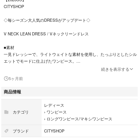
CITYSHOP
◇毎シーズン大人気のDRESSがアップデート◇
V NECK LEAN DRESS / Vネックリーンドレス
■素材
一見ドレッシーで、ライトウェイトな素材を使用し、たっぷりとしたシル
エットでモードに仕上げたワンピース。
今回はブラックとグレーの無地2色展開でのご用意です。
続きを表示する
5ヶ月前
■デザイン
ネック・スリーブ・裾は裁ち切り＆ダブルステッチ仕上げでヴィンテージ
商品情報
感をプラス。
シーズンレスに着用頂ける素材感はシワにもなりにくくなっています。
レディース
また縦横の2wayストレッチが効いていて、スッキリした縦長シルエット
カテゴリ
›
ワンピース
でもノンストレスな着心地がうれしい一着です。
›
ロングワンピース/マキシワンピース
サイズは38
ブランド
CITYSHOP
グレーです！