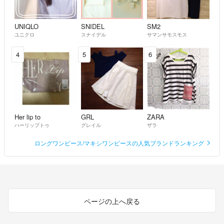
UNIQLO
SNIDEL
SM2
ユニクロ
スナイデル
サマンサモスモス
4
5
6
Her lip to
GRL
ZARA
ハーリップトゥ
グレイル
ザラ
ロングワンピース/マキシワンピースの人気ブランドランキング
ページの上へ戻る