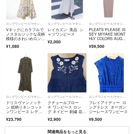
ロングワンピース/マキシワンピース
ロングワンピース/マキシワンピース
ロングワンピース/マキシワンピース
Vネックにカラフルで
レイカズン 美品 シ
PLEATS PLEASE IS
ノスタルジックな花柄
ャツワンピース
SEY MIYAKE MONT
模様のきれいめロング
HLY COLORS AUGUS
¥2,000
フレアワンピース
T
¥1,080
¥59,500
ロングワンピース/マキシワンピース
ロングワンピース/マキシワンピース
ロングワンピース/マキシワンピース
ドリスヴァンノッテ
クチュールブロー
フレイアイディー ロ
ン 総柄リネンコット
チ ワンピース ロン
ングドレス オーガン
ンワンピース レディ
グ ネイビー 刺繍 花
ジーレースワンピース
ース 34
柄 リボン
¥23,790
¥2,900
¥9,500
関連商品をもっと見る