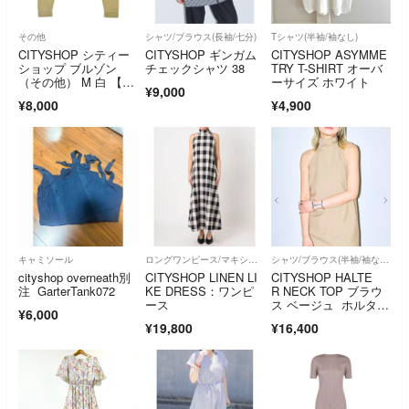
その他
シャツ/ブラウス(長袖/七分)
Tシャツ(半袖/袖なし)
CITYSHOP シティー
CITYSHOP ギンガム
CITYSHOP ASYMME
ショップ ブルゾン
チェックシャツ 38
TRY T-SHIRT オーバ
（その他） M 白 【古
ーサイズ ホワイト
¥9,000
着】【中古】【送料無
¥8,000
¥4,900
料】
キャミソール
ロングワンピース/マキシワンピース
シャツ/ブラウス(半袖/袖なし)
cityshop overneath別
CITYSHOP LINEN LI
CITYSHOP HALTE
注 GarterTank072
KE DRESS：ワンピ
R NECK TOP ブラウ
ース
ス ベージュ ホルター
¥6,000
ネック
¥19,800
¥16,400