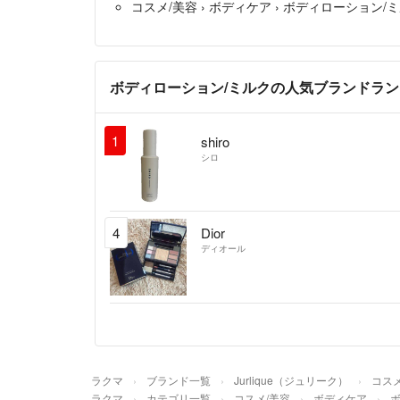
コスメ/美容
›
ボディケア
›
ボディローション/
ボディローション/ミルクの人気ブランドラ
1
shiro
シロ
4
Dior
ディオール
ラクマ
ブランド一覧
Jurlique（ジュリーク）
コスメ
ラクマ
カテゴリ一覧
コスメ/美容
ボディケア