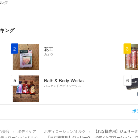
ミルク
ンキング
2
3
花王
カオウ
5
Bath & Body Works
6
バスアンドボディワークス
ボ
/美容
ボディケア
ボディローション/ミルク
【れな様専用】ジュリーク
ボディローション/ミルク
【れな様専用】ジュリーク ボディケアローション ロー