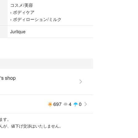
コスメ/美容
›
ボディケア
›
ボディローション/ミルク
Jurlique
s shop
697
4
0
ます。
んが、値下げ交渉はいたしません。