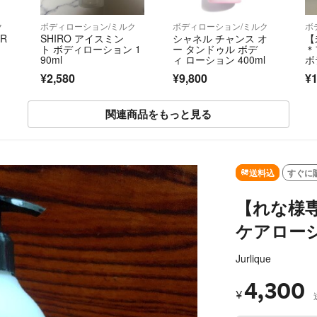
ク
ボディローション/ミルク
ボディローション/ミルク
ボ
AR
SHIRO アイスミン
シャネル チャンス オ
【
l
ト ボディローション 1
ー タンドゥル ボデ
＊
90ml
ィ ローション 400ml
ボ
デ
¥2,580
¥9,800
¥1
関連商品をもっと見る
SOLD OUT
送料込
すぐに
【れな様
ケアローシ
Jurlique
4,300
¥