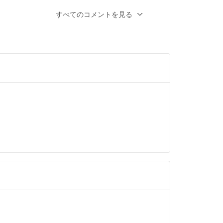
ます。
すべてのコメントを見る
点出品されてますが2点購入だとお値下げして
しょうか？