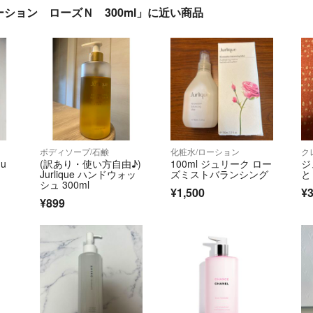
ション ローズＮ 300ml」に近い商品
ボディソープ/石鹸
化粧水/ローション
ク
u
(訳あり・使い方自由♪)
100ml ジュリーク ロー
ジ
Jurlique ハンドウォッ
ズミストバランシング
と
シュ 300ml
¥1,500
¥3
¥899