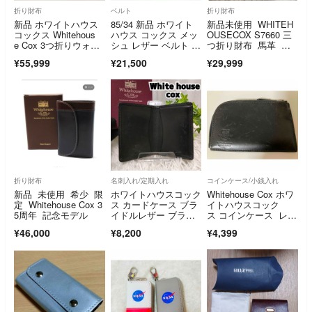
折り財布
ベルト
折り財布
新品 ホワイトハウス
85/34 新品 ホワイト
新品未使用 WHITEH
コックス Whitehous
ハウス コックス メッ
OUSECOX S7660 三
e Cox 3つ折りウォレ
シュ レザー ベルト 編
つ折り財布 馬革 希
ット
み込み
少品
¥55,999
¥21,500
¥29,999
折り財布
名刺入れ/定期入れ
コインケース/小銭入れ
新品 未使用 希少 限
ホワイトハウスコック
Whitehouse Cox ホワ
定 Whitehouse Cox 3
ス カードケース ブラ
イトハウスコック
5周年 記念モデル
イドルレザー ブラッ
ス コインケース レザ
ク 名刺入れ
ー
¥46,000
¥8,200
¥4,399