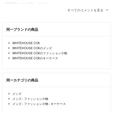
9000円はいかがでしょうか？
即決させていただきます。
すべてのコメントを見る
Ricorico
- 3年以上前
同一ブランドの商品
大幅な値下げはできませんが
9700円でどうでしょうか？
WHITEHOUSE COX
ryokke。
- 3年以上前
出品者
WHITEHOUSE COXのメンズ
WHITEHOUSE COXのファッション小物
コメント失礼します。
WHITEHOUSE COXのキーケース
こちらの商品お値引き可能でしょうか？
Ricorico
- 3年以上前
同一カテゴリの商品
メンズ
メンズ
›
ファッション小物
メンズ
›
ファッション小物
›
キーケース