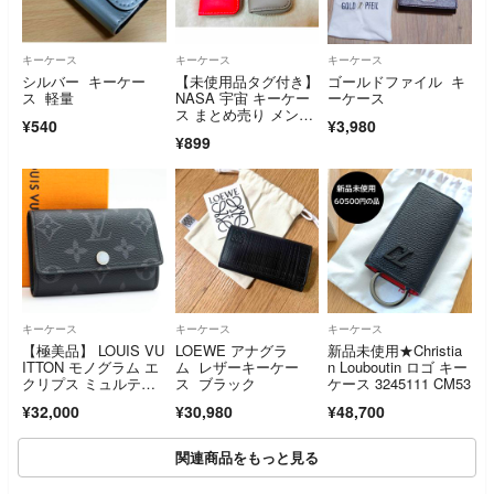
キーケース
キーケース
キーケース
シルバー キーケー
【未使用品タグ付き】
ゴールドファイル キ
ス 軽量
NASA 宇宙 キーケー
ーケース
ス まとめ売り メン
¥540
¥3,980
ズ キッズ
¥899
キーケース
キーケース
キーケース
【極美品】 LOUIS VU
LOEWE アナグラ
新品未使用★Christia
ITTON モノグラム エ
ム レザーキーケー
n Louboutin ロゴ キー
クリプス ミュルティ
ス ブラック
ケース 3245111 CM53
クレ6
¥32,000
¥30,980
¥48,700
関連商品をもっと見る