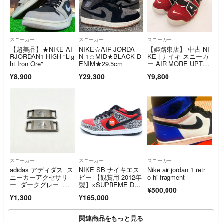
スニーカー
スニーカー
スニーカー
【超美品】★NIKE AI
NIKE☆AIR JORDA
【姫路東店】 中古 NI
RJORDAN1 HIGH "Lig
N 1☆MID★BLACK D
KE | ナイキ スニーカ
ht Iron Ore"
ENIM★29.5cm
ー AIR MORE UPTE
MPO ’96 921948-60
¥8,900
¥29,300
¥9,800
0 レッド 26.5cm 【12
6】
スニーカー
スニーカー
スニーカー
adidas アディダス ス
NIKE SB ナイキエス
Nike air jordan 1 retr
ニーカーアクセサリ
ビー 【観賞用 2012年
o hi fragment
ー ダークグレー デ
製】×SUPREME DUN
¥500,000
ュブレ 一足分
K LOW RED CEMEN
¥1,300
¥165,000
T 313170-600 シュプ
リーム ダンク ローカ
ットスニーカー グレ
関連商品をもっと見る
ー/レッド US10/28cm