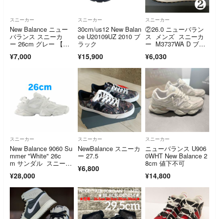
スニーカー
スニーカー
スニーカー
New Balance ニュー
30cm/us12 New Balan
②26.0 ニューバラン
バランス スニーカ
ce U20109UZ 2010 ブ
ス メンズ スニーカ
ー 26cm グレー 【古
ラック
ー M3737WA D ブラ
着】【中古】【送料無
ウン
¥7,000
¥15,900
¥6,030
料】
スニーカー
スニーカー
スニーカー
New Balance 9060 Su
NewBalance スニーカ
ニューバランス U906
mmer "White" 26c
ー 27.5
0WHT New Balance 2
m サンダル スニーカ
8cm 値下不可
¥6,800
ー
¥28,000
¥14,800