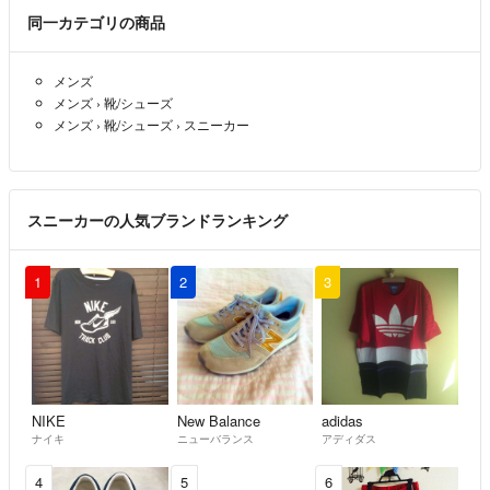
同一カテゴリの商品
メンズ
メンズ
›
靴/シューズ
メンズ
›
靴/シューズ
›
スニーカー
スニーカーの人気ブランドランキング
1
2
3
NIKE
New Balance
adidas
ナイキ
ニューバランス
アディダス
4
5
6