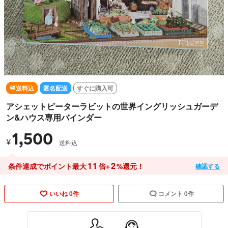
送料込
匿名配送
すぐに購入可
アシェットピーターラビットの世界イングリッシュガーデ
ン&ハウス専用バインダー
1,500
¥
送料込
11
2
条件達成でポイント最大
倍+
%還元！
確認する
いいね 0件
コメント 0件