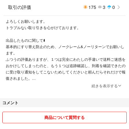
取引の評価
175
3
0
よろしくお願いします。
トラブルない取り引きを心がけております。
出品したものに関して⬇️
基本的にすり替え防止のため、ノークレーム&ノーリターンでお願いし
ます。
ふつうの評価ありますが、１つは完全にわたしの手違いで送料ご迷惑を
おかけしてしまったのと、もう１つは追跡確認し、到着を確認できたの
に受け取り通知をしてこないためしてくださいと頼んだらそれだけで報
復されました。
そういった場合は即ブロックいたします。
続きを表示する
発送方法につきましては変更する場合があります。
コメント
喫煙者ではありません。
仕事しておりますので発送まで時間がかかる場合がありますがなるべく
平日の場合は翌日発送を心がけております。
商品について質問する
購入する気もないのに値下げ交渉してきたり、値下げしたのに購入手続