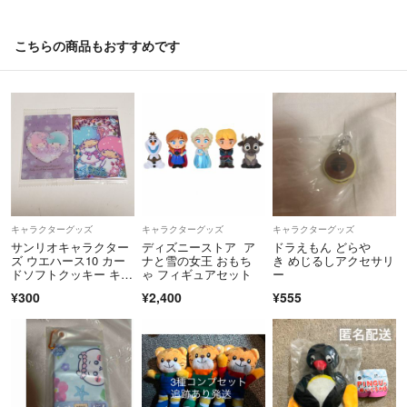
きをしてくださらないなどという方もブロックさせていただきます。
評価が悪い多い方も取引を遠慮させていただきます。
こちらの商品もおすすめです
自己中のお取り引きにはお付き合いできませんので、お互い気持ちの良
いお取り引きを最後までしたいと思っております。
キャラクターグッズ
キャラクターグッズ
キャラクターグッズ
サンリオキャラクター
ディズニーストア ア
ドラえもん どらや
ズ ウエハース10 カー
ナと雪の女王 おもち
き めじるしアクセサリ
ドソフトクッキー キキ
ゃ フィギュアセット
ー
ララ
¥300
¥2,400
¥555