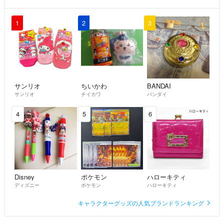
1
2
3
サンリオ
ちいかわ
BANDAI
サンリオ
チイカワ
バンダイ
4
5
6
Disney
ポケモン
ハローキティ
ディズニー
ポケモン
ハローキティ
キャラクターグッズの人気ブランドランキング